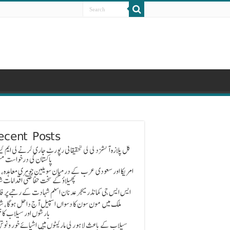
ecent Posts
گل پلازہ آتشزدگی کی تحقیقاتی رپورٹ جاری کرنے کی ایم کیو
پاکستان کی درخواست مس
امریکا اور سعودی عرب کے درمیان سویلین جوہری معاہدہ، 
پھیلاؤ کے سخت حفاظتی اقدامات ش
ایس ایس جی کمانڈر میجر عدنان اسلم شہادت کے رتبے پر ف
ملک میں مون سون کا دسواں اسپیل آج داخل ہوگا، ش
بارشوں اور سیلاب کا خ
سیلاب کے باعث لاہور کی مارکیٹوں میں اشیائے خور و نوش