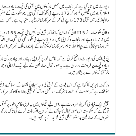
اسلام آباد میں قیمتیں کم ہو کر 172 روپے فی کلو تک آ گئی 
راولپنڈی، میں چینی 173 روپے فی کلو کے سرکاری نرخ پر دستیاب ہے، جس سے ان علاقوں کے صارفین کو کچھ ریلیف ملا ہے۔
وفاقی حکومت 
میں 172 روپے اور پنجاب و کراچی میں 173 روپے فی کلو
ضروری مہنگائی سے بچانا تھا۔ تاہم، سرکاری نوٹیفکیشن کے باوجود، ملک بھر میں اس کا 
پی بی ایس کی رپورٹ واضح کرتی ہے کہ خاص طور پر کراچی، پشاور اور بہاولپور کی 
زیادہ قیمت پر فروخت ہو رہی ہے۔ یہ صورتحال صارفین کے لیے ایک بڑا مالی بوجھ بن 
بڑھتی قیمتوں سے پریشان ہیں۔
مارکیٹ ماہرین کا کہنا ہے کہ اس قیمت کے فرق کی وجہ سپلائی چین کے مسائل، ذخیر
مؤقف ہے کہ حکومت کو سخت مانیٹرنگ اور عمل درآمد کو یقینی بنانا ہوگا تاکہ سرک
چینی ایک بنیادی گھریلو ضرورت ہے، اس لیے قیمتوں میں یہ فرق خاص طور پر کم آ
توقع ہے کہ حکومت اس صورتحال کا جائزہ لے کر مزید اقدامات کرے گی تاکہ مارکیٹ میں
شہروں کے صارفین بدستور مہنگی چینی خریدنے پر مجبور ہیں۔