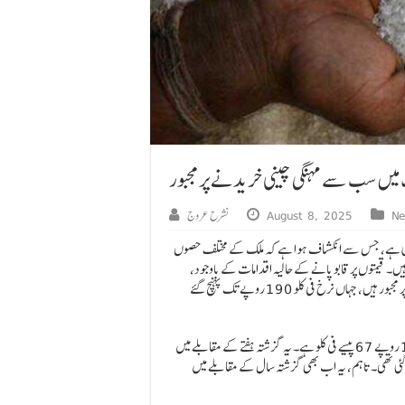
 میں سب سے مہنگی چینی خریدنے پر مجبور
N
August 8, 2025
نشرح عروج
 کر دی ہے، جس سے انکشاف ہوا ہے کہ ملک کے مختلف حصوں
۔ قیمتوں پر قابو پانے کے حالیہ اقدامات کے باوجود،
کراچی، پشاور اور بہاولپور کے شہری اب بھی سب سے زیادہ قیمت پر چینی خریدنے پر مجبور ہیں، جہاں نرخ فی کلو 190 روپے تک پہنچ گئے
پی بی ایس کے اعداد و شمار کے مطابق، ملک میں چینی کی اوسط قیمت اس وقت 178 روپے 67 پیسے فی کلو ہے۔ یہ گزشتہ ہفتے کے مقابلے میں
می ہے، جب اوسط قیمت 179 روپے 33 پیسے ریکارڈ کی گئی تھی۔ تاہم، یہ اب بھی گزشتہ سال کے مقابلے میں