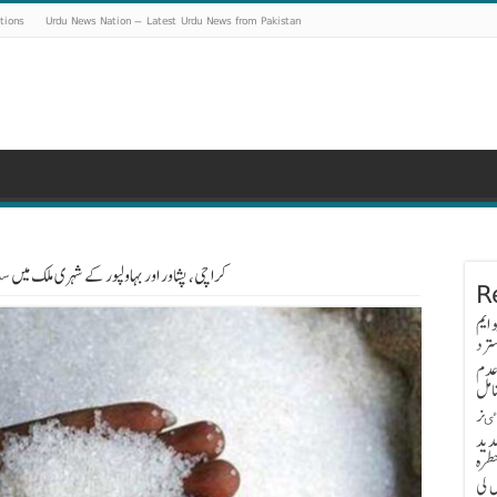
tions
Urdu News Nation – Latest Urdu News from Pakistan
کراچی، پشاور اور بہاولپور کے شہری ملک میں س
R
 ایم
ترد
عدم
امل
اٸز
دید
طرہ
 کی