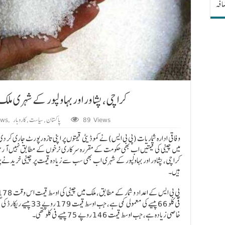
ضافہ
کراچی، پشاور اور بہاولپور کے شہری ملک
89 Views
پاکستان
,
سیاست
,
کاروبار
,
ews
وفاقی ادارہ شماریات (پی بی ایس) نے کموڈیٹی قیمتوں پر اپنی تازہ رپورٹ جاری
میں چینی کی قیمتیں اب بھی حکومت کے مقررہ سرکاری نرخوں کے مطابق نہیں آ رہیں
ہیں۔
فی کلو 66 پیسے کی معمولی ک
خاصی زیادہ ہے، جب اوسط قیمت 146 روپے 75 پیسے فی کلو تھی۔