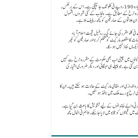
رپورٹ میں بتایا گیا ہے کہ پنجاب میں بعض مارکیٹوں میں چینی کی قیمت زیادہ سے زیادہ 190 روپے فی کلو تک جا پہنچی ہے۔ اس کے برعکس،
ہیں، جو حکومت کے مقررہ نرخ کے مطابق ہے۔ پنجاب کے کئی شہروں، بشمول
نے 15 جولائی کو اعلان کیا تھا کہ چینی کی ایکس مل قیمت 165 روپے فی کلو مقرر کی جائے گی۔ ریٹیل قیمت اسلام آباد
 رکھی گئی تھی۔ ان اقدامات کا مقصد مارکیٹ کو مستحکم کرنا اور صارفین کو غیر
یکساں نفاذ نہیں ہو سکا۔
مارکیٹوں میں چینی اب بھی حکومت کے مقررہ نرخ سے کہیں
گئی ہے، جو پہلے ہی مہنگائی اور دیگر ضروری اشیاء کی
ہ اندوزی اور مقامی مارکیٹ کے حالات ہو سکتے ہیں۔ ان کا
اری نرخ پورے ملک میں نافذ ہو سکیں۔
مدنی والے خاندانوں کے لیے تشویش کا باعث بن گیا ہے۔
 قیمتوں کو قابو میں لایا جا سکے، تاہم فی الحال کچھ