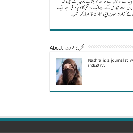
 بہت سے لوگوں کے ساتھ گونجتا ہے جو یہ سمجھتے ہیں کہ
اس کی ہمت تبدیلی کے لیے ایک روشنی کا کام کرتی ہے، ایک
 آزادانہ طور پر اپنی شناخت کا اظہار کر سکیں۔
About نشرح عروج
Nashra is a journalist 
industry.