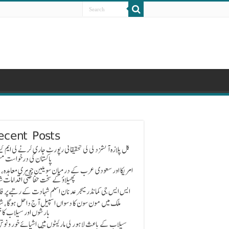
ecent Posts
گل پلازہ آتشزدگی کی تحقیقاتی رپورٹ جاری کرنے کی ایم کیو
پاکستان کی درخواست مس
امریکا اور سعودی عرب کے درمیان سویلین جوہری معاہدہ، 
پھیلاؤ کے سخت حفاظتی اقدامات ش
ایس ایس جی کمانڈر میجر عدنان اسلم شہادت کے رتبے پر ف
ملک میں مون سون کا دسواں اسپیل آج داخل ہوگا، ش
بارشوں اور سیلاب کا خ
سیلاب کے باعث لاہور کی مارکیٹوں میں اشیائے خور و نوش