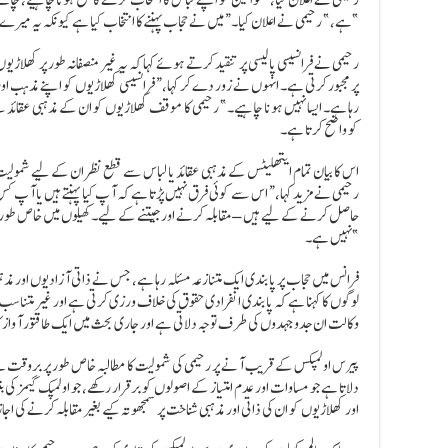
ہے،” رحیمی نے اعلان کیا۔ “میں نے حجاب پہننے کا انتخاب کیا ہے کیونکہ یہ میرے مذہب کا حصہ ہے، اور مجھے اسے پہننے پر فخر ہے۔”
رحیمی نے فرانسیسی پالیسی پر تنقید کرتے ہوئے کہا کہ یہ غیر منصفانہ طور پر کھل
پر مجبور کرتی ہے۔ انہوں نے زور دے کر کہا، “فرانسیسی کھلاڑیوں کو اپنے مذہب اور 
رہا ہے۔ ایسا نہیں ہونا چاہیے۔” رحیمی کا موقف کھلاڑیوں کو ان کے مذہبی عقائد س
کو واضح کرتا ہے۔
اس کا بیان تمام ایتھلیٹس کے مذہبی عقائد یا لباس سے قطع نظر ان کے لیے شمولیت 
رحیمی نے مزید کہا، “اس سے کوئی فرق نہیں پڑتا ہے کہ آپ کیا پہنتے ہیں یا آپ
حاصل کرنے کے لیے ہیں – مقابلہ کرنے اور جیتنے کے لیے۔ کھیلوں میں خاص طور پر ا
نہیں ہے۔”
فرانس میں حجاب پر پابندی ایک متنازعہ مسئلہ رہا ہے، جس نے ذاتی آزادیوں اور
لوگوں کا کہنا ہے کہ پابندی انفرادی حقوق کی خلاف ورزی کرتی ہے اور غیر متناسب ط
وکالت ان جدوجہدوں کی طرف توجہ دلاتی ہے اور جاری بحث میں ایک طاقتور آواز ک
پیرس اولمپکس کے قریب آنے پر رحیمی کی شمولیت کا مطالبہ خاص طور پر بروقت ہ
دلاتا ہے جو مساوات اور عدم امتیاز کے اصولوں کو برقرار رکھے، جو اولمپک گیمز کی 
اور کھلاڑیوں کو ان کی ذاتی اور مذہبی شناخت پر سمجھوتہ کیے بغیر مقابلہ کرنے کی 