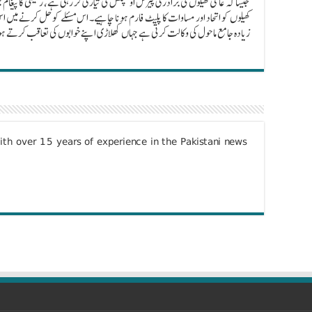
جیسا کہ عالمی کھیلوں کی برادری پیرس اولمپکس کی تیاری کر رہی ہے، رحیمی کا پیغام
کھیلوں کو اتحاد اور مساوات کا پلیٹ فارم ہونا چاہیے۔ اس مسئلے کو حل کرنے میں 
زیادہ جامع ماحول کی وکالت کرتی ہے جہاں کھلاڑی اپنے خوابوں کی تعاقب کرتے ہوئے
with over 15 years of experience in the Pakistani news