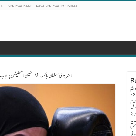
ns
Urdu News Nation – Latest Urdu News from Pakistan
آسٹریلوی مسلمان باکسر نے فرانسیسی ایتھلیٹس پر حجاب ک
R
 ایم
ترد
عدم
امل
اٸز
دید
طرہ
 کی