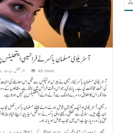
ضافہ
آسٹریلوی مسلمان باکسر نے فرانسیسی ایتھلیٹس پر
48 Views
انٹرنیشنل
,
سیاست
,
s
آسٹریلوی مسلمان باکسر ٹینا رحیمی نے پیرس اولمپکس سے قبل اس معاملے کی اہمیت ک
کی سخت مخالفت کی ہے۔ پابندی، جو اس وقت فرانس میں نافذ ہے، مقابلوں کے دورا
حالانکہ اس کا اطلاق دوسرے ممالک سے آنے والے ایتھلیٹس پر نہیں ہوتا ہے۔
رحیمی، آسٹریلوی اولمپک ٹیم میں شامل ہونے والے پہلے مسلمان باکسر، مکمل حجاب م
بن چکے ہیں۔ سڈنی سے تعلق رکھنے والی باکسر نے سوشل میڈیا پر اپنے خیالات کا
حق پر زور دیا، چاہے اس میں حجاب شامل ہو یا نہ ہو۔
رحیمی نے اعلان کیا، “خواتین کو اپنے لباس کا انتخاب کرنے کا حق ہونا چاہیے، چاہے 