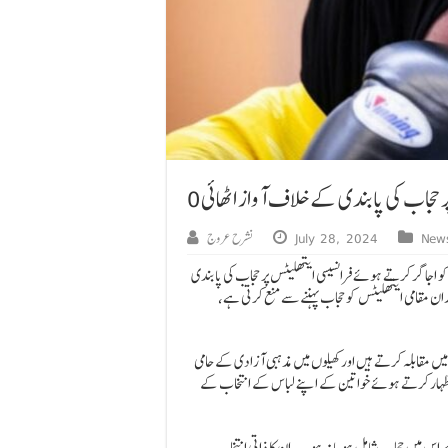
 حجاب کی پابندی کے خلاف آواز اٹھائی0
New
July 28, 2024
نشرح عروج
و اجاگر کرتے ہوئے فرانسیسی ایتھلیٹس پر حجاب کی پابندی
ن مقامی ایتھلیٹس کو حجاب پہننے سے منع کرتی ہے،
یں مقابلہ کرتے ہیں اور کھیلوں میں مذہبی آزادی کے حامی
 اظہار کرتے ہوئے خواتین کے اپنے لباس کے انتخاب کے
اس میں حجاب شامل ہو یا نہ ہو۔ یہ ان کا ذاتی انتخاب