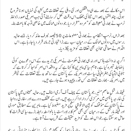
اس مکالمے کے بعد سے ہی واشنگٹن اور نئی دہلی کے تعلقات میں کشیدگی نمایاں ہونا شروع
ہوئی۔ چند ہفتوں بعد اس تناؤ کی جھلک اس وقت کھل کر سامنے آئی جب امریکی صدر ڈونلڈ
ٹرمپ نے بھارتی معیشت کو “مردہ” قرار دیا، جو دونوں ممالک میں خاصی توجہ کا باعث بنا۔
بعد ازاں، ٹرمپ انتظامیہ نے بھارتی مصنوعات پر 50 فیصد ٹیرف عائد کر دیا، جسے حالیہ
برسوں میں دونوں ممالک کے درمیان سب سے بڑا تجارتی جرمانہ قرار دیا جا رہا ہے۔ اس
اقدام نے معاشی محاذ پر بھی تعلقات کو مزید بگاڑ دیا۔
اگرچہ نہ وائٹ ہاؤس اور نہ ہی بھارتی حکومت نے امریکی جریدے کے اس دعوے پر کوئی
باضابطہ تبصرہ کیا ہے، تاہم سیاسی ماہرین کا کہنا ہے کہ یہ واقعہ اس امر کو اجاگر کرتا ہے کہ
جنوبی ایشیا کی جغرافیائی سیاست اور امریکہ کے پاکستان کے ساتھ بدلتے تعلقات کے تناظر
میں، امریکہ-بھارت تعلقات کس قدر پیچیدہ ہوتے جا رہے ہیں۔
فیلڈ مارشل عاصم منیر، جو پاکستان کے چیف آف آرمی اسٹاف ہیں، حالیہ مہینوں میں پاکستان
کی خارجہ پالیسی میں مرکزی کردار ادا کر رہے ہیں۔ ان کے مختلف دورے اور سفارتی روابط
نے پاکستان کے مؤقف کو بین الاقوامی سطح پر مزید مضبوط کیا ہے۔ ماہرین کے مطابق مودی
اور فیلڈ مارشل کے درمیان کسی بھی قسم کا براہِ راست یا بالواسطہ رابطہ بڑے سیاسی اثرات کا
حامل ہو سکتا ہے، جو اس خدشے کو مزید حقیقت کے قریب لے آتا ہے۔
امریکی جریدے کی یہ رپورٹ حالیہ سفارتی ماحول کو سمجھنے میں ایک نیا پہلو سامنے لاتی ہے، جو