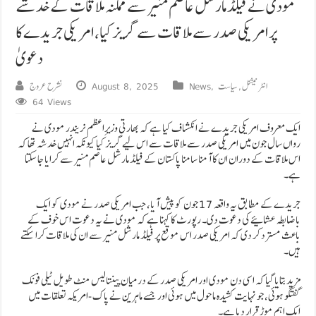
مودی نے فیلڈ مارشل عاصم منیر سے ممکنہ ملاقات کے خدشے
پر امریکی صدر سے ملاقات سے گریز کیا، امریکی جریدے کا
دعویٰ
انٹرنیشنل
,
سیاست
,
News
August 8, 2025
نشرح عروج
64 Views
ایک معروف امریکی جریدے نے انکشاف کیا ہے کہ بھارتی وزیرِاعظم نریندر مودی نے
رواں سال جون میں امریکی صدر سے ملاقات سے اس لیے گریز کیا کیونکہ انہیں خدشہ تھا کہ
اس ملاقات کے دوران ان کا آمنا سامنا پاکستان کے فیلڈ مارشل عاصم منیر سے کرایا جا سکتا
ہے۔
جریدے کے مطابق یہ واقعہ 17 جون کو پیش آیا، جب امریکی صدر نے مودی کو ایک
باضابطہ عشائیے کی دعوت دی۔ رپورٹ کا کہنا ہے کہ مودی نے یہ دعوت اس خوف کے
باعث مسترد کر دی کہ امریکی صدر اس موقع پر فیلڈ مارشل منیر سے ان کی ملاقات کرا سکتے
ہیں۔
مزید بتایا گیا کہ اسی دن مودی اور امریکی صدر کے درمیان پینتالیس منٹ طویل ٹیلی فونک
گفتگو ہوئی، جو نہایت کشیدہ ماحول میں ہوئی اور جسے ماہرین نے پاک-امریکہ تعلقات میں
ایک اہم موڑ قرار دیا ہے۔