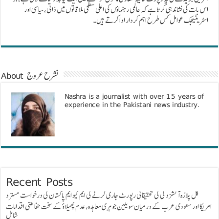
اس بات کی نشاندہی کرتا ہے کہ عالمی رہنماؤں کی اعلیٰ سطحی ملاقاتوں میں ذاتی، سیاسی اور
اسٹریٹیجک عوامل کس طرح اہم کردار ادا کرتے ہیں۔
About نشرح عروج
Nashra is a journalist with over 15 years of
experience in the Pakistani news industry.
Recent Posts
گل پلازہ آتشزدگی کی تحقیقاتی رپورٹ جاری کرنے کی ایم کیو ایم پاکستان کی درخواست مسترد
امریکا اور سعودی عرب کے درمیان سویلین جوہری معاہدہ، عدم پھیلاؤ کے سخت حفاظتی اقدامات
شامل