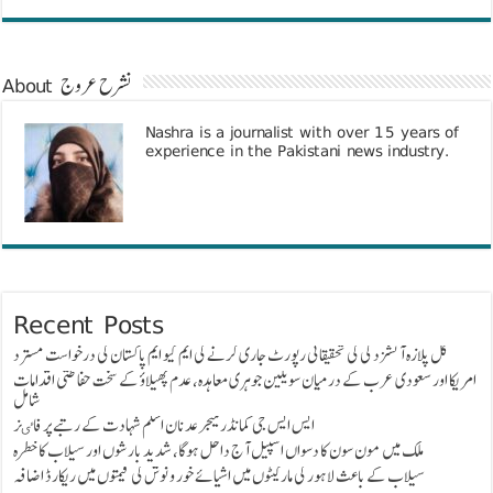
About نشرح عروج
Nashra is a journalist with over 15 years of
experience in the Pakistani news industry.
Recent Posts
گل پلازہ آتشزدگی کی تحقیقاتی رپورٹ جاری کرنے کی ایم کیو ایم پاکستان کی درخواست مسترد
امریکا اور سعودی عرب کے درمیان سویلین جوہری معاہدہ، عدم پھیلاؤ کے سخت حفاظتی اقدامات
شامل
ایس ایس جی کمانڈر میجر عدنان اسلم شہادت کے رتبے پر فاٸز
ملک میں مون سون کا دسواں اسپیل آج داخل ہوگا، شدید بارشوں اور سیلاب کا خطرہ
سیلاب کے باعث لاہور کی مارکیٹوں میں اشیائے خور و نوش کی قیمتوں میں ریکارڈ اضافہ