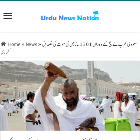
سعودی عرب نے حج کے دوران 1301 عازمین کی موت کی تصدیق
»
News
»
Home
کر دی