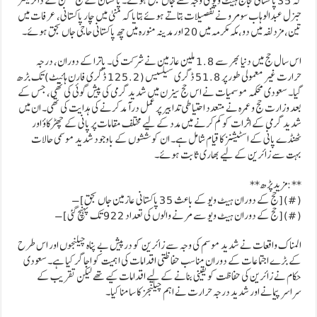
کہ 35 پاکستانی حجاج ہیٹ ویو کی وجہ سے جاں بحق ہوئے۔ پاکستان کے حج مشن کے ڈائریکٹر
جنرل عبدالوہاب سومرو نے تفصیلات بتاتے ہوئے بتایا کہ منیٰ میں چار پاکستانی، عرفات میں
تین، مزدلفہ میں دو، مکہ مکرمہ میں 20 اور مدینہ منورہ میں چھ پاکستانی حاجی جاں بحق ہوئے۔
اس سال حج میں دنیا بھر سے 1.8 ملین عازمین نے شرکت کی۔ یاترا کے دوران، درجہ
حرارت غیر معمولی طور پر 51.8 ڈگری سیلسیس (125.2 ڈگری فارن ہائیٹ) تک بڑھ
گیا۔ سعودی محکمہ موسمیات نے اس حج سیزن میں شدید گرمی کی پیش گوئی کی تھی، جس کے
بعد وزارت حج و عمرہ نے متعدد احتیاطی تدابیر پر عمل درآمد کرنے کی ہدایت کی تھی۔ ان میں
شدید گرمی کے اثرات کو کم کرنے میں مدد کے لیے مختلف مقامات پر پانی کے چھڑکاؤ اور
ٹھنڈے پانی کے اسٹیشنز کا قیام شامل ہے۔ ان کوششوں کے باوجود شدید موسمی حالات
بہت سے زائرین کے لیے بھاری ثابت ہوئے۔
**مزید پڑھ:**
– [حج کے دوران ہیٹ ویو کے باعث 35 پاکستانی عازمین جاں بحق] (#)
– [حج کے دوران ہیٹ ویو سے مرنے والوں کی تعداد 922 تک پہنچ گئی] (#)
المناک واقعات نے شدید موسم کی وجہ سے زائرین کو درپیش بے پناہ چیلنجوں اور اس طرح
کے بڑے اجتماعات کے دوران مناسب حفاظتی اقدامات کی اہمیت کو اجاگر کیا ہے۔ سعودی
حکام نے زائرین کی حفاظت کو یقینی بنانے کے لیے اقدامات کیے تھے لیکن تقریب کے
سراسر پیمانے اور شدید درجہ حرارت نے اہم چیلنجز کا سامنا کیا۔