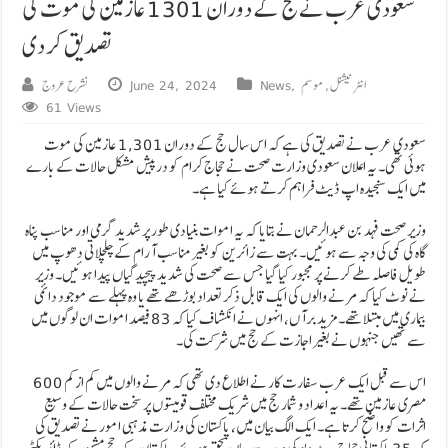
سعودی عرب نے حج کے دوران 1301 عازمین کی موت کی
تصدیق کر دی
انٹرنیشنل
,
موسم
,
News
June 24, 2024
نشرح عروج
61 Views
سعودی عرب نے تصدیق کی ہے کہ اس سال حج کے دوران 1,301 عازمین کی موت
ہوئی تھی۔ یہ اعلان سعودی وزارت صحت نے حجاج کرام کو درپیش مشکل حالات کے بارے
میں ایک سنجیدہ اپ ڈیٹ فراہم کرتے ہوئے کیا ہے۔
وزیر صحت فہد بن عبدالرحمان نے بتایا کہ یہ اموات بنیادی طور پر شدید گرمی اور مناسب پناہ
گاہ کی کمی کی وجہ سے ہوئیں۔ بہت سے زائرین کو بغیر مناسب آرام کے چلچلاتی دھوپ میں
طویل فاصلہ طے کرنے پر مجبور کیا گیا جس سے صحت کی شدید پیچیدگیاں پیدا ہوئیں۔ وزیر
نے نوٹ کیا کہ مرنے والوں کی ایک قابل ذکر تعداد بوڑھے تھے یا وہ پہلے سے موجود دائمی
بیماری میں مبتلا تھے۔ مزید برآں، انہوں نے انکشاف کیا کہ 83 فیصد اموات ان لوگوں میں
سے تھیں جنہوں نے بغیر اجازت کے حج میں شرکت کی۔
اس سے قبل ایک عرب سفارت کار نے اطلاع دی تھی کہ مرنے والوں میں کم از کم 600
مصری عازمین تھے۔ یہ اعداد و شمار حج میں شریک مختلف قومیتوں پر سخت حالات کے وسیع
اثرات کو واضح کرتا ہے۔ ایک الگ بیان میں، پاکستان کی وزارت مذہبی امور نے تصدیق کی