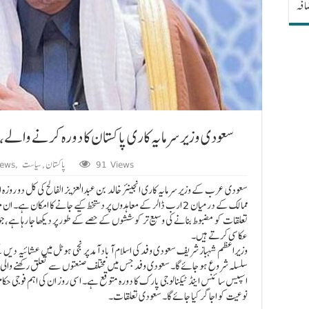
ضافہ
سعودی وزیر سرمایہ کاری پاکستان کا دورہ کرنے والے، 2 ارب ڈالر کے معاہدوں پر دستخط متوقع
91 Views
پاکستان
,
سیاست
,
ews
سعودی عرب کے وزیر سرمایہ کاری انجینئر خالد بن عبدالعزیز الفالح کی کل دو روزہ
ممالک کے درمیان 2 ارب ڈالر کے معاہدوں پر دستخط کیے جانے کا امکا
تعلقات کو مضبوط بنانے کی وسیع تر کوششوں کے حصے کے طور پر دیکھا جا رہا ہے، جو 
عکاسی کرتے ہیں۔
وزیراعظم شہباز شریف سعودی وفد کی اسلام آباد آمد پر نجی ہوٹل میں عشائیہ دی
اسپیس سائنس اینڈ ٹیکنالوجی پارک کا دورہ متوقع ہے۔ اسی روز ان کی اہم فوجی حکام 
نوعیت کو اجاگر کیا جائے گا۔ سعودی تعلقات۔