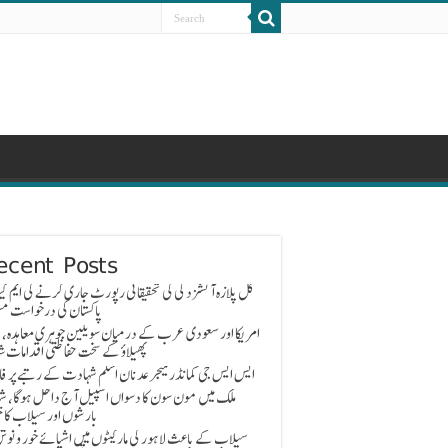
ecent Posts
گل پلازہ آتشزدگی کی تحقیقاتی رپورٹ جاری کرنے کی ایم کیو
پاکستان کی درخواست مس
امریکا اور سعودی عرب کے درمیان سویلین جوہری معاہدہ، 
پھیلاؤ کے سخت حفاظتی اقدامات ش
ایس ایس جی کمانڈر میجر عدنان اسلم شہادت کے رتبے پر ف
ملک میں مون سون کا دسواں اسپیل آج داخل ہوگا، ش
بارشوں اور سیلاب کا خ
سیلاب کے باعث لاہور کی مارکیٹوں میں اشیائے خور و نوش