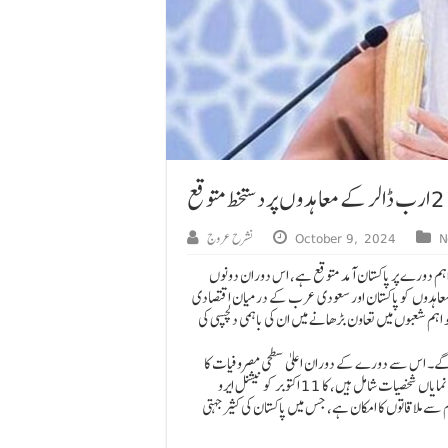
N
October 9, 2024
نشرح عروج
 اہم دورے پر پاکستان آمد متوقع ہے، اس دوران دونوں
ن ہے۔ ان معاہدوں کو پاکستان اور سعودی عرب کے درمیان اقتصادی
اہم شعبوں میں تعاون بڑھانے میں ان کی باہمی دلچسپی کی
ں گے۔ اس سے دورے کے دوران اعلیٰ سطحی مصروفیات کا
سلسلہ شروع ہو جائے گا۔ سعودی وفد جس میں مختلف صنعتوں سے تعلق رکھنے والی نمایاں شخصیات شامل ہیں، کا 11 اکتوبر کو نیشنل ایرو
سے ملاقاتوں کا امکان ہے، جس میں پاکستان کی کثیر جہتی