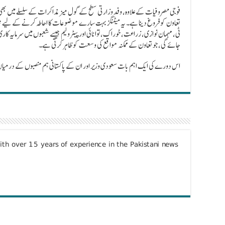
فوجی مصروفیات کے علاوہ، وفد وزارتی سطح کے گول میز مذاکرات کے سلسلے میں 
تعاون کو فروغ دینا ہے۔ یہ میٹنگز بہت سارے موضوعات کا احاطہ کرنے کے لیے تیار
ٹی، مہمان نوازی، زراعت، خوراک، توانائی اور پیٹرولیم جیسے شعبوں میں سرمایہ ک
جائے گی، جو تعاون کے ممکنہ مواقع کی وسعت کو ظاہر کرتی ہے۔
اس دورے کی ایک اہم بات سعودی وزیر اور ان کے پاکستانی ہم منصبوں کے درمیان
with over 15 years of experience in the Pakistani news