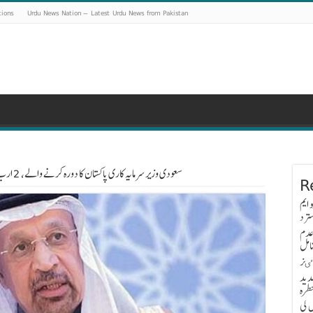
tions
Urdu News Nation – Latest Urdu News from Pakistan
سعودی وزیر سرمایہ کاری پاکستان کا دورہ کرنے والے، 2 ارب ڈالر کے معاہدوں پر دستخط متوقع
R
 ایم
ترد
عدم
امل
اٸز
دید
طرہ
 کی