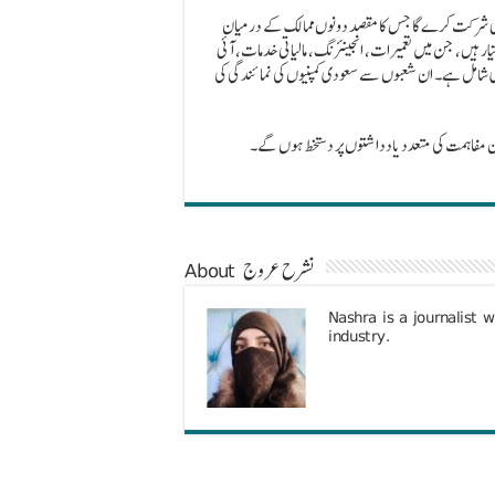
بھی شرکت کرے گا جس کا مقصد دونوں ممالک کے درمیان
 ہیں، جن میں تعمیرات، انجینئرنگ، مالیاتی خدمات، آئی
اری شامل ہے۔ ان شعبوں سے سعودی کمپنیوں کی نمائندگی کی
 مفاہمت کی متعدد یادداشتوں پر دستخط ہوں گے۔
About نشرح عروج
Nashra is a journalist 
industry.