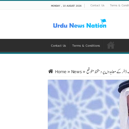
Contact Us
Terms & Condi
MONDAY , 10 AUGUST 2026
Contact Us
Terms & Conditions
Home
»
News
»