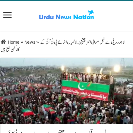
لاہور ریلی سے قبل صوابی انٹر چینج پر لاٹھیاں اٹھائے پی ٹی آئی کے
»
News
»
Home
کارکن جمع ہیں