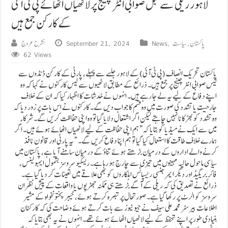
لاہور ریلی سے قبل صوابی انٹر چینج پر لاٹھیاں اٹھائے پی ٹی آئی
کے کارکن جمع ہیں
پاکستان
,
سیاست
,
News
September 21, 2024
نشرح عروج
62 Views
پاکستان تحریک انصاف (پی ٹی آئی) کے لاہور جلسے سے پہلے، پارٹی کے کارکن ڈنڈوں سے
لیس صوابی انٹر چینج پر جمع ہیں۔ ذرائع کے مطابق لاٹھیوں سے لیس کارکنوں نے کہا کہ وہ
اپنے دفاع کے لیے یہ لے جا رہے ہیں۔ انہوں نے خدشات کا اظہار کیا کہ ان کے خلاف
جارحیت یا تشدد کی صورت میں وہ قسم کا جواب دیں گے۔ کارکنوں نے اس بات پر زور دیا کہ
وہ تشدد کو بھڑکانا نہیں چاہتے لیکن اگر اشتعال دلایا گیا تو وہ اپنی حفاظت کریں گے۔ شرکاء
میں سے ایک نے میڈیا کو بتایا کہ “ہم اپنی حفاظت کے لیے لاٹھیاں اٹھائے ہوئے ہیں۔ اگر
ہمارے خلاف طاقت کا استعمال کیا گیا تو ہم اپنا دفاع کریں گے۔” یہ پارٹی اور قانون نافذ
کرنے والے اداروں کے درمیان بڑھتے ہوئے تناؤ کے درمیان سامنے آیا ہے، پاکستان میں
سیاسی ماحول حالیہ مہینوں میں تیزی سے چارج ہو رہا ہے۔ ریسکیو سروسز بشمول ایمبولینس،
فائر بریگیڈ اور دیگر ایمرجنسی ریسپانس اہلکاروں کو بھی علاقے میں تعینات کر دیا گیا ہے۔
ذرائع نے تصدیق کی کہ ریلی کے آگے بڑھتے ہی ممکنہ جھڑپوں یا واقعات کے پیش نظر ان
سروسز کو الرٹ پر رکھا گیا ہے۔ صورتحال پر تبصرہ کرتے ہوئے، خیبر پختونخواہ کے مشیر
اطلاعات بیرسٹر محمد علی سیف نے جیو نیوز سے بات کرتے ہوئے وضاحت کی کہ کارکنان
بنیادی طور پر اپنے تحفظ کے لیے لاٹھیاں اٹھائے ہوئے تھے۔ انہوں نے یہ بھی بتایا کہ