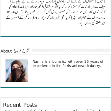
لاٹھیوں کا استعمال ان کے راستے میں رکاوٹوں یا رکاوٹوں کو دور کرنے کے لیے کیا جائے گا۔
سیف نے ان خدشات کو مسترد کر دیا کہ یہ اقدام اشتعال انگیز تھا، اور اس بات کا اعادہ کیا
کہ کارکنان تشدد میں ملوث ہونے کی منصوبہ بندی نہیں کر رہے تھے جب تک کہ ان کا سامنا
نہ ہو۔ سیف نے عوام اور میڈیا کو یہ بھی یقین دلایا کہ ریلی سرکاری وسائل کے استعمال کے
بغیر منعقد کی جا رہی ہے۔
About نشرح عروج
Nashra is a journalist with over 15 years of
experience in the Pakistani news industry.
Recent Posts