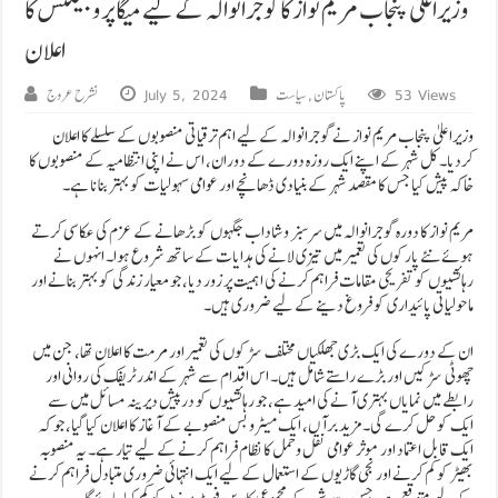
وزیراعلیٰ پنجاب مریم نواز کا گوجرانوالہ کے لیے میگا پروجیکٹس کا
اعلان
53 Views
پاکستان
,
سیاست
July 5, 2024
نشرح عروج
وزیراعلیٰ پنجاب مریم نواز نے گوجرانوالہ کے لیے اہم ترقیاتی منصوبوں کے سلسلے کا اعلان
کردیا۔ کل شہر کے اپنے ایک روزہ دورے کے دوران، اس نے اپنی انتظامیہ کے منصوبوں کا
خاکہ پیش کیا جس کا مقصد شہر کے بنیادی ڈھانچے اور عوامی سہولیات کو بہتر بنانا ہے۔
مریم نواز کا دورہ گوجرانوالہ میں سرسبز و شاداب جگہوں کو بڑھانے کے عزم کی عکاسی کرتے
ہوئے نئے پارکوں کی تعمیر میں تیزی لانے کی ہدایات کے ساتھ شروع ہوا۔ انہوں نے
رہائشیوں کو تفریحی مقامات فراہم کرنے کی اہمیت پر زور دیا، جو معیار زندگی کو بہتر بنانے اور
ماحولیاتی پائیداری کو فروغ دینے کے لیے ضروری ہیں۔
ان کے دورے کی ایک بڑی جھلکیاں مختلف سڑکوں کی تعمیر اور مرمت کا اعلان تھا، جن میں
چھوٹی سڑکیں اور بڑے راستے شامل ہیں۔ اس اقدام سے شہر کے اندر ٹریفک کی روانی اور
رابطے میں نمایاں بہتری آنے کی امید ہے، جو رہائشیوں کو درپیش دیرینہ مسائل میں سے
ایک کو حل کرے گی۔ مزید برآں، ایک میٹرو بس منصوبے کے آغاز کا اعلان کیا گیا، جو کہ
ایک قابل اعتماد اور موثر عوامی نقل و حمل کا نظام فراہم کرنے کے لیے تیار ہے۔ یہ منصوبہ
بھیڑ کو کم کرنے اور نجی گاڑیوں کے استعمال کے لیے ایک انتہائی ضروری متبادل فراہم کرنے