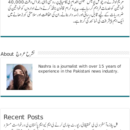
مریم نواز نے ورچوئل پولیس سٹیشن اقدام کی کامیابی پر روشنی ڈالی، جو اس وقت 40,000
خواتین کو خدمات فراہم کر رہا ہے۔ یہ پروگرام قانون نافذ کرنے والے اداروں کو خواتین کی
ضروریات کے لیے قابل رسائی اور ذمہ دار بنانے، ان کی حفاظت اور سلامتی کو بڑھانے میں
ایک اہم پیشرفت کی نمائندگی کرتا ہے۔
About نشرح عروج
Nashra is a journalist with over 15 years of
experience in the Pakistani news industry.
Recent Posts
گل پلازہ آتشزدگی کی تحقیقاتی رپورٹ جاری کرنے کی ایم کیو ایم پاکستان کی درخواست مسترد