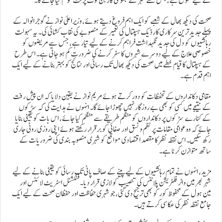
کے لیے متوقع ہے، جس سے شہر کے مجموعی کاربن فوٹ پرنٹ کو کم کیا جائے گا۔
صحت کی دیکھ بھال کے شعبے کو ایک اہم فروغ دیتے ہوئے، وزیراعلیٰ نواز نے گوجرانوالہ کے
پہلے جدید ترین سرکاری کارڈیک ہسپتال کی تعمیر کے منصوبے کی نقاب کشائی کی۔ یہ سہولت
رہائشیوں کو دل کی جدید نگہداشت فراہم کرنے کے لیے تیار ہے، جس سے مریضوں کو
خصوصی علاج کے لیے دوسرے شہروں کا سفر کرنے کی ضرورت کم ہو جاتی ہے۔ اس طرح
کے ہسپتال کا قیام خطے میں صحت کی دیکھ بھال تک رسائی اور نتائج کو بہتر بنانے کے لیے ایک
اہم قدم ہے۔
مقامی دکانداروں کے تحفظات کو دور کرتے ہوئے مریم نواز نے یقین دلایا کہ ان پیش رفت
کے نتیجے میں کسی کو بھی بے روزگار نہیں چھوڑا جائے گا۔ انہوں نے ہدایت کی کہ سڑکوں
کے کنارے سڑکوں پر دکانداروں کو منظم طریقے سے منظم کیا جائے، اس بات کو یقینی بنایا
جائے کہ وہ عوامی مقامات پر نظم و نسق اور صفائی کو برقرار رکھتے ہوئے اپنی روزی روٹی جاری
رکھ سکیں۔ اس نقطہ نظر کا مقصد اقتصادی مواقع کو شہری منصوبہ بندی کی ضروریات کے
ساتھ متوازن کرنا ہے۔
مزید، انہوں نے تمام رہائشیوں کے لیے پینے کے صاف پانی تک رسائی کو یقینی بنانے کے لیے
شہر بھر میں واٹر فلٹریشن پلانٹس کی تنصیب کو لازمی قرار دیا۔ فنکشنل اسٹریٹ لائٹس اور
مین ہول کے محفوظ کور کو بھی ترجیح دی گئی، جو شہری حفاظت اور حفظان صحت کے لیے ایک
جامع نقطہ نظر کی عکاسی کرتے ہیں۔