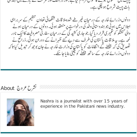
چیت میں مشغول ہونے کا موقع فراہم کیا ہے، اور لاجسٹک اور شرکت کے بارے میں ابتدائی
بات چیت شروع ہو چکی ہے۔
دونوں وزرائے خارجہ کے درمیان غیر طے شدہ ملاقات شنگھائی تعاون تنظیم کے سربراہی
اجلاس میں ہوئی جو ہندوستانی وفد کی درخواست پر منعقد ہوئی۔ دونوں کے درمیان ہونے
والی گفتگو کو تعمیری قرار دیا گیا، جو جاری کشیدگی کے درمیان سفارتی مصروفیت کا ایک نادر
لمحہ ہے۔ یہ ملاقات پاکستان کی طرف سے دیے گئے ظہرانے کے دوران ہوئی، ذرائع نے
تصدیق کی کہ بیٹھنے کے انتظامات کو پاکستان کی وزارت خارجہ نے جان بوجھ کر تبدیل کیا تاکہ
دونوں وزرائے خارجہ کے ساتھ بیٹھنے کو یقینی بنایا جا سکے۔
About نشرح عروج
Nashra is a journalist with over 15 years of
experience in the Pakistani news industry.