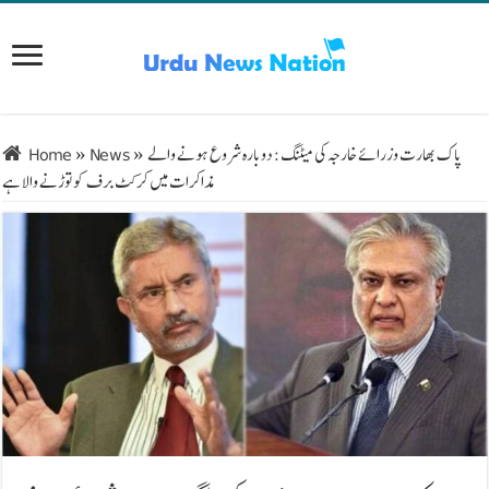
پاک بھارت وزرائے خارجہ کی میٹنگ: دوبارہ شروع ہونے والے
»
News
»
Home
مذاکرات میں کرکٹ برف کو توڑنے والا ہے