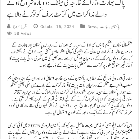
پاک بھارت وزرائے خارجہ کی میٹنگ: دوبارہ شروع ہونے
والے مذاکرات میں کرکٹ برف کو توڑنے والا ہے
پاکستان
,
سیاست
,
News
October 16, 2024
نشرح عروج
58 Views
شنگھائی تعاون تنظیم (ایس سی او) کے سربراہی اجلاس کے دوران پاکستان اور بھارت کے
درمیان حالیہ مذاکرات کی بحالی کے پیچھے کی کہانی منظر عام پر آگئی ہے۔ ذرائع نے انکشاف
کیا ہے کہ دونوں ممالک کے درمیان طویل عرصے سے کشیدگی میں گھری ہوئی بات چیت کا
آغاز غیر متوقع طور پر کرکٹ سے متعلق بات چیت کے ذریعے ہوا۔
سفارتی اندرونی ذرائع کے مطابق، پاکستان کے وزیر خارجہ اسحاق ڈار اور ان کے ہندوستانی ہم
منصب ایس جے شنکر کے درمیان بات چیت کا آغاز کرکٹ کے بارے میں ہلکی پھلکی گفتگو
سے ہوا۔ پاکستان نے مبینہ طور پر مشورہ دیا کہ کرکٹ دونوں ممالک کے درمیان وسیع تر
سفارتی بات چیت کو دوبارہ شروع کرنے کے لیے ابتدائی قدم کے طور پر کام کر سکتی ہے۔
دونوں ممالک کی کرکٹ کی بھرپور تاریخ ہے اور انہوں نے اکثر کھیلوں کی سفارت کاری کو دو
طرفہ تناؤ کو کم کرنے کے ایک ذریعہ کے طور پر استعمال کیا ہے۔
اس کرکٹ ڈپلومیسی کو خاص اہمیت حاصل ہے کیونکہ پاکستان فروری 2025 میں آئی سی سی
چیمپئنز ٹرافی کی میزبانی کرنے والا ہے۔ آنے والے ایونٹ نے دونوں فریقوں کے لیے بات