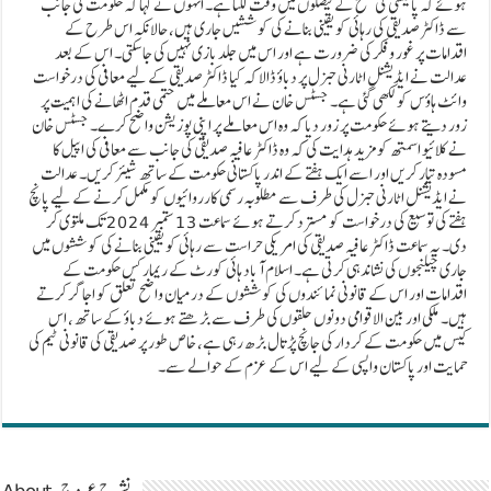
ہوئے کہ پالیسی کی سطح کے فیصلوں میں وقت لگتا ہے۔ انہوں نے کہا کہ حکومت کی جانب
سے ڈاکٹر صدیقی کی رہائی کو یقینی بنانے کی کوششیں جاری ہیں، حالانکہ اس طرح کے
اقدامات پر غور و فکر کی ضرورت ہے اور اس میں جلد بازی نہیں کی جا سکتی۔ اس کے بعد
عدالت نے ایڈیشنل اٹارنی جنرل پر دباؤ ڈالا کہ کیا ڈاکٹر صدیقی کے لیے معافی کی درخواست
وائٹ ہاؤس کو لکھی گئی ہے۔ جسٹس خان نے اس معاملے میں حتمی قدم اٹھانے کی اہمیت پر
زور دیتے ہوئے حکومت پر زور دیا کہ وہ اس معاملے پر اپنی پوزیشن واضح کرے۔ جسٹس خان
نے کلائیو اسمتھ کو مزید ہدایت کی کہ وہ ڈاکٹر عافیہ صدیقی کی جانب سے معافی کی اپیل کا
مسودہ تیار کریں اور اسے ایک ہفتے کے اندر پاکستانی حکومت کے ساتھ شیئر کریں۔ عدالت
نے ایڈیشنل اٹارنی جنرل کی طرف سے مطلوبہ رسمی کارروائیوں کو مکمل کرنے کے لیے پانچ
ہفتے کی توسیع کی درخواست کو مسترد کرتے ہوئے سماعت 13 ستمبر 2024 تک ملتوی کر
دی۔ یہ سماعت ڈاکٹر عافیہ صدیقی کی امریکی حراست سے رہائی کو یقینی بنانے کی کوششوں میں
جاری چیلنجوں کی نشاندہی کرتی ہے۔ اسلام آباد ہائی کورٹ کے ریمارکس حکومت کے
اقدامات اور اس کے قانونی نمائندوں کی کوششوں کے درمیان واضح تعلق کو اجاگر کرتے
ہیں۔ ملکی اور بین الاقوامی دونوں حلقوں کی طرف سے بڑھتے ہوئے دباؤ کے ساتھ، اس
کیس میں حکومت کے کردار کی جانچ پڑتال بڑھ رہی ہے، خاص طور پر صدیقی کی قانونی ٹیم کی
حمایت اور پاکستان واپسی کے لیے اس کے عزم کے حوالے سے۔
About نشرح عروج