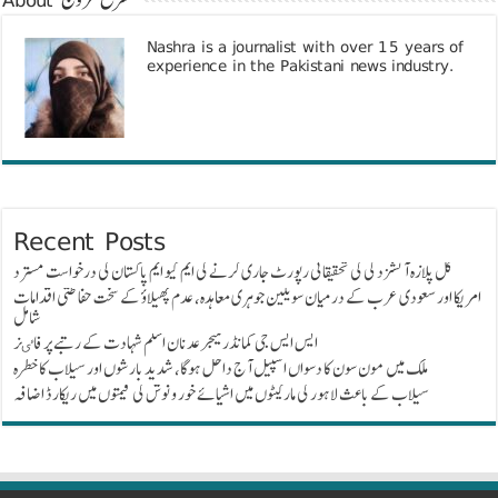
Nashra is a journalist with over 15 years of
experience in the Pakistani news industry.
Recent Posts
گل پلازہ آتشزدگی کی تحقیقاتی رپورٹ جاری کرنے کی ایم کیو ایم پاکستان کی درخواست مسترد
امریکا اور سعودی عرب کے درمیان سویلین جوہری معاہدہ، عدم پھیلاؤ کے سخت حفاظتی اقدامات
شامل
ایس ایس جی کمانڈر میجر عدنان اسلم شہادت کے رتبے پر فاٸز
ملک میں مون سون کا دسواں اسپیل آج داخل ہوگا، شدید بارشوں اور سیلاب کا خطرہ
سیلاب کے باعث لاہور کی مارکیٹوں میں اشیائے خور و نوش کی قیمتوں میں ریکارڈ اضافہ