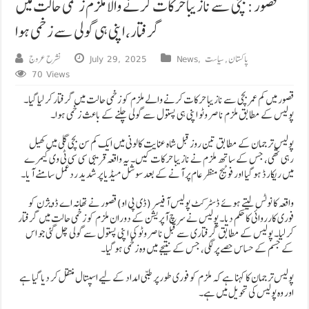
قصور: بچی سے نازیبا حرکات کرنے والا ملزم زخمی حالت میں
گرفتار، اپنی ہی گولی سے زخمی ہوا
پاکستان
,
سیاست
,
News
July 29, 2025
نشرح عروج
70 Views
قصور میں کم عمر بچی سے نازیبا حرکات کرنے والے ملزم کو زخمی حالت میں گرفتار کر لیا گیا۔
پولیس کے مطابق ملزم ناصر وٹو اپنی ہی پستول سے گولی چلنے کے باعث زخمی ہوا۔
پولیس ترجمان کے مطابق تین روز قبل شاہ عنایت کالونی میں ایک کم سن بچی گلی میں کھیل
رہی تھی، جس کے ساتھ ملزم نے نازیبا حرکات کیں۔ یہ واقعہ قریبی سی سی ٹی وی کیمرے
میں ریکارڈ ہو گیا اور فوٹیج منظر عام پر آنے کے بعد سوشل میڈیا پر شدید ردعمل سامنے آیا۔
واقعہ کا نوٹس لیتے ہوئے ڈسٹرکٹ پولیس آفیسر (ڈی پی او) قصور نے تھانہ اے ڈویژن کو
فوری کارروائی کا حکم دیا۔ پولیس نے سرچ آپریشن کے دوران ملزم کو زخمی حالت میں گرفتار
کر لیا۔ پولیس کے مطابق گرفتاری سے قبل ناصر وٹو کی اپنی پستول سے گولی چل گئی جو اس
کے جسم کے حساس حصے پر لگی، جس کے نتیجے میں وہ زخمی ہو گیا۔
پولیس ترجمان کا کہنا ہے کہ ملزم کو فوری طور پر طبی امداد کے لیے اسپتال منتقل کر دیا گیا ہے
اور وہ پولیس کی تحویل میں ہے۔