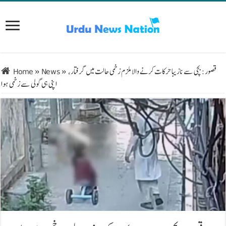
قصور: بچی سے نازیبا حرکات کرنے والا ملزم زخمی حالت میں گرفتار،
»
News
»
Home
اپنی ہی گولی سے زخمی ہوا