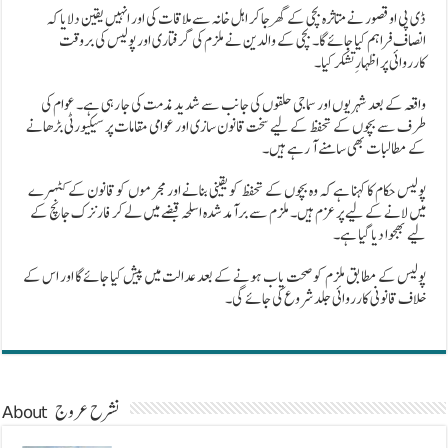
ڈی پی او قصور نے متاثرہ بچی کے گھر جا کر اہل خانہ سے ملاقات کی اور انہیں یقین دلایا کہ
انصاف فراہم کیا جائے گا۔ بچی کے والدین نے ملزم کی گرفتاری اور پولیس کی بروقت
کارروائی پر اظہارِ تشکر کیا۔
واقعہ کے بعد شہریوں اور سماجی حلقوں کی جانب سے شدید مذمت کی جا رہی ہے۔ عوام کی
طرف سے بچوں کے تحفظ کے لیے سخت قانون سازی اور عوامی مقامات پر سیکیورٹی بڑھانے
کے مطالبات بھی سامنے آ رہے ہیں۔
پولیس حکام کا کہنا ہے کہ وہ بچوں کے تحفظ کو یقینی بنانے اور مجرموں کو قانون کے کٹہرے
میں لانے کے لیے پرعزم ہیں۔ ملزم سے برآمد شدہ اسلحہ قبضے میں لے کر فارنزک جانچ کے
لیے بھجوا دیا گیا ہے۔
پولیس کے مطابق ملزم کو صحت یاب ہونے کے بعد عدالت میں پیش کیا جائے گا اور اس کے
خلاف قانونی کارروائی جلد شروع کی جائے گی۔
About نشرح عروج