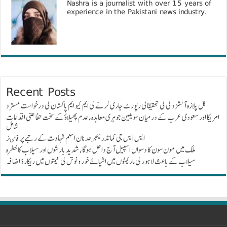
Nashra is a journalist with over 15 years of
experience in the Pakistani news industry.
Recent Posts
گل پلازہ آتشزدگی کی تحقیقاتی رپورٹ جاری کرنے کی ایم کیو ایم پاکستان کی درخواست مسترد
امریکا اور سعودی عرب کے درمیان سویلین جوہری معاہدہ، عدم پھیلاؤ کے سخت حفاظتی اقدامات
شامل
ایس ایس جی کمانڈر میجر عدنان اسلم شہادت کے رتبے پر فاٸز
ملک میں مون سون کا دسواں اسپیل آج داخل ہوگا، شدید بارشوں اور سیلاب کا خطرہ
سیلاب کے باعث لاہور کی مارکیٹوں میں اشیائے خور و نوش کی قیمتوں میں ریکارڈ اضافہ