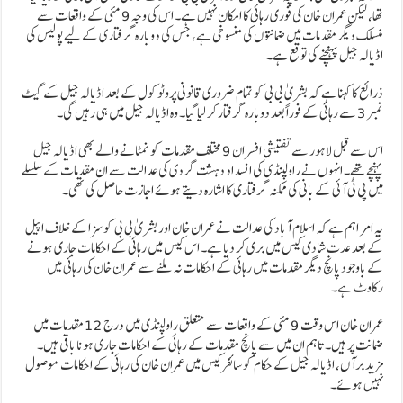
تھا، لیکن عمران خان کی فوری رہائی کا امکان نہیں ہے۔ اس کی وجہ 9 مئی کے واقعات سے
منسلک دیگر مقدمات میں ضمانتوں کی منسوخی ہے، جس کی دوبارہ گرفتاری کے لیے پولیس کی
اڈیالہ جیل پہنچنے کی توقع ہے۔
ذرائع کا کہنا ہے کہ بشریٰ بی بی کو تمام ضروری قانونی پروٹوکول کے بعد اڈیالہ جیل کے گیٹ
نمبر 3 سے رہائی کے فوراً بعد دوبارہ گرفتار کر لیا گیا۔ وہ اڈیالہ جیل میں ہی رہیں گی۔
اس سے قبل لاہور سے تفتیشی افسران 9 مختلف مقدمات کو نمٹانے والے بھی اڈیالہ جیل
پہنچے تھے۔ انہوں نے راولپنڈی کی انسداد دہشت گردی کی عدالت سے ان مقدمات کے سلسلے
میں پی ٹی آئی کے بانی کی ممکنہ گرفتاری کا اشارہ دیتے ہوئے اجازت حاصل کی تھی۔
یہ امر اہم ہے کہ اسلام آباد کی عدالت نے عمران خان اور بشریٰ بی بی کو سزا کے خلاف اپیل
کے بعد عدت شادی کیس میں بری کر دیا ہے۔ اس کیس میں رہائی کے احکامات جاری ہونے
کے باوجود پانچ دیگر مقدمات میں رہائی کے احکامات نہ ملنے سے عمران خان کی رہائی میں
رکاوٹ ہے۔
عمران خان اس وقت 9 مئی کے واقعات سے متعلق راولپنڈی میں درج 12 مقدمات میں
ضمانت پر ہیں۔ تاہم ان میں سے پانچ مقدمات کے رہائی کے احکامات جاری ہونا باقی ہیں۔
مزید برآں، اڈیالہ جیل کے حکام کو سائفر کیس میں عمران خان کی رہائی کے احکامات موصول
نہیں ہوئے۔