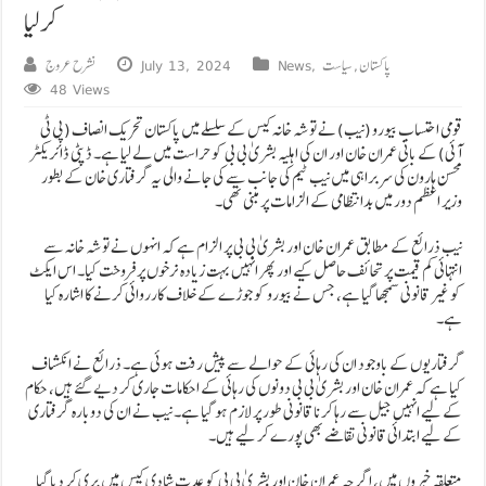
کرلیا
پاکستان
,
سیاست
,
News
July 13, 2024
نشرح عروج
48 Views
قومی احتساب بیورو (نیب) نے توشہ خانہ کیس کے سلسلے میں پاکستان تحریک انصاف (پی ٹی
آئی) کے بانی عمران خان اور ان کی اہلیہ بشریٰ بی بی کو حراست میں لے لیا ہے۔ ڈپٹی ڈائریکٹر
محسن ہارون کی سربراہی میں نیب ٹیم کی جانب سے کی جانے والی یہ گرفتاری خان کے بطور
وزیر اعظم دور میں بدانتظامی کے الزامات پر مبنی تھی۔
نیب ذرائع کے مطابق عمران خان اور بشریٰ بی بی پر الزام ہے کہ انہوں نے توشہ خانہ سے
انتہائی کم قیمت پر تحائف حاصل کیے اور پھر انہیں بہت زیادہ نرخوں پر فروخت کیا۔ اس ایکٹ
کو غیر قانونی سمجھا گیا ہے، جس نے بیورو کو جوڑے کے خلاف کارروائی کرنے کا اشارہ کیا
ہے۔
گرفتاریوں کے باوجود ان کی رہائی کے حوالے سے پیش رفت ہوئی ہے۔ ذرائع نے انکشاف
کیا ہے کہ عمران خان اور بشریٰ بی بی دونوں کی رہائی کے احکامات جاری کر دیے گئے ہیں، حکام
کے لیے انہیں جیل سے رہا کرنا قانونی طور پر لازم ہو گیا ہے۔ نیب نے ان کی دوبارہ گرفتاری
کے لیے ابتدائی قانونی تقاضے بھی پورے کر لیے ہیں۔
متعلقہ خبروں میں، اگرچہ عمران خان اور بشریٰ بی بی کو عدت شادی کیس میں بری کر دیا گیا