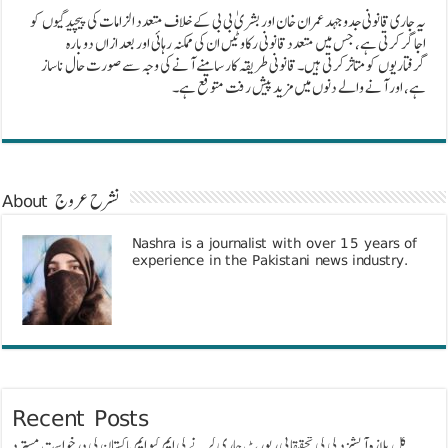
یہ جاری قانونی جدوجہد عمران خان اور بشریٰ بی بی کے خلاف متعدد الزامات کی پیچیدگیوں کو
اجاگر کرتی ہے، جس میں متعدد قانونی رکاوٹیں ان کی ممکنہ رہائی اور بعد ازاں دوبارہ
گرفتاریوں کو متاثر کرتی ہیں۔ قانونی طریقہ کار سامنے آنے کی وجہ سے صورت حال ناساز
ہے، اور آنے والے دنوں میں مزید پیش رفت متوقع ہے۔
About نشرح عروج
Nashra is a journalist with over 15 years of
experience in the Pakistani news industry.
Recent Posts
گل پلازہ آتشزدگی کی تحقیقاتی رپورٹ جاری کرنے کی ایم کیو ایم پاکستان کی درخواست مسترد