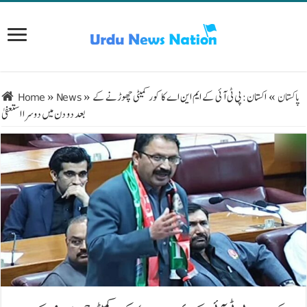
پاکستان
»
اکستان: پی ٹی آئی کے ایم این اے کا کور کمیٹی چھوڑنے کے
»
News
»
Home
بعد دو دن میں دوسرا استعفیٰ