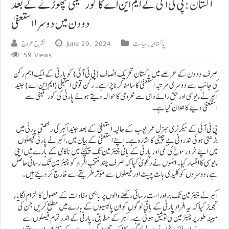
اکستان: پی ٹی آئی کے ایم این اے کا کور کمیٹی چھوڑنے کے بعد
دو دن میں دوسرا استعفیٰ
پاکستان
,
سیاست
June 29, 2024
نشرح عروج
59 Views
صرف دو دن کے عرصے میں پاکستان تحریک انصاف (پی ٹی آئی) کو پارٹی کے ایک اہم رکن
کی جانب سے دوسری مرتبہ استعفیٰ کا سامنا کرنا پڑا ہے۔ رکن قومی اسمبلی (ایم این اے) جنید
اکبر نے مایوسی اور حق رائے دہی سے محرومی کا حوالہ دیتے ہوئے پارٹی کی کور کمیٹی سے
استعفیٰ دینے کا اعلان کیا ہے۔
پی ٹی آئی کے سیکرٹری جنرل عمر ایوب کے حالیہ استعفیٰ کے بعد جنید اکبر کی رخصتی پارٹی میں
بڑھتی ہوئی اندرونی بے چینی کا اشارہ ہے۔ اپنے استعفیٰ کے بیان میں، اکبر نے پارٹی فیصلوں
میں اپنے اثر و رسوخ کی کمی اور پارٹی کے بانی چیئرمین تک پہنچنے میں ناکامی کے بارے میں اپنی
مایوسی کا اظہار کیا۔ انہوں نے دعویٰ کیا کہ صرف چند منتخب افراد کو چیئرمین تک رسائی حاصل
ہے، دوسروں کو کلیدی بات چیت اور فیصلوں سے مؤثر طریقے سے خارج کر دیتے ہیں۔
اکبر نے چیئرمین تک براہ راست رسائی رکھنے والوں پر باہمی مفادات کے حصول کا الزام لگایا،
تجویز کیا کہ یہ افراد پارٹی کے باقی لوگوں کو ان پالیسیوں کے بارے میں مطلع کریں جن کی
مبینہ طور پر چیئرمین کی توثیق ہوتی ہے۔ اکبر کے مطابق، پارٹی کے اندر تمام فیصلوں سے