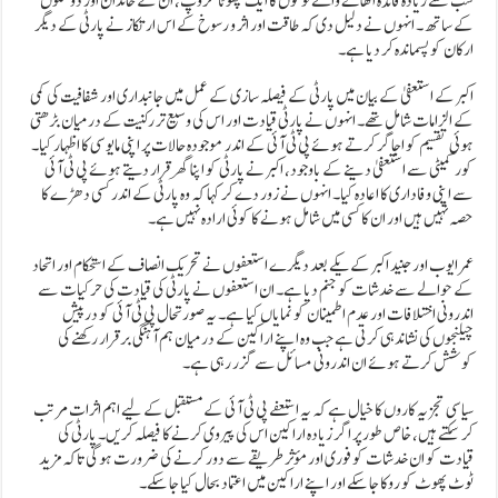
سب سے زیادہ فائدہ اٹھانے والے لوگوں کا ایک چھوٹا گروپ، ان کے خاندان اور دوستوں
کے ساتھ۔ انہوں نے دلیل دی کہ طاقت اور اثر و رسوخ کے اس ارتکاز نے پارٹی کے دیگر
ارکان کو پسماندہ کر دیا ہے۔
اکبر کے استعفیٰ کے بیان میں پارٹی کے فیصلہ سازی کے عمل میں جانبداری اور شفافیت کی کمی
کے الزامات شامل تھے۔ انہوں نے پارٹی قیادت اور اس کی وسیع تر رکنیت کے درمیان بڑھتی
ہوئی تقسیم کو اجاگر کرتے ہوئے پی ٹی آئی کے اندر موجودہ حالات پر اپنی مایوسی کا اظہار کیا۔
کور کمیٹی سے استعفیٰ دینے کے باوجود، اکبر نے پارٹی کو اپنا گھر قرار دیتے ہوئے پی ٹی آئی
سے اپنی وفاداری کا اعادہ کیا۔ انہوں نے زور دے کر کہا کہ وہ پارٹی کے اندر کسی دھڑے کا
حصہ نہیں ہیں اور ان کا کسی میں شامل ہونے کا کوئی ارادہ نہیں ہے۔
عمر ایوب اور جنید اکبر کے یکے بعد دیگرے استعفوں نے تحریک انصاف کے استحکام اور اتحاد
کے حوالے سے خدشات کو جنم دیا ہے۔ ان استعفوں نے پارٹی کی قیادت کی حرکیات سے
اندرونی اختلافات اور عدم اطمینان کو نمایاں کیا ہے۔ یہ صورتحال پی ٹی آئی کو درپیش
چیلنجوں کی نشاندہی کرتی ہے جب وہ اپنے اراکین کے درمیان ہم آہنگی برقرار رکھنے کی
کوشش کرتے ہوئے ان اندرونی مسائل سے گزر رہی ہے۔
سیاسی تجزیہ کاروں کا خیال ہے کہ یہ استعفے پی ٹی آئی کے مستقبل کے لیے اہم اثرات مرتب
کر سکتے ہیں، خاص طور پر اگر زیادہ اراکین اس کی پیروی کرنے کا فیصلہ کریں۔ پارٹی کی
قیادت کو ان خدشات کو فوری اور مؤثر طریقے سے دور کرنے کی ضرورت ہوگی تاکہ مزید
ٹوٹ پھوٹ کو روکا جا سکے اور اپنے اراکین میں اعتماد بحال کیا جا سکے۔