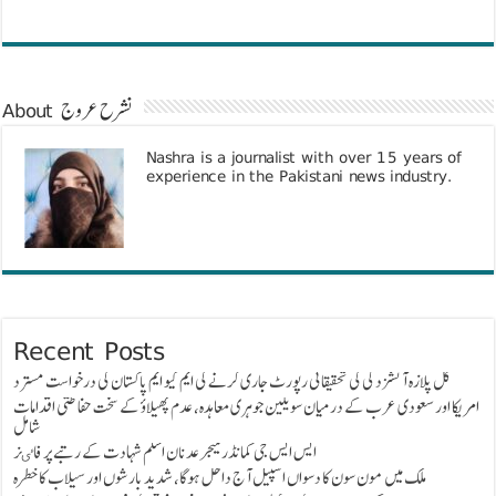
About نشرح عروج
Nashra is a journalist with over 15 years of
experience in the Pakistani news industry.
Recent Posts
گل پلازہ آتشزدگی کی تحقیقاتی رپورٹ جاری کرنے کی ایم کیو ایم پاکستان کی درخواست مسترد
امریکا اور سعودی عرب کے درمیان سویلین جوہری معاہدہ، عدم پھیلاؤ کے سخت حفاظتی اقدامات
شامل
ایس ایس جی کمانڈر میجر عدنان اسلم شہادت کے رتبے پر فاٸز
ملک میں مون سون کا دسواں اسپیل آج داخل ہوگا، شدید بارشوں اور سیلاب کا خطرہ