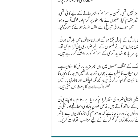
سست روی کا سامنا کرنا پڑا۔
 نہیں تھی، لیکن یہ موسم کو بہتر بنانے کے لیے کافی تھی،
 مقدم کیا، جنہوں نے عام طور پر گرم اور خشک آب و ہوا
میں ہونے والی تبدیلی سے لطف اندوز ہونے کا موقع لیا۔
میں بارش کے بادل جمع ہو گئے اور ان علاقوں میں بارش ہوئی۔
میں جہاں اس نے فصلوں کے لیے ضروری پانی فراہم کیا تھا۔
پر سراہا، جو شدید گرمی کے موسم کو برداشت کر رہے ہیں۔
ملک کے مختلف حصوں میں دن بھر مزید بارش کا امکان ہے۔
ہاں سیلاب کا خطرہ ہے یا جہاں شدید بارشیں مزید رکاوٹوں کا
اہمیت کو اجاگر کرتی ہیں، کیونکہ اچانک اور بھاری بارشیں
خطرناک حالات کا باعث بن سکتی ہیں۔
 انتہائی ضروری وقفہ فراہم کر دیا ہے۔ تاہم، راولپنڈی کی
ش کے ساتھ آتے ہیں، خاص طور پر بنیادی ڈھانچے اور بجلی کی
 پر زور دیا جاتا ہے کہ وہ موسم کی تازہ کاریوں سے باخبر
انے اور رکاوٹوں کو کم کرنے کے لیے مناسب اقدامات کریں۔