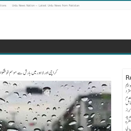
tions
Urdu News Nation – Latest Urdu News from Pakistan
کراچی اور لاہور میں بارش سے موسم خوشگوار،
R
 ایم
ترد
عدم
امل
اٸز
دید
طرہ
 کی