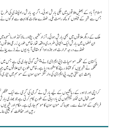
اسلام آباد کے بعض علاقوں میں ہلکی بارش ہوئی۔ اگرچہ بارش راولپنڈی کی طرح تیز
جس سے شہر کے مکینوں کو کچھ راحت ملی۔ ٹھنڈے حالات کا بہت سے لوگوں نے خیر
ملک کے دیگر علاقوں میں بھی بارش ہوئی۔ آزاد کشمیر، پشاور، مالاکنڈ اور مانسہرہ 
ان خطوں میں بارش ایک انتہائی ضروری واقعہ تھا، خاص طور پر زرعی علاقوں 
ٹھنڈے درجہ حرارت اور تازہ ہوا کو مقامی آبادیوں نے بڑے پیمانے 
پاکستان کے محکمہ موسمیات (پی ایم ڈی) نے پیشن گوئی جاری کی ہے جس میں 
محکمہ نے شہریوں کو محتاط رہنے کا مشورہ دیا ہے، خاص طور پر ان علاقوں میں ج
باعث بن سکتی ہیں۔ پی ایم ڈی کی وارننگز مون سون کے موسم میں تیاری کی 
کراچی اور لاہور کے رہائشیوں کے لیے بارش نے گرمی کی گرمی سے ایک مختصر لیکن
صورتحال ان ممکنہ چیلنجوں کی یاد دہانی کے طور پر کام کرتی ہے جو بھاری بار
فراہمی کے حوالے سے۔ جیسا کہ مون سون کا موسم جاری ہے، حکام اور شہریوں دونوں
رہیں اور حفاظت کو یقینی بن