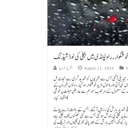
شگوار، راولپنڈی میں بجلی کی لوڈشیڈنگ
August 11, 2024
نشرح عروج
د تبدیلی آگئی جس سے شہریوں کو شدید گرمی سے نجات مل
می آئی اور ماحول مزید خوشگوار ہو گیا۔ دونوں شہروں کے
گست کے معمول کے مرطوب موسم سے عارضی مہلت پر خوشی
کا اظہار کیا۔
قے شدید بارش کی زد میں آ گئے، جس کے باعث بڑے پیمانے
مانے پر بجلی کی بندش ہو گئی جس سے کئی گھنٹوں تک بجلی سے
، کیونکہ انہیں بارش کے بعد پانی بھری گلیوں اور ٹریفک کی