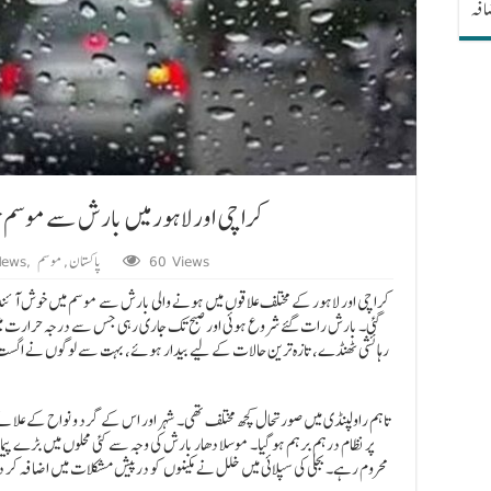
ضافہ
کراچی اور لاہور میں بارش سے موسم خو
60 Views
پاکستان
,
موسم
,
News
کراچی اور لاہور کے مختلف علاقوں میں ہونے والی بارش سے موسم میں خوش آئن
گئی۔ بارش رات گئے شروع ہوئی اور صبح تک جاری رہی جس سے درجہ حرارت میں ک
رہائشی ٹھنڈے، تازہ ترین حالات کے لیے بیدار ہوئے، بہت سے لوگوں نے ا
تاہم راولپنڈی میں صورتحال کچھ مختلف تھی۔ شہر اور اس کے گرد و نواح کے علا
پر نظام درہم برہم ہو گیا۔ موسلا دھار بارش کی وجہ سے کئی محلوں میں بڑے پی
محروم رہے۔ بجلی کی سپلائی میں خلل نے مکینوں کو درپیش مشکلات میں اضافہ کر دیا