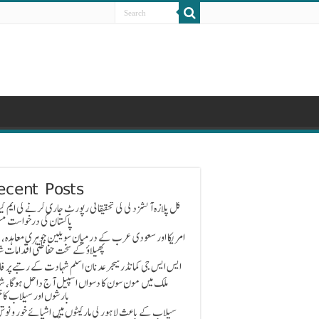
ecent Posts
گل پلازہ آتشزدگی کی تحقیقاتی رپورٹ جاری کرنے کی ایم کیو
پاکستان کی درخواست مس
امریکا اور سعودی عرب کے درمیان سویلین جوہری معاہدہ، 
پھیلاؤ کے سخت حفاظتی اقدامات ش
ایس ایس جی کمانڈر میجر عدنان اسلم شہادت کے رتبے پر ف
ملک میں مون سون کا دسواں اسپیل آج داخل ہوگا، ش
بارشوں اور سیلاب کا خ
سیلاب کے باعث لاہور کی مارکیٹوں میں اشیائے خور و نوش