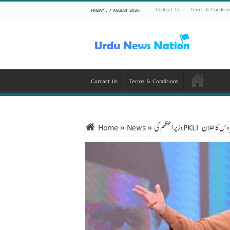
Contact Us
Terms & Conditio
FRIDAY , 7 AUGUST 2026
Contact Us
Terms & Conditions
نس سروس کا اعلان
»
News
»
Home