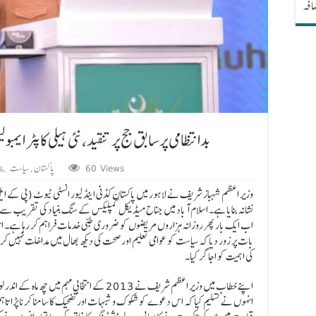
ضافہ
وزیراعظم کی PKLI بدانتظامی پر سابق جج پر تنقید، نئی ہیلی کاپٹ
60 Views
پاکستان
,
سیاست
,
s
وزیر اعظم شہباز شریف نے لاہور میں پاکستان کڈنی اینڈ لیور انسٹی ٹیوٹ (پی کے ایل 
نشانہ بنایا ہے۔ اسلام آباد میں جناح میڈیکل کمپلیکس کے سنگ بنیاد کی تقری
بات پر زور دیا کہ سیاست کو عوامی تعلیم اور صحت کی دیکھ بھال میں مداخلت نہیں ک
کی اہمیت کو اجاگر کیا۔
اپنے خطاب میں وزیر اعظم شریف نے 2013 کے انتخا