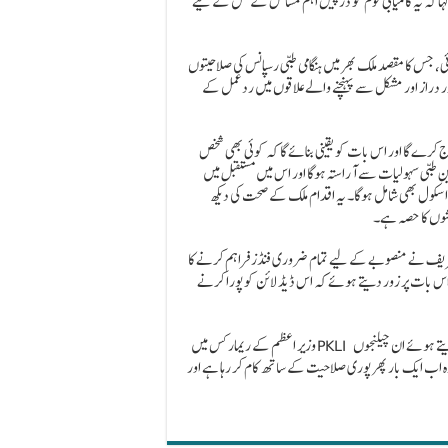
کہا کہ یہ کامیابی قوم کو درپیش اہم مسائل کے حل کے لیے
ی، جس کا مقصد ملک بھر میں ہنگامی طبی رسپانس کی صلاحیتوں
 دراز اور مشکل سے پہنچنے والے علاقوں میں ردعمل کے
ج کرے گا اور اس بات کو یقینی بنائے گا کہ کوئی بھی شخص
ین طبی سہولیات سے آراستہ ہوگا اور اس میں مستقبل میں
اسکول بھی شامل ہوگا۔ یہ اقدام ملک کے صحت کی دیکھ
ششوں کا حصہ ہے۔
 شریف نے منصوبے کے لیے تمام ضروری فنڈز فراہم کرنے کا
س بات پر زور دیتے ہوئے کہ اس ڈیڈ لائن کو پورا کرنے
وزیر اعظم کے ریمارکس میں PKLI کو درپیش چیلنجز کی عکاسی بھی شامل تھی، ماضی کی مشکلات اور ناکامیوں کا حوالہ دیتے ہوئے ان چیلنجوں
 اب ایک بار پھر پوری صلاحیت کے ساتھ کام کر رہا ہے اور