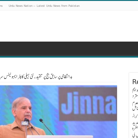
ns
Urdu News Nation – Latest Urdu News from Pakistan
وزیراعظم کی PKLI بدانتظامی پر سابق جج پر تنقید، نئی ہیلی کاپٹر ایمبولی
R
 ایم
ترد
عدم
امل
اٸز
دید
طرہ
 کی