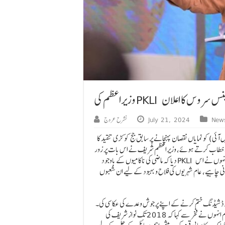
ر ایمبولینس سروس کا اعلان
New
July 21, 2024
نشرح عروج
آئی) کو نمایاں نقصان پہنچانے پر سابق جج کو کڑی تنقید کا
ب سے خطاب کرتے ہوئے، وزیراعظم شریف نے اس بات پر زور
دیا کہ ماضی کی ناکامیوں کے باوجود PKLI اب ایک بار پھر روزانہ ہزاروں مریضوں کو ضروری طبی خدمات فراہم کر رہا ہے۔ انہوں نے اس
رنی چاہیے، عام شہریوں کی فلاح و بہبود کے لیے ان شعبوں
بی مہم میں چھ ماہ کے اندر لوڈ شیڈنگ ختم کرنے کے اپنے پرجوش وعدے کی عکاسی کی۔
انہوں نے تسلیم کیا کہ اس دعوے کو شکوک و شبہات اور تضحیک کا سامنا کرنا پڑا تاہم انہوں نے فخر سے کہا کہ 2018 تک نواز شریف کی