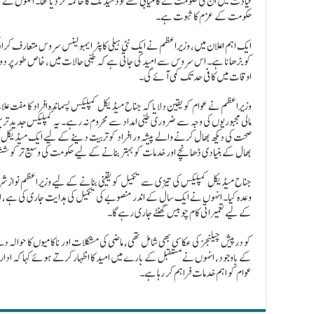
قیادت میں ان کی حکومت نے کامیابی سے لوڈشیڈنگ کا خاتمہ کر دیا تھا۔ انہوں نے 
حکومت کے عزم کا ثبوت ہے۔
ایک اہم اعلان میں، وزیراعظم نے ایک نئی ہیلی کاپٹر ایمبولینس سروس متعارف کرائ
کو بڑھانا ہے۔ اس سروس سے امید کی جاتی ہے کہ طبی حالات میں، خاص طور پر دور
اوقات میں کافی حد تک کمی آئے گی۔
وزیراعظم نے عوام کو یقین دلایا کہ جناح میڈیکل کمپلیکس پسماندہ افراد کا مفت علا
مالی مجبوریوں کی وجہ سے ضروری طبی امداد سے محروم نہ رہے۔ یہ کمپلیکس جدید تر
صحت کی دیکھ بھال کرنے والے پیشہ ور افراد کو تربیت دینے کے لیے ایک میڈیکل 
بھال کے بنیادی ڈھانچے اور خدمات کو بہتر بنانے کے لیے حکومت کی وسیع تر کو
جناح میڈیکل کمپلیکس کی تیزی سے تکمیل کو یقینی بنانے کے لیے وزیراعظم نواز
وعدہ کیا۔ انہوں نے ایک سال کے اندر منصوبے کی تکمیل کی ہدایت جاری کی ہے، ا
کے لیے تعمیراتی کام چوبیس گھنٹے جاری رہے گا۔
کے باوجود، انہوں نے مستقبل کے بارے میں امید کا اظہار کرتے ہوئے کہا کہ ادارہ
عوام کو اہم خدمات فراہم کر رہا ہے۔