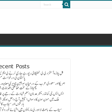
ecent Posts
گل پلازہ آتشزدگی کی تحقیقاتی رپورٹ جاری کرنے کی ایم کیو
پاکستان کی درخواست مس
امریکا اور سعودی عرب کے درمیان سویلین جوہری معاہدہ، 
پھیلاؤ کے سخت حفاظتی اقدامات ش
ایس ایس جی کمانڈر میجر عدنان اسلم شہادت کے رتبے پر ف
ملک میں مون سون کا دسواں اسپیل آج داخل ہوگا، ش
بارشوں اور سیلاب کا خ
سیلاب کے باعث لاہور کی مارکیٹوں میں اشیائے خور و نوش