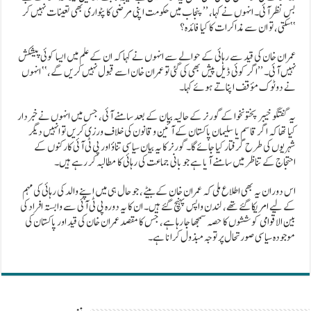
بس نظر آئی۔ انہوں نے کہا، ’’پنجاب میں حکومت اپنی مرضی کا پٹواری بھی تعینات نہیں کر
سکتی، تو ان سے مذاکرات کا کیا فائدہ؟‘‘
عمران خان کی قید سے رہائی کے حوالے سے انہوں نے کہا کہ ان کے علم میں ایسا کوئی پیشکش
نہیں آئی۔ ’’اگر کوئی ڈیل پیش بھی کی گئی تو عمران خان اسے قبول نہیں کریں گے،‘‘ انہوں
نے دوٹوک مؤقف اپناتے ہوئے کہا۔
یہ گفتگو خیبر پختونخوا کے گورنر کے حالیہ بیان کے بعد سامنے آئی، جس میں انہوں نے خبردار
کیا تھا کہ اگر قاسم یا سلیمان پاکستان کے آئین و قانون کی خلاف ورزی کریں تو انہیں دیگر
شہریوں کی طرح گرفتار کیا جائے گا۔ گورنر کا یہ بیان سیاسی تناؤ اور پی ٹی آئی کارکنوں کے
احتجاج کے تناظر میں سامنے آیا ہے جو بانی جماعت کی رہائی کا مطالبہ کر رہے ہیں۔
اس دوران یہ بھی اطلاع ملی کہ عمران خان کے بیٹے، جو حال ہی میں اپنے والد کی رہائی کی مہم
کے لیے امریکا گئے تھے، لندن واپس پہنچ گئے ہیں۔ ان کا یہ دورہ پی ٹی آئی سے وابستہ افراد کی
بین الاقوامی کوششوں کا حصہ سمجھا جا رہا ہے، جس کا مقصد عمران خان کی قید اور پاکستان کی
موجودہ سیاسی صورتحال پر توجہ مبذول کرانا ہے۔