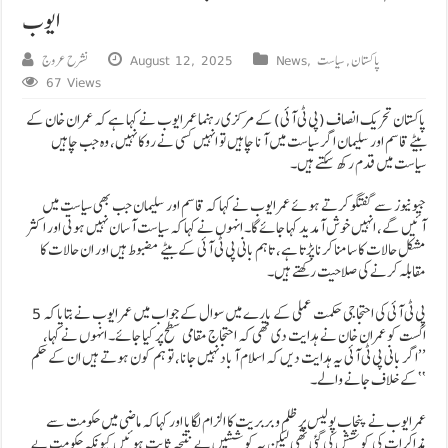
ایوب
پاکستان
,
سیاست
,
News
August 12, 2025
نشرح عروج
67 Views
پاکستان تحریک انصاف (پی ٹی آئی) کے مرکزی رہنما عمر ایوب نے کہا ہے کہ عمران خان کے
بیٹے قاسم اور سلیمان اگر سیاست میں آنا چاہیں تو انہیں کسی نے روکا نہیں، وہ جب چاہیں
سیاست میں قدم رکھ سکتے ہیں۔
جیونیوز سے گفتگو کرتے ہوئے عمر ایوب نے کہا کہ قاسم اور سلیمان جب بھی سیاست میں
آئیں گے، انہیں خوش آمدید کہا جائے گا۔ انہوں نے کہا کہ سیاست آسان نہیں ہوتی اور اکثر
مشکل حالات کا سامنا کرنا پڑتا ہے، تاہم بانی پی ٹی آئی کے بیٹے مضبوط ہیں اور ان حالات کا
مقابلہ کرنے کی صلاحیت رکھتے ہیں۔
پی ٹی آئی کی احتجاجی حکمت عملی کے بارے میں سوال کے جواب میں عمر ایوب نے بتایا کہ 5
اگست کو عمران خان نے ہدایت دی تھی کہ احتجاج مقامی سطح پر کیا جائے۔ انہوں نے کہا،
’’اگر بانی پی ٹی آئی یہ ہدایت دیں کہ اسلام آباد نہیں جانا، تو ہم کون ہوتے ہیں ان کے حکم
کے خلاف جانے والے۔‘‘
عمر ایوب نے پنجاب پولیس پر ظلم و بربریت کا الزام لگایا اور کہا کہ ماضی میں حکومت سے
مذاکرات کی کوشش کی گئی تھی لیکن یہ کوششیں بے نتیجہ ثابت ہوئیں کیونکہ حکومت بے