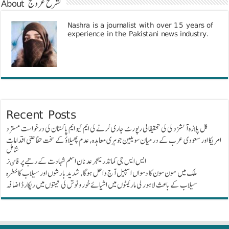
About نشرح عروج
Nashra is a journalist with over 15 years of
experience in the Pakistani news industry.
Recent Posts
گل پلازہ آتشزدگی کی تحقیقاتی رپورٹ جاری کرنے کی ایم کیو ایم پاکستان کی درخواست مسترد
امریکا اور سعودی عرب کے درمیان سویلین جوہری معاہدہ، عدم پھیلاؤ کے سخت حفاظتی اقدامات
شامل
ایس ایس جی کمانڈر میجر عدنان اسلم شہادت کے رتبے پر فاٸز
ملک میں مون سون کا دسواں اسپیل آج داخل ہوگا، شدید بارشوں اور سیلاب کا خطرہ
سیلاب کے باعث لاہور کی مارکیٹوں میں اشیائے خور و نوش کی قیمتوں میں ریکارڈ اضافہ