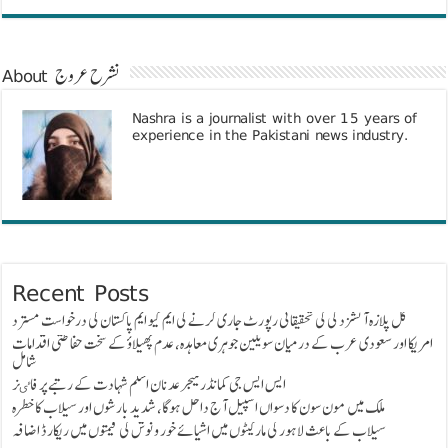
About نشرح عروج
Nashra is a journalist with over 15 years of
experience in the Pakistani news industry.
Recent Posts
گل پلازہ آتشزدگی کی تحقیقاتی رپورٹ جاری کرنے کی ایم کیو ایم پاکستان کی درخواست مسترد
امریکا اور سعودی عرب کے درمیان سویلین جوہری معاہدہ، عدم پھیلاؤ کے سخت حفاظتی اقدامات
شامل
ایس ایس جی کمانڈر میجر عدنان اسلم شہادت کے رتبے پر فاٸز
ملک میں مون سون کا دسواں اسپیل آج داخل ہوگا، شدید بارشوں اور سیلاب کا خطرہ
سیلاب کے باعث لاہور کی مارکیٹوں میں اشیائے خور و نوش کی قیمتوں میں ریکارڈ اضافہ