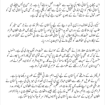
اس حملے پر پاکستانی حکام کی جانب سے سخت ردعمل سامنے آیا ہے۔ جرمن پولیس پہلے ہی
پاکستانی حکام کو اپنی ابتدائی تفتیش کے نتائج سے آگاہ کر چکی ہے۔ جرمنی میں پاکستانی کمیونٹی کو
صورتحال کے سامنے آنے کے بعد پرسکون رہنے کی تاکید کی گئی ہے۔
سیکیورٹی کی خلاف ورزی پر توجہ دینے کے لیے پاکستان کے دفتر خارجہ نے جرمن سفیر کو
طلب کیا۔ ملاقات کے دوران شدید احتجاج کیا گیا اور پاکستان نے حملے میں ملوث افغان افراد
کے خلاف سخت کارروائی کا مطالبہ کیا۔ پاکستانی حکومت نے سفارتی مشنوں کے تحفظ اور ان
کے اہلکاروں کی حفاظت کو یقینی بنانے کی اہمیت پر زور دیا۔
وزیر اطلاعات عطاء تارڑ نے بھی واقعے کے حوالے سے سخت وارننگ جاری کی ہے۔ انہوں
نے کہا کہ جو بھی پاکستانی اس حملے میں ملوث پایا گیا اس کے قومی شناختی کارڈ اور پاسپورٹ کو
منسوخ کرنے سمیت سنگین نتائج کا سامنا کرنا پڑے گا۔ یہ انتباہ افراد کو جوابدہ ٹھہرانے اور
امن و امان کو برقرار رکھنے کے حکومت کے عزم کی نشاندہی کرتا ہے۔
فرینکفرٹ کے واقعے کو پاکستان کے لیے ایک اہم سفارتی چیلنج کے طور پر دیکھا جا رہا ہے،
جس نے طویل عرصے سے افغان مہاجرین کی ایک بڑی تعداد کی میزبانی کی ہے۔ پاکستان نے
تاریخی طور پر اپنے ملک میں تنازعات اور ظلم و ستم سے بھاگنے والے افغانوں کو پناہ اور مدد
فراہم کی ہے۔ تاہم، حالیہ قونصل خانے پر حملے جیسے واقعات نے ان تعلقات پر دباؤ ڈالا اور
افغان شہریوں کے حوالے سے پاکستان کی پالیسیوں کا از سر نو جائزہ لیا جا سکتا ہے۔