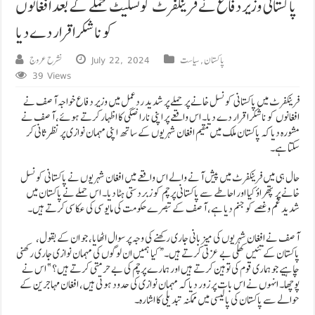
پاکستانی وزیر دفاع نے فرینکفرٹ کونسلیٹ حملے کے بعد افغانوں
کو ناشکرا قرار دے دیا
پاکستان
,
سیاست
July 22, 2024
نشرح عروج
39 Views
فرینکفرٹ میں پاکستانی کونسل خانے پر حملے پر شدید ردعمل میں وزیر دفاع خواجہ آصف نے
افغانوں کو ناشکرا قرار دے دیا۔ اس واقعے پر اپنی ناراضگی کا اظہار کرتے ہوئے، آصف نے
مشورہ دیا کہ پاکستان ملک میں مقیم افغان شہریوں کے ساتھ اپنی مہمان نوازی پر نظر ثانی کر
سکتا ہے۔
حال ہی میں فرینکفرٹ میں پیش آنے والے اس واقعے میں افغان شہریوں نے پاکستانی کونسل
خانے پر پتھراؤ کیا اور احاطے سے پاکستانی پرچم کو زبردستی ہٹا دیا۔ اس حملے نے پاکستان میں
شدید غم و غصے کو جنم دیا ہے، آصف کے تبصرے حکومت کی مایوسی کی عکاسی کرتے ہیں۔
آصف نے افغان شہریوں کی میزبانی جاری رکھنے کی وجہ پر سوال اٹھایا، جو ان کے بقول،
پاکستان کے تئیں کھلی بے عزتی کرتے ہیں۔ “کیا ہمیں ان لوگوں کی مہمان نوازی جاری رکھنی
چاہیے جو ہماری قوم کی توہین کرتے ہیں اور ہمارے پرچم کی بے حرمتی کرتے ہیں؟” اس نے
پوچھا۔ انہوں نے اس بات پر زور دیا کہ مہمان نوازی کی حدود ہوتی ہیں، افغان مہاجرین کے
حوالے سے پاکستان کی پالیسی میں ممکنہ تبدیلی کا اشارہ۔