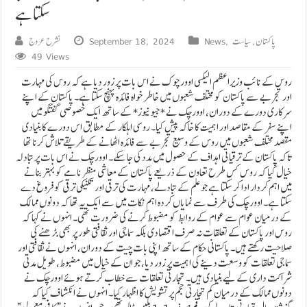
سکتا ہے
پاکستان
,
سیاست
,
News
September 18, 2024
نشرح عروج
49 Views
روس کے نائب وزیراعظم الیکسی اوورچوک نے اس بات پر زور دیا ہے کہ روس کی مہارت
اور تجربے سے پاکستان کو مختلف شعبوں میں خاطر خواہ فائدہ پہنچ سکتا ہے۔ پاکستان کے اپنے
سرکاری دورے کے دوران، اوورچک نے *جیو نیوز* کے ساتھ ایک خصوصی گفتگو میں
اپنے سفر کے مقاصد اور اہمیت کا خاکہ پیش کیا۔ روسی اہلکار کے مطابق اس دورے کا بنیادی
مقصد مختلف شعبوں میں روس کے وسیع تجربے سے فائدہ اٹھانے کے طریقے تلاش کرنا تھا
تاکہ پاکستان کے ترقیاتی اہداف کے حصول میں مدد کی جا سکے۔ اوورچک نے اس بات پر تبادلہ
خیال کیا کہ روس کس طرح تعاون کے ذریعے پاکستان کے معاشی منظر نامے کو بہتر بنانے
میں اہم کردار ادا کر سکتا ہے جو علم کے تبادلے، مہارت کی ترقی اور تکنیکی ترقی کو فروغ دے
سکتا ہے۔ اوورچک کی طرف سے نمایاں کردہ اہم نکات میں سے ایک یہ تھا کہ دونوں ممالک
کے درمیان عوام سے عوام کے روابط کو مضبوط کرنے کی ضرورت تھی۔ انہوں نے کہا کہ
روس اور پاکستان کے تعلقات نہ صرف اقتصادی بلکہ سماجی اور ثقافتی طور پر بھی بڑھنے کی
صلاحیت رکھتے ہیں۔ پاکستانی حکام کے ساتھ اپنی بات چیت کے دوران، انہوں نے ثقافتی اور
سماجی تعلقات کو وسعت دینے کی اہمیت پر زور دیا، جو ان کے خیال میں مضبوط، طویل مدتی
شراکت داری کے لیے بنیادی ہیں۔ تجارتی تعلقات سے خطاب کرتے ہوئے اوورچک نے
دونوں ممالک کے درمیان کم تجارتی حجم پر تشویش کا اظہار کیا۔ انہوں نے انکشاف کیا کہ