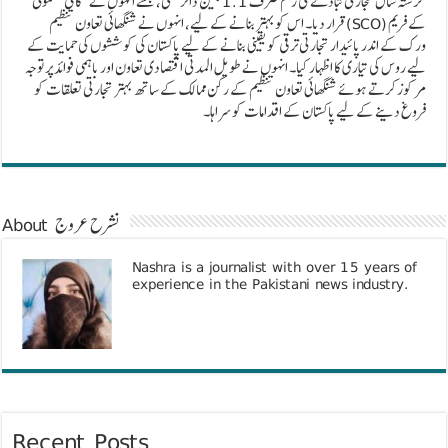
گزشتہ سال تجارتی تبادلے کی رقم صرف 1.1 بلین ڈالر تھی، جسے انہوں نے “کافی معمولی”
قرار دیا۔ اس کو بہتر بنانے کے لیے، انہوں نے شنگھائی تعاون تنظیم (SCO) کے فریم
ورک کے اندر پائیدار تجارتی ترقی کو یقینی بنانے کے لیے پاکستان کی کوششوں کی حمایت کے
لیے روس کی تیاری کا اظہار کیا۔ انہوں نے طویل المدتی اقتصادی تعاون اور باہمی فوائد پر توجہ
مرکوز کرتے ہوئے شنگھائی تعاون تنظیم کے رکن ممالک کے ساتھ بہتر تجارتی تعلقات کو
فروغ دینے کے لیے پاکستان کے اقدامات کو سراہا۔
About نشرح عروج
Nashra is a journalist with over 15 years of
experience in the Pakistani news industry.
Recent Posts