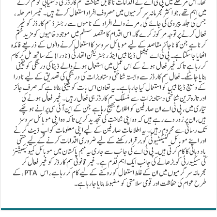
تھا۔ اس مرحلے میں پی ٹی اے کے اقدامات ناقابل شناخت سم کارڈز کی دستیابی کو کم کرنے
میں اہم تھے، جو اکثر مجرمانہ سرگرمیوں میں مصروف افراد استعمال کرتے ہیں۔ تیسرا مرحلہ،
جس کی جلد پیروی کی جائے گی، مرنے والے افراد کے ناموں سے رجسٹرڈ سم کارڈز کو غیر
فعال کرنے پر توجہ مرکوز کرے گا۔ اس اقدام کا مقصد سسٹم میں موجود خامیوں کو مزید ختم
کرنا ہے جن کا ناجائز مقاصد کے لیے موبائل سروسز کا استعمال کرنے والوں کے ذریعے فائدہ
اٹھایا جا سکتا ہے۔ پی ٹی اے نیشنل ڈیٹا بیس اینڈ رجسٹریشن اتھارٹی (نادرا) کے ساتھ مل کر کام
کر رہا ہے تاکہ غیر فعال ہونے کے اس عمل میں استعمال ہونے والے ڈیٹا کی درستگی کو یقینی
بنایا جا سکے۔ فعال سم کارڈز سے وابستہ شناختی دستاویزات کی درستگی کی تصدیق کے لیے نادرا
کے وسیع ڈیٹا بیس کو استعمال کیا جا رہا ہے۔ یہ تعاون اس بات کو یقینی بناتا ہے کہ صرف جائز
اور تازہ ترین شناختی دستاویزات سے منسلک سم کارڈز ہی فعال رہیں۔ غیر فعال ہونے کی
تیاری میں، پی ٹی اے ان صارفین کو اطلاع بھیج رہا ہے جن کے این آئی سی پرانے ہو چکے
ہیں، ان پر زور دے رہے ہیں کہ وہ اپنی شناخت کی تجدید کریں تاکہ وہ اپنی موبائل سروسز
تک رسائی سے محروم رہیں۔ یہ اطلاعات صارفین کے لیے اپنی معلومات کو اپ ڈیٹ کرنے
اور اپنے موبائل کنیکٹیوٹی کو برقرار رکھنے کے لیے ضروری اقدامات کرنے کے لیے حتمی
یاد دہانی کا کام کرتی ہیں۔ پی ٹی اے کی جانب سے جاری یہ مہم پاکستان میں موبائل کمیونیکیشنز
کی سیکیورٹی کو بڑھانے کی جانب ایک اہم قدم ہے۔ غیر قانونی سم کارڈز کو غیر فعال کر
کے، PTA مجرمانہ سرگرمیوں میں ان کے غلط استعمال کو روکنے کے لیے کام کر رہا ہے، اس
طرح عوام کی حفاظت اور قومی سلامتی کو مضبوط بنایا جا رہا ہے۔