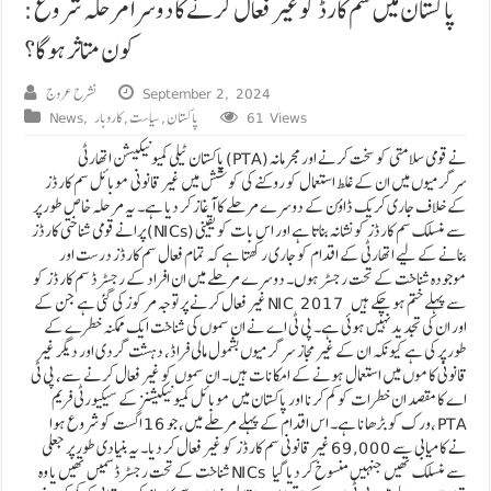
پاکستان میں سم کارڈ کو غیر فعال کرنے کا دوسرا مرحلہ شروع:
کون متاثر ہوگا؟
September 2, 2024
نشرح عروج
61 Views
پاکستان
,
سیاست
,
کاروبار
,
News
پاکستان ٹیلی کمیونیکیشن اتھارٹی (PTA) نے قومی سلامتی کو سخت کرنے اور مجرمانہ
سرگرمیوں میں ان کے غلط استعمال کو روکنے کی کوشش میں غیر قانونی موبائل سم کارڈز
کے خلاف جاری کریک ڈاؤن کے دوسرے مرحلے کا آغاز کر دیا ہے۔ یہ مرحلہ خاص طور پر
پرانے قومی شناختی کارڈز (NICs) سے منسلک سم کارڈز کو نشانہ بناتا ہے اور اس بات کو یقینی
بنانے کے لیے اتھارٹی کے اقدام کو جاری رکھتا ہے کہ تمام فعال سم کارڈز درست اور
موجودہ شناخت کے تحت رجسٹر ہوں۔ دوسرے مرحلے میں ان افراد کے رجسٹرڈ سم کارڈز کو
غیر فعال کرنے پر توجہ مرکوز کی گئی ہے جن کے NIC 2017 سے پہلے ختم ہو چکے ہیں
اور ان کی تجدید نہیں ہوئی ہے۔ پی ٹی اے نے ان سموں کی شناخت ایک ممکنہ خطرے کے
طور پر کی ہے کیونکہ ان کے غیر مجاز سرگرمیوں بشمول مالی فراڈ، دہشت گردی اور دیگر غیر
قانونی کاموں میں استعمال ہونے کے امکانات ہیں۔ ان سموں کو غیر فعال کرنے سے، پی ٹی
اے کا مقصد ان خطرات کو کم کرنا اور پاکستان میں موبائل کمیونیکیشنز کے سیکیورٹی فریم
ورک کو بڑھانا ہے۔ اس اقدام کے پہلے مرحلے میں، جو 16 اگست کو شروع ہوا، PTA
نے کامیابی سے 69,000 غیر قانونی سم کارڈز کو غیر فعال کر دیا۔ یہ بنیادی طور پر جعلی
شناخت کے تحت رجسٹرڈ سمیں تھیں یا وہ NICs سے منسلک تھیں جنہیں منسوخ کر دیا گیا