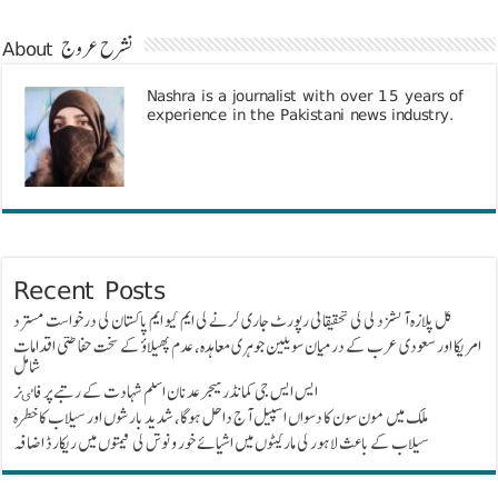
About نشرح عروج
Nashra is a journalist with over 15 years of
experience in the Pakistani news industry.
Recent Posts
گل پلازہ آتشزدگی کی تحقیقاتی رپورٹ جاری کرنے کی ایم کیو ایم پاکستان کی درخواست مسترد
امریکا اور سعودی عرب کے درمیان سویلین جوہری معاہدہ، عدم پھیلاؤ کے سخت حفاظتی اقدامات
شامل
ایس ایس جی کمانڈر میجر عدنان اسلم شہادت کے رتبے پر فاٸز
ملک میں مون سون کا دسواں اسپیل آج داخل ہوگا، شدید بارشوں اور سیلاب کا خطرہ
سیلاب کے باعث لاہور کی مارکیٹوں میں اشیائے خور و نوش کی قیمتوں میں ریکارڈ اضافہ