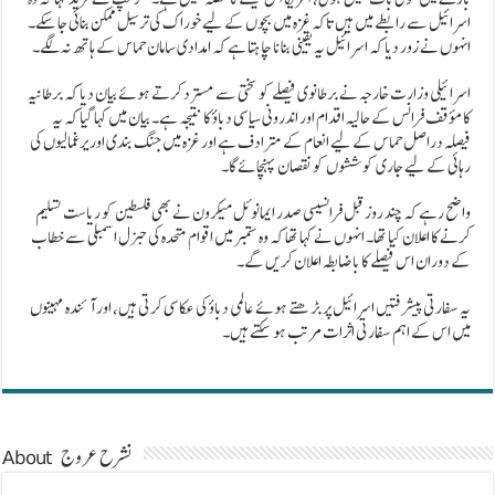
اسرائیل سے رابطے میں ہیں تاکہ غزہ میں بچوں کے لیے خوراک کی ترسیل ممکن بنائی جا سکے۔
انہوں نے زور دیا کہ اسرائیل یہ یقینی بنانا چاہتا ہے کہ امدادی سامان حماس کے ہاتھ نہ لگے۔
اسرائیلی وزارت خارجہ نے برطانوی فیصلے کو سختی سے مسترد کرتے ہوئے بیان دیا کہ برطانیہ
کا مؤقف فرانس کے حالیہ اقدام اور اندرونی سیاسی دباؤ کا نتیجہ ہے۔ بیان میں کہا گیا کہ یہ
فیصلہ دراصل حماس کے لیے انعام کے مترادف ہے اور غزہ میں جنگ بندی اور یرغمالیوں کی
رہائی کے لیے جاری کوششوں کو نقصان پہنچائے گا۔
واضح رہے کہ چند روز قبل فرانسیسی صدر ایمانوئل میکرون نے بھی فلسطین کو ریاست تسلیم
کرنے کا اعلان کیا تھا۔ انہوں نے کہا تھا کہ وہ ستمبر میں اقوام متحدہ کی جنرل اسمبلی سے خطاب
کے دوران اس فیصلے کا باضابطہ اعلان کریں گے۔
یہ سفارتی پیشرفتیں اسرائیل پر بڑھتے ہوئے عالمی دباؤ کی عکاسی کرتی ہیں، اور آئندہ مہینوں
میں اس کے اہم سفارتی اثرات مرتب ہو سکتے ہیں۔
About نشرح عروج