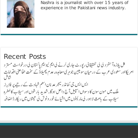
Nashra is a journalist with over 15 years of
experience in the Pakistani news industry.
Recent Posts
گل پلازہ آتشزدگی کی تحقیقاتی رپورٹ جاری کرنے کی ایم کیو ایم پاکستان کی درخواست مسترد
امریکا اور سعودی عرب کے درمیان سویلین جوہری معاہدہ، عدم پھیلاؤ کے سخت حفاظتی اقدامات
شامل
ایس ایس جی کمانڈر میجر عدنان اسلم شہادت کے رتبے پر فاٸز
ملک میں مون سون کا دسواں اسپیل آج داخل ہوگا، شدید بارشوں اور سیلاب کا خطرہ
سیلاب کے باعث لاہور کی مارکیٹوں میں اشیائے خور و نوش کی قیمتوں میں ریکارڈ اضافہ