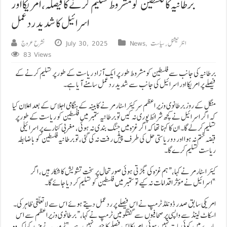
برطانیہ کا فلسطین کو مشروط تسلیم کرنے کا فیصلہ، امریکا اور
اسرائیل کا شدید ردعمل
انٹرنیشنل
,
سیاست
,
News
July 30, 2025
نشرح عروج
83 Views
برطانیہ کی جانب سے فلسطین کو مشروط طور پر ایک آزاد ریاست کے طور پر تسلیم کرنے کے
فیصلے پر امریکا اور اسرائیل کی جانب سے شدید ردعمل سامنے آیا ہے۔
منگل کے روز برطانوی وزیر اعظم سر کیئر اسٹارمر نے کابینہ کے ہنگامی اجلاس کے بعد اعلان کیا
کہ اگر اسرائیل نے کچھ شرائط پوری نہ کیں تو برطانیہ ستمبر میں فلسطین کو ریاست کے طور پر
تسلیم کر لے گا۔ ان کا کہنا تھا کہ اگر غزہ میں جنگ بندی نہ ہوئی، مغربی کنارے پر اسرائیلی
قبضہ ختم نہ ہوا اور دو ریاستی حل کی طرف پیش رفت نہ کی گئی، تو برطانیہ فلسطین کو باضابطہ
ریاست تسلیم کرے گا۔
کیئر اسٹارمر نے کہا، “ہم غزہ کی بگڑتی ہوئی صورتحال پر سخت تشویش کا شکار ہیں، اگر
اسرائیل نے مؤثر اقدامات نہ کیے تو ستمبر میں فلسطین کو تسلیم کر دیا جائے گا۔”
امریکی سابق صدر ڈونلڈ ٹرمپ نے اس فیصلے پر ردعمل دیتے ہوئے اس سے لاتعلقی ظاہر کی۔
اسکاٹ لینڈ سے واپسی پر صحافیوں سے گفتگو میں ٹرمپ نے کہا، “برطانوی وزیراعظم سے اس
بارے میں کوئی بات نہیں ہوئی، امریکا اس فیصلے کا حصہ نہیں ہے۔” ٹرمپ نے مزید کہا کہ وہ