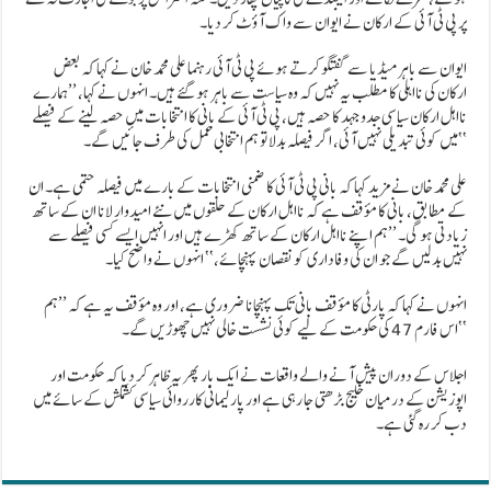
پر پی ٹی آئی کے ارکان نے ایوان سے واک آؤٹ کر دیا۔
ایوان سے باہر میڈیا سے گفتگو کرتے ہوئے پی ٹی آئی رہنما علی محمد خان نے کہا کہ بعض
ارکان کی نااہلی کا مطلب یہ نہیں کہ وہ سیاست سے باہر ہو گئے ہیں۔ انہوں نے کہا، ’’ہمارے
نااہل ارکان سیاسی جدوجہد کا حصہ ہیں، پی ٹی آئی کے بانی کا انتخابات میں حصہ لینے کے فیصلے
میں کوئی تبدیلی نہیں آئی، اگر فیصلہ بدلا تو ہم انتخابی عمل کی طرف جائیں گے۔‘‘
علی محمد خان نے مزید کہا کہ بانی پی ٹی آئی کا ضمنی انتخابات کے بارے میں فیصلہ حتمی ہے۔ ان
کے مطابق، بانی کا مؤقف ہے کہ نااہل ارکان کے حلقوں میں نئے امیدوار لانا ان کے ساتھ
زیادتی ہو گی۔ ’’ہم اپنے نااہل ارکان کے ساتھ کھڑے ہیں اور انہیں ایسے کسی فیصلے سے
نہیں بدلیں گے جو ان کی وفاداری کو نقصان پہنچائے،‘‘ انہوں نے واضح کیا۔
انہوں نے کہا کہ پارٹی کا مؤقف بانی تک پہنچانا ضروری ہے، اور وہ مؤقف یہ ہے کہ ’’ہم
اس فارم 47 کی حکومت کے لیے کوئی نشست خالی نہیں چھوڑیں گے۔‘‘
اجلاس کے دوران پیش آنے والے واقعات نے ایک بار پھر یہ ظاہر کر دیا کہ حکومت اور
اپوزیشن کے درمیان خلیج بڑھتی جا رہی ہے اور پارلیمانی کارروائی سیاسی کشمکش کے سائے میں
دب کر رہ گئی ہے۔