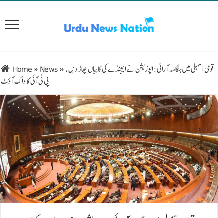
قومی اسمبلی میں ہنگامہ آرائی: اپوزیشن نے ایجنڈے کی کاپیاں پھاڑ دیں،
»
News
»
Home
پی ٹی آئی کا واک آؤٹ