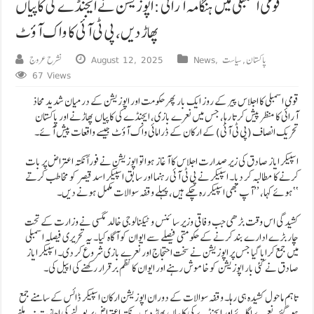
قومی اسمبلی میں ہنگامہ آرائی: اپوزیشن نے ایجنڈے کی کاپیاں
پھاڑ دیں، پی ٹی آئی کا واک آؤٹ
پاکستان
,
سیاست
,
News
August 12, 2025
نشرح عروج
67 Views
قومی اسمبلی کا اجلاس پیر کے روز ایک بار پھر حکومت اور اپوزیشن کے درمیان شدید محاذ
آرائی کا منظر پیش کرتا رہا، جس میں نعرے بازی، ایجنڈے کی کاپیاں پھاڑنے اور پاکستان
تحریک انصاف (پی ٹی آئی) کے ارکان کے ڈرامائی واک آؤٹ جیسے واقعات پیش آئے۔
اسپیکر ایاز صادق کی زیر صدارت اجلاس کا آغاز ہوا تو اپوزیشن نے فوراً نکتہ اعتراض پر بات
کرنے کا مطالبہ کر دیا۔ اسپیکر نے پی ٹی آئی رہنما اور سابق اسپیکر اسد قیصر کو مخاطب کرتے
ہوئے کہا، ’’آپ بھی اسپیکر رہ چکے ہیں، پہلے وقفہ سوالات مکمل ہونے دیں۔‘‘
کشیدگی اس وقت بڑھی جب وفاقی وزیر سائنس و ٹیکنالوجی خالد مگسی نے وزارت کے تحت
چار بڑے ادارے بند کرنے کے حکومتی فیصلے سے ایوان کو آگاہ کیا۔ یہ تحریری فیصلہ اسمبلی
میں جمع کرایا گیا جس پر اپوزیشن نے سخت احتجاج اور نعرے بازی شروع کر دی۔ اسپیکر ایاز
صادق نے کئی بار اپوزیشن کو خاموش رہنے اور ایوان کا نظم برقرار رکھنے کی اپیل کی۔
تاہم ماحول کشیدہ ہی رہا۔ وقفہ سوالات کے دوران اپوزیشن ارکان اسپیکر ڈائس کے سامنے جمع
ہو گئے، نعرے لگائے اور ایجنڈے کی کاپیاں پھاڑ دیں۔ نکتہ اعتراض پر بولنے کی اجازت نہ ملنے