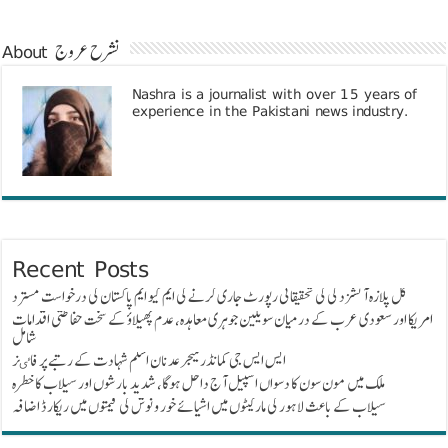
About نشرح عروج
Nashra is a journalist with over 15 years of
experience in the Pakistani news industry.
Recent Posts
گل پلازہ آتشزدگی کی تحقیقاتی رپورٹ جاری کرنے کی ایم کیو ایم پاکستان کی درخواست مسترد
امریکا اور سعودی عرب کے درمیان سویلین جوہری معاہدہ، عدم پھیلاؤ کے سخت حفاظتی اقدامات
شامل
ایس ایس جی کمانڈر میجر عدنان اسلم شہادت کے رتبے پر فاٸز
ملک میں مون سون کا دسواں اسپیل آج داخل ہوگا، شدید بارشوں اور سیلاب کا خطرہ
سیلاب کے باعث لاہور کی مارکیٹوں میں اشیائے خور و نوش کی قیمتوں میں ریکارڈ اضافہ