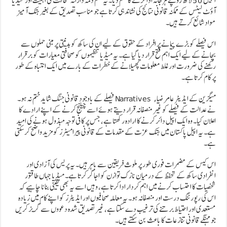
انہیں 50 لاکھ روپے ہرجانہ ادا کرنے کا حکم دیا۔ یہ حکم ذمہ دارانہ صحافت کی اہمیت اور میڈیا
آؤٹ لیٹس کے ممکنہ قانونی نتائج کی نشاندہی کرتا ہے جو مناسب تصدیق کے بغیر ہتک آمیز
مواد شائع کرتے ہیں۔
اس فیصلے کو بڑے پیمانے پر افراد کے حقوق کے لیے ان کی ساکھ کو بدنیتی پر مبنی حملوں سے
بچانے کے لیے ایک اہم فتح قرار دیا گیا ہے۔ یہ میڈیا تنظیموں کو صحافتی معیارات کو برقرار
رکھنے کی ضرورت اور غلط معلومات پھیلانے کے خطرات کے بارے میں ایک انتباہ کے طور
پر کام کرتا ہے۔
فیصلے کے باوجود قانونی جنگ شاید ختم نہ ہو۔ Narratives میگزین کے ایڈیٹر عامر ضیاء
نے عدالت کے فیصلے کو غیر منصفانہ قرار دیتے ہوئے اسے چیلنج کرنے کے اپنے ارادے کا
اعلان کیا۔ وہ ایک اپیل دائر کرنے کا ارادہ رکھتا ہے، جس پر کافی توجہ مبذول ہونے کی امید
ہے۔ یہ اپیل پاکستان میں ہتک عزت کے مقدمات کے قانونی پیرامیٹرز کو مزید واضح کر سکتی
ہے۔
اس کیس کے مضمرات فوری طور پر ملوث فریقین سے باہر ہیں۔ یہ پریس کی آزادی اور
انفرادی ساکھ کے تحفظ کے درمیان نازک توازن کو اجاگر کرتا ہے۔ میڈیا جہاں طاقتور
شخصیات کا احتساب کرنے میں اہم کردار ادا کرتا ہے، وہیں اسے یہ بھی یقینی بنانا چاہیے کہ
اس کی رپورٹنگ درست اور منصفانہ ہو۔ یہ معاملہ صحافیوں اور ایڈیٹرز کو اپنے کام میں زیادہ
مستعدی اور احتیاط برتنے کی ترغیب دے سکتا ہے، غیر تصدیق شدہ دعووں سے گریز کریں
جو مہنگے قانونی تنازعات کا باعث بن سکتے ہیں۔