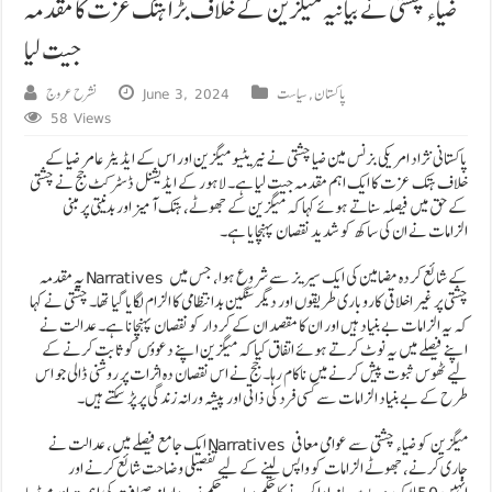
ضیاء چشتی نے بیانیہ میگزین کے خلاف بڑا ہتک عزت کا مقدمہ
جیت لیا
پاکستان
,
سیاست
June 3, 2024
نشرح عروج
58 Views
پاکستانی نژاد امریکی بزنس مین ضیا چشتی نے نیریٹیو میگزین اور اس کے ایڈیٹر عامر ضیا کے
خلاف ہتک عزت کا ایک اہم مقدمہ جیت لیا ہے۔ لاہور کے ایڈیشنل ڈسٹرکٹ جج نے چشتی
کے حق میں فیصلہ سناتے ہوئے کہا کہ میگزین کے جھوٹے، ہتک آمیز اور بدنیتی پر مبنی
الزامات نے ان کی ساکھ کو شدید نقصان پہنچایا ہے۔
یہ مقدمہ Narratives کے شائع کردہ مضامین کی ایک سیریز سے شروع ہوا، جس میں
چشتی پر غیر اخلاقی کاروباری طریقوں اور دیگر سنگین بدانتظامی کا الزام لگایا گیا تھا۔ چشتی نے کہا
کہ یہ الزامات بے بنیاد ہیں اور ان کا مقصد ان کے کردار کو نقصان پہنچانا ہے۔ عدالت نے
اپنے فیصلے میں یہ نوٹ کرتے ہوئے اتفاق کیا کہ میگزین اپنے دعوؤں کو ثابت کرنے کے
لیے ٹھوس ثبوت پیش کرنے میں ناکام رہا۔ جج نے اس نقصان دہ اثرات پر روشنی ڈالی جو اس
طرح کے بے بنیاد الزامات سے کسی فرد کی ذاتی اور پیشہ ورانہ زندگی پر پڑ سکتے ہیں۔
ایک جامع فیصلے میں، عدالت نے Narratives میگزین کو ضیاء چشتی سے عوامی معافی
جاری کرنے، جھوٹے الزامات کو واپس لینے کے لیے تفصیلی وضاحت شائع کرنے اور