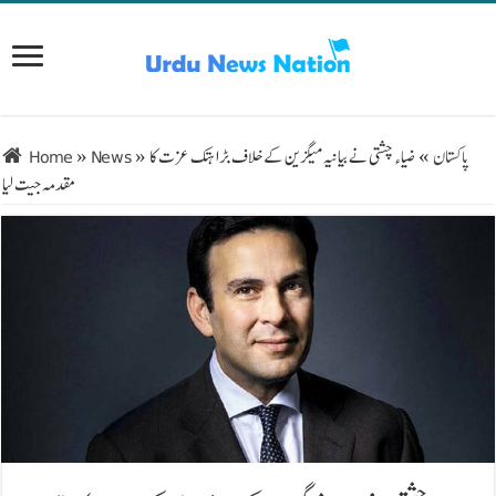
پاکستان
»
ضیاء چشتی نے بیانیہ میگزین کے خلاف بڑا ہتک عزت کا
»
News
»
Home
مقدمہ جیت لیا