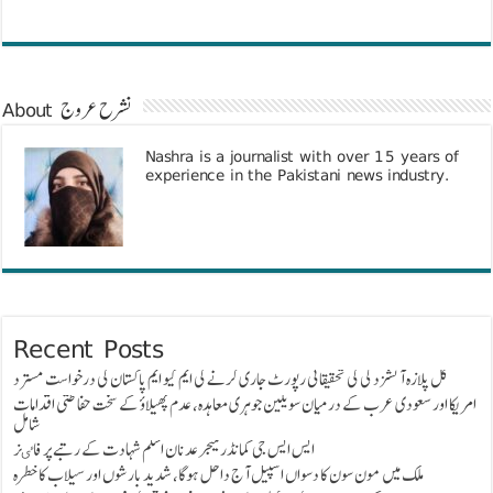
About نشرح عروج
Nashra is a journalist with over 15 years of
experience in the Pakistani news industry.
Recent Posts
گل پلازہ آتشزدگی کی تحقیقاتی رپورٹ جاری کرنے کی ایم کیو ایم پاکستان کی درخواست مسترد
امریکا اور سعودی عرب کے درمیان سویلین جوہری معاہدہ، عدم پھیلاؤ کے سخت حفاظتی اقدامات
شامل
ایس ایس جی کمانڈر میجر عدنان اسلم شہادت کے رتبے پر فاٸز
ملک میں مون سون کا دسواں اسپیل آج داخل ہوگا، شدید بارشوں اور سیلاب کا خطرہ