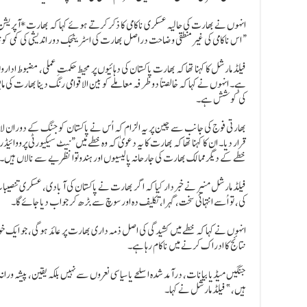
انہوں نے بھارت کی حالیہ عسکری ناکامی کا ذکر کرتے ہوئے کہا کہ بھارت *آپریشن
“اس ناکامی کی غیر منطقی وضاحت دراصل بھارت کی اسٹریٹجک دور اندیشی کی کمی کو 
فیلڈ مارشل کا کہنا تھا کہ بھارت پاکستان کی دہائیوں پر محیط حکمتِ عملی، مضبوط ادا
ہے۔ انہوں نے کہا کہ خالصتاً دو طرفہ معاملے کو بین الاقوامی رنگ دینا بھارت کی 
کی کوشش ہے۔
بھارتی فوج کی جانب سے چین پر یہ الزام کہ اُس نے پاکستان کو جنگ کے دوران لائی
قرار دیا۔ ان کا کہنا تھا کہ بھارت کا یہ دعویٰ کہ وہ خطے میں “نیٹ سیکیورٹی پروو
خطے کے دیگر ممالک بھارت کی جارحانہ پالیسیوں اور ہندوتوا نظریے سے نالاں ہیں۔
فیلڈ مارشل منیر نے خبردار کیا کہ اگر بھارت نے پاکستان کی آبادی، عسکری تنصیبا
کی، تو اُسے انتہائی سخت، گہرا، تکلیف دہ اور سوچ سے بڑھ کر جواب دیا جائے گا۔
انہوں نے کہا کہ خطے میں کشیدگی کی اصل ذمہ داری بھارت پر عائد ہوگی، جو ایک خ
نتائج کا ادراک کرنے میں ناکام رہا ہے۔
ہیں،” فیلڈ مارشل نے کہا۔