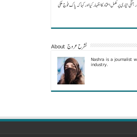
ی تیاری پر مکمل اعتماد کا اظہار کیا اور کہا کہ پاک فوج ملکی
About نشرح عروج
Nashra is a journalist 
industry.