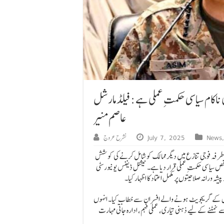
 ناکام سیاسی حکمتِ عملی ہے: فیلڈ مارشل
عاصم منیر
News
July 7, 2025
نشرح عروج
رفہ فوجی تنازع میں دیگر ممالک کو شامل کرنے کی کوشش
تِ عملی قرار دیا ہے۔ نیشنل ڈیفنس یونیورسٹی (NDU) اسلام آباد میں خطاب کرتے ہوئے انہوں نے بھارت
یشہ ورانہ صلاحیتوں پر مکمل اعتماد کا اظہار کیا۔
کورس کے گریجویٹ ہونے والے افسران سے خطاب کیا۔ انہوں
 نمٹنے کے لیے ذہنی تیاری، عملی فہم، ادارہ جاتی مہارت