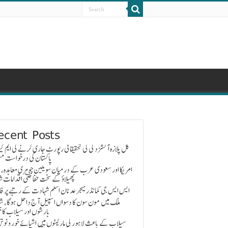
ecent Posts
گل پلازہ آتشزدگی کی تحقیقاتی رپورٹ جاری کرنے کی ایم کیو
پاکستان کی درخواست مس
امریکا اور سعودی عرب کے درمیان سویلین جوہری معاہدہ، 
پھیلاؤ کے سخت حفاظتی اقدامات ش
ایس ایس جی کمانڈر میجر عدنان اسلم شہادت کے رتبے پر ف
ملک میں مون سون کا دسواں اسپیل آج داخل ہوگا، ش
بارشوں اور سیلاب کا خ
سیلاب کے باعث لاہور کی مارکیٹوں میں اشیائے خور و نوش