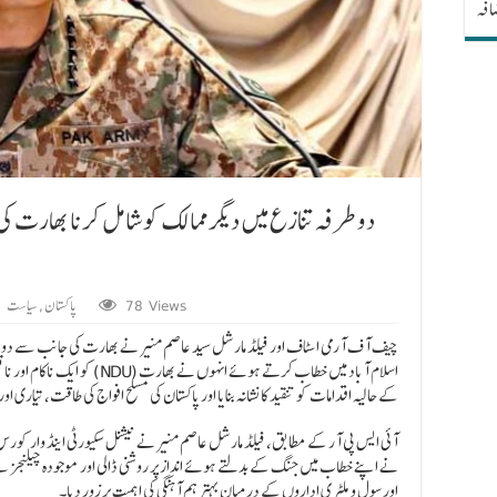
ضافہ
دو طرفہ تنازع میں دیگر ممالک کو شامل کرنا بھارت کی
78 Views
پاکستان
,
سیاست
,
چیف آف آرمی اسٹاف اور فیلڈ مارشل سید عاصم منیر نے بھارت کی جانب سے دو ط
کو ایک ناکام اور ناقص سیاسی حکم
کے حالیہ اقدامات کو تنقید کا نشانہ بنایا اور پاکستان کی مسلح افواج کی طاقت، تیاری اور پ
آئی ایس پی آر کے مطابق، فیلڈ مارشل عاصم منیر نے نیشنل سکیورٹی اینڈ وار 
نے اپنے خطاب میں جنگ کے بدلتے ہوئے انداز پر روشنی ڈالی اور موجودہ چیلنجز سے
اور سول و ملٹری اداروں کے درمیان بہتر ہم آہنگی کی اہمیت پر زور دیا۔