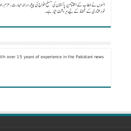
انہوں نے خطاب کے اختتام پر پاکستان کی مسلح افواج کی پیشہ ورانہ مہارت، عزم، اور جنگ
خودمختاری کے تحفظ کے لیے ہر وقت تیار ہے۔
with over 15 years of experience in the Pakistani news