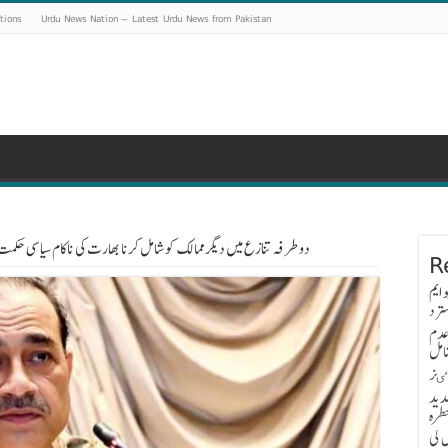
tions
Urdu News Nation – Latest Urdu News from Pakistan
دو طرفہ تنازع میں دیگر ممالک کو شامل کرنا بھارت کی ناکام سیاسی حکمت
R
 ایم
ترد
عدم
امل
اٸز
دید
طرہ
 کی