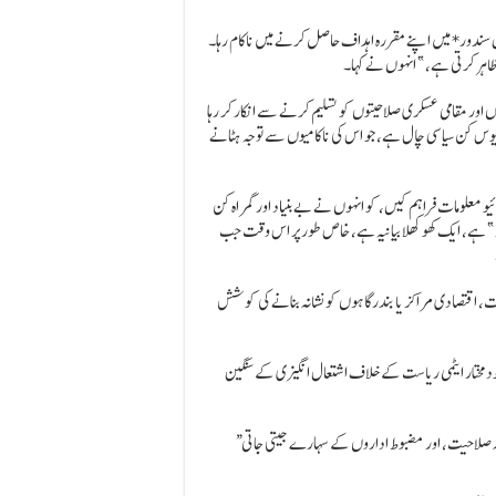
 سندور* میں اپنے مقررہ اہداف حاصل کرنے میں ناکام رہا۔
ظاہر کرتی ہے،” انہوں نے کہا۔
روں اور مقامی عسکری صلاحیتوں کو تسلیم کرنے سے انکار کر رہا
مایوس کن سیاسی چال ہے، جو اس کی ناکامیوں سے توجہ ہٹانے
و معلومات فراہم کیں، کو انہوں نے بے بنیاد اور گمراہ کن
ائیڈر” ہے، ایک کھوکھلا بیانیہ ہے، خاص طور پر اس وقت جب
ت، اقتصادی مراکز یا بندرگاہوں کو نشانہ بنانے کی کوشش
ودمختار ایٹمی ریاست کے خلاف اشتعال انگیزی کے سنگین
“جنگیں میڈیا بیانات، درآمد شدہ اسلحے یا سیاسی نعروں سے نہیں بلکہ یقین، پیشہ ورانہ صلاحیت، اور مضبوط اداروں کے سہارے جیتی جاتی