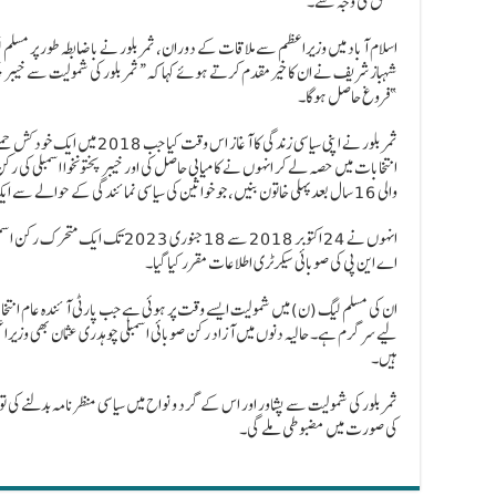
تعلق کی وجہ سے۔
اسلام آباد میں وزیراعظم سے ملاقات کے دوران، ثمر بلور نے باضابطہ طور پر مسلم 
شہباز شریف نے ان کا خیرمقدم کرتے ہوئے کہا کہ “ثمر بلور کی شمولیت سے خیبر پخت
فروغ حاصل ہوگا۔”
ثمر بلور نے اپنی سیاسی زندگی کا آ
انتخابات میں حصہ لے کر انہوں نے کامیابی حاصل کی اور خیبر پختونخوا اسمبلی کی ر
والی 16 سال بعد پہلی خاتون بنیں، جو خواتین کی سیاسی نمائندگی کے حوالے سے ایک اہم سنگ میل تھا۔
اے این پی کی صوبائی سیکرٹری اطلاعات مقرر کیا گیا۔
ان کی مسلم لیگ (ن) میں شمولیت ایسے وقت پر ہوئی ہے جب پارٹی آئندہ عام انتخابا
لیے سرگرم ہے۔ حالیہ دنوں میں آزاد رکن صوبائی اسمبلی چوہدری عثمان بھی وزیر
ہیں۔
ثمر بلور کی شمولیت سے پشاور اور اس کے گرد و نواح میں سیاسی منظرنامہ بدلنے کی تو
کی صورت میں مضبوطی ملے گی۔