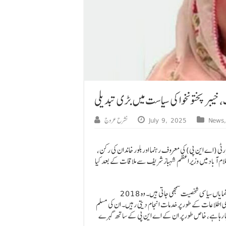
 خیبر پختونخوا کی سیاست میں بڑی تبدیلی
News
July 9, 2025
نشرح عروج
رٹی (اے این پی) کی معروف رہنما اور بلور خاندان کی رکن،
اسلام آباد میں وزیراعظم شہباز شریف سے ملاقات کے بعد کیا
ثمر بلور، شہید رہنما ہارون بشیر بلور کی بیوہ ہیں اور طویل عرصے سے صوبے کی ایک نمایاں سیاسی شخصیت سمجھی جاتی ہیں۔ وہ 2018
یکرٹری اطلاعات کے طور پر خدمات انجام دیتی رہیں۔ ان کی مسلم
ا جا رہا ہے، خاص طور پر ان کے اے این پی کے ساتھ گہرے