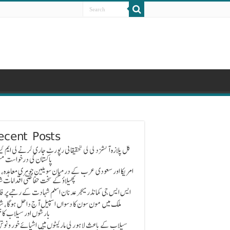
ecent Posts
گل پلازہ آتشزدگی کی تحقیقاتی رپورٹ جاری کرنے کی ایم کیو
پاکستان کی درخواست مس
امریکا اور سعودی عرب کے درمیان سویلین جوہری معاہدہ، 
پھیلاؤ کے سخت حفاظتی اقدامات ش
ایس ایس جی کمانڈر میجر عدنان اسلم شہادت کے رتبے پر ف
ملک میں مون سون کا دسواں اسپیل آج داخل ہوگا، ش
بارشوں اور سیلاب کا خ
سیلاب کے باعث لاہور کی مارکیٹوں میں اشیائے خور و نوش