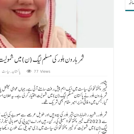
ضافہ
ثمر ہارون بلور کی مسلم لیگ (ن) میں شمولیت،
77 Views
پاکستان
,
سیاست
,
پشاور
خیبر پختونخوا کی سیاست میں ایک اہم پیش رفت سامنے آئی ہے، جہاں عوامی نیشنل پا
ثمر ہارون بلور نے پاکستان مسلم لیگ (ن) میں شمولیت اختیار کر لی ہے۔ یہ اعلان 
گیا، جس میں وفاقی وزیر امیر مقام بھی شریک تھے۔
سے 2023 تک خیبر پختونخوا اسمبلی کی رکن رہیں اور اے این پی کی صوبائی س
لیگ (ن) میں شمولیت کو خیبر پختونخوا کی سیاست میں بڑی تبدیلی کے طور پر دیکھ