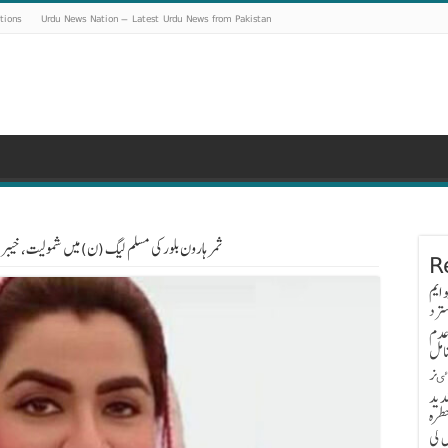
tions
Urdu News Nation – Latest Urdu News from Pakistan
ثمر ہارون بلور کی مسلم لیگ (ن) میں شمولیت، خیبر پ
R
 ایم
ترد
عدم
امل
اٸز
دید
طرہ
 کی