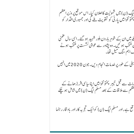
لیگ (ن) میں شمولیت کا اعلان کیا۔ اس موقع پر وزیراعظم
ونخوا میں پارٹی کو تقویت ملے گی اور جمہوری اقدار کو
غاز اس وقت کیا جب 2018 میں ایک خودکش حملے میں ان کے شوہر ہارون بلور شہید ہو گئے۔ اسی سال ضمنی
کن منتخب ہوئیں۔ وہ پشاور سے عوامی نشست پر منتخب ہونے
انہوں نے 24 اکتوبر 2018 سے 18 جنوری 2023 تک ایک متحرک رکن اسمبلی کے طور پر خدمات انجام دیں۔ جون 2020 میں انہیں
ت سے قبل خیبر پختونخوا میں اپنا سیاسی اثر بڑھانے کے
اعظم سے ملاقات کے بعد مسلم لیگ (ن) میں شامل ہو چکے
قع ہے، اور مسلم لیگ (ن) کو ایک تجربہ کار اور باوقار رہنما