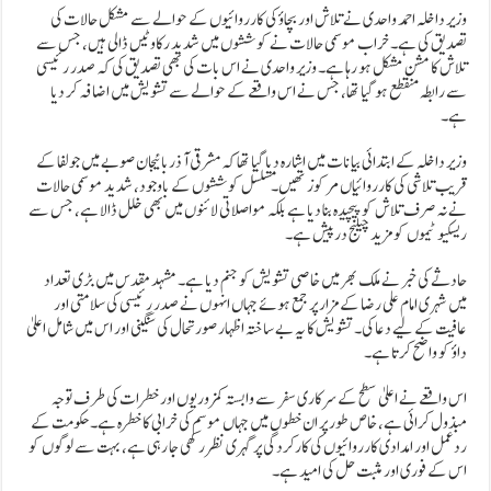
وزیر داخلہ احمد واحدی نے تلاش اور بچاؤ کی کارروائیوں کے حوالے سے مشکل حالات کی
تصدیق کی ہے۔ خراب موسمی حالات نے کوششوں میں شدید رکاوٹیں ڈالی ہیں، جس سے
تلاش کا مشن مشکل ہو رہا ہے۔ وزیر واحدی نے اس بات کی بھی تصدیق کی کہ صدر رئیسی
سے رابطہ منقطع ہو گیا تھا، جس نے اس واقعے کے حوالے سے تشویش میں اضافہ کر دیا
ہے۔
وزیر داخلہ کے ابتدائی بیانات میں اشارہ دیا گیا تھا کہ مشرقی آذربائیجان صوبے میں جولفا کے
قریب تلاشی کی کارروائیاں مرکوز تھیں۔ مسلسل کوششوں کے باوجود، شدید موسمی حالات
نے نہ صرف تلاش کو پیچیدہ بنا دیا ہے بلکہ مواصلاتی لائنوں میں بھی خلل ڈالا ہے، جس سے
ریسکیو ٹیموں کو مزید چیلنج درپیش ہے۔
حادثے کی خبر نے ملک بھر میں خاصی تشویش کو جنم دیا ہے۔ مشہد مقدس میں بڑی تعداد
میں شہری امام علی رضا کے مزار پر جمع ہوئے جہاں انہوں نے صدر رئیسی کی سلامتی اور
عافیت کے لیے دعا کی۔ تشویش کا یہ بے ساختہ اظہار صورتحال کی سنگینی اور اس میں شامل اعلیٰ
داؤ کو واضح کرتا ہے۔
اس واقعے نے اعلیٰ سطح کے سرکاری سفر سے وابستہ کمزوریوں اور خطرات کی طرف توجہ
مبذول کرائی ہے، خاص طور پر ان خطوں میں جہاں موسم کی خرابی کا خطرہ ہے۔ حکومت کے
ردعمل اور امدادی کارروائیوں کی کارکردگی پر گہری نظر رکھی جا رہی ہے، بہت سے لوگوں کو
اس کے فوری اور مثبت حل کی امید ہے۔