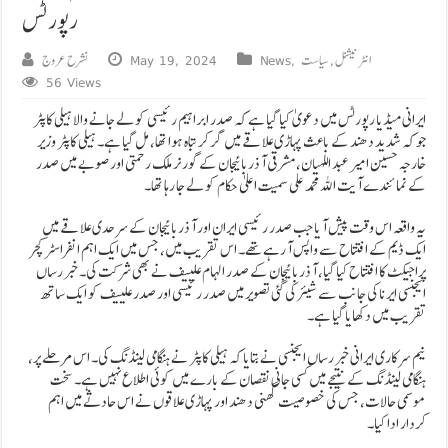
رپورٹس
انٹرنیشنل
,
سیاست
,
News
May 19, 2024
نشرح عروج
56 Views
ایرانی میڈیا رپورٹس میں دعویٰ کیا گیا ہے کہ صدر ابراہیم رئیسی کو لے جانے والا ہیلی کاپٹر
جو کہ شدید دھند کے باعث پہاڑی علاقے میں گر کر تباہ ہوا تھا، مل گیا ہے۔ ہیلی کاپٹر وزیر
خارجہ حسین امیر عبد اللہیان، مشرقی آذربائیجان کے گورنر ملک رحمتی اور صوبے میں صدر
کے نمائندے آیت اللہ محمد علی سمیت اعلیٰ حکام کو لے جا رہا تھا۔
یہ واقعہ اس وقت پیش آیا جب صدر رئیسی ایران اور آذربائیجان کے سرحدی علاقے میں
ایک ڈیم کے افتتاح سے واپس آرہے تھے۔ اس تقریب میں، جس میں ایک اہم انفراسٹرکچر
پراجیکٹ کا افتتاح کیا گیا، آذربائیجان کے صدر الہام علییف نے بھی شرکت کی۔ خبر رساں
ایجنسی ایرنا کی جانب سے شیئر کی گئی تصویر میں صدر رئیسی اور صدر علییف کو ایک ساتھ
تقریب میں دکھایا گیا ہے۔
نیم سرکاری ایرانی خبر رساں ایجنسی نے بتایا کہ ہیلی کاپٹر نے ہنگامی لینڈنگ کی۔ اس مرحلے پر،
ہنگامی لینڈنگ کے نتیجے میں کسی جانی نقصان کے بارے میں کوئی اطلاع نہیں ہے۔ سخت
موسمی حالات، جس کی خصوصیت گھنی دھند اور پہاڑی علاقوں نے اس حادثے میں اہم
کردار ادا کیا۔