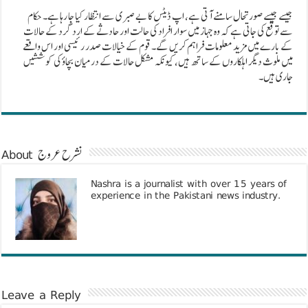
جیسے جیسے صورتحال سامنے آتی ہے، اپ ڈیٹس کا بے صبری سے انتظار کیا جا رہا ہے۔ حکام
سے توقع کی جاتی ہے کہ وہ جہاز میں سوار افراد کی حالت اور حادثے کے ارد گرد کے حالات
کے بارے میں مزید معلومات فراہم کریں گے۔ قوم کے خیالات صدر رئیسی اور اس واقعے
میں ملوث دیگر اہلکاروں کے ساتھ ہیں، کیونکہ مشکل حالات کے درمیان بچاؤ کی کوششیں
جاری ہیں۔
About نشرح عروج
Nashra is a journalist with over 15 years of
experience in the Pakistani news industry.
Leave a Reply