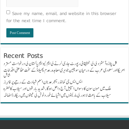
Save my name, email, and website in this browser
for the next time I comment.
Recent Posts
گل پلازہ آتشزدگی کی تحقیقاتی رپورٹ جاری کرنے کی ایم کیو ایم پاکستان کی درخواست مسترد
امریکا اور سعودی عرب کے درمیان سویلین جوہری معاہدہ، عدم پھیلاؤ کے سخت حفاظتی اقدامات
شامل
ایس ایس جی کمانڈر میجر عدنان اسلم شہادت کے رتبے پر فاٸز
ملک میں مون سون کا دسواں اسپیل آج داخل ہوگا، شدید بارشوں اور سیلاب کا خطرہ
سیلاب کے باعث لاہور کی مارکیٹوں میں اشیائے خور و نوش کی قیمتوں میں ریکارڈ اضافہ