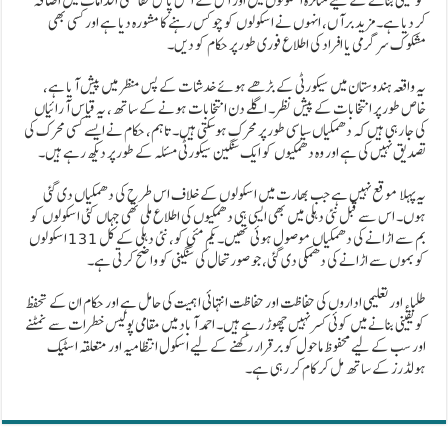
کو یقینی بنانے کے لیے متاثرہ اسکولوں میں اور اس کے آس پاس حفاظتی اقدامات میں اضافہ
کر دیا ہے۔ مزید برآں، انہوں نے اسکولوں کو چوکس رہنے کا مشورہ دیا ہے اور کسی بھی
مشکوک سرگرمی یا افراد کی اطلاع فوری طور پر حکام کو دیں۔
یہ واقعہ ہندوستان میں سیکورٹی کے بڑھے ہوئے خدشات کے پس منظر میں پیش آیا ہے،
خاص طور پر انتخابات کے پیش نظر۔ اگلے دن انتخابات ہونے کے ساتھ، یہ قیاس آرائیاں
کی جا رہی ہیں کہ دھمکیاں سیاسی طور پر محرک ہوسکتی ہیں۔ تاہم، حکام نے ایسے کسی محرک کی
تصدیق نہیں کی ہے اور وہ دھمکیوں کو ایک سنگین سیکورٹی مسئلہ کے طور پر دیکھ رہے ہیں۔
یہ پہلا موقع نہیں ہے جب بھارت میں اسکولوں کے خلاف اس طرح کی دھمکیاں دی گئی
ہوں۔ اس سے قبل نئی دہلی میں بھی ایسی ہی دھمکیوں کی اطلاع ملی تھی جہاں کئی اسکولوں کو
بم سے اڑانے کی دھمکیاں موصول ہوئی تھیں۔ یکم مئی کو، نئی دہلی کے کل 131 اسکولوں
کو بموں سے اڑانے کی دھمکی دی گئی، جو صورتحال کی سنگینی کو واضح کرتی ہے۔
طلباء اور تعلیمی اداروں کی حفاظت اور حفاظت انتہائی اہمیت کی حامل ہے اور حکام ان کے تحفظ
کو یقینی بنانے میں کوئی کسر نہیں چھوڑ رہے ہیں۔ احمد آباد میں مقامی پولیس خطرات سے نمٹنے
اور سب کے لیے محفوظ ماحول کو برقرار رکھنے کے لیے اسکول انتظامیہ اور متعلقہ اسٹیک
ہولڈرز کے ساتھ مل کر کام کر رہی ہے۔