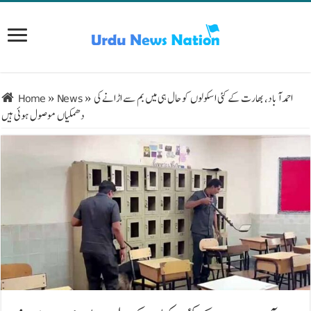
احمد آباد، بھارت کے کئی اسکولوں کو حال ہی میں بم سے اڑانے کی
»
News
»
Home
دھمکیاں موصول ہوئی ہیں