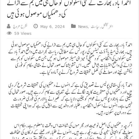
احمد آباد، بھارت کے کئی اسکولوں کو حال ہی میں بم سے اڑانے
کی دھمکیاں موصول ہوئی ہیں
انٹرنیشنل
,
سیاست
,
News
May 6, 2024
نشرح عروج
59 Views
احمد آباد، بھارت کے کئی اسکولوں کو حال ہی میں بم سے اڑانے کی دھمکیاں موصول ہوئی
ہیں۔ بھارتی میڈیا آؤٹ لیٹس کی رپورٹس کے مطابق ریاست گجرات میں واقع احمد آباد کے
تین سکولوں کی انتظامیہ کو دھمکی آمیز ای میلز موصول ہوئیں جن میں سکولوں کو بم سے
اڑانے کی واضح انتباہات شامل تھیں۔ اس تشویشناک صورتحال نے مقامی حکام کو فوری
ایکشن لینے اور معاملے کی مکمل تحقیقات شروع کرنے پر آمادہ کیا ہے۔
احمد آباد کی مقامی پولیس نے تصدیق کی ہے کہ انہوں نے دھمکیوں کی تحقیقات شروع کر دی
ہیں اور دھمکیوں کی معتبریت کا پتہ لگانے کے لیے تندہی سے کام کر رہے ہیں۔ صورتحال کی
سنگینی کے باوجود پولیس نے عوام کو یقین دلایا ہے کہ گھبرانے یا الارم کی فوری ضرورت
نہیں ہے۔ انہوں نے اسکول انتظامیہ، طلباء اور والدین سے اپیل کی ہے کہ وہ اپنی تحقیقات
کے دوران پرسکون رہیں۔
اگرچہ دھمکیوں کی اصل نوعیت اور مجرموں کی شناخت اس وقت نامعلوم ہے، حکام اس
معاملے کو انتہائی سنجیدگی سے دیکھ رہے ہیں۔ انہوں نے طلباء اور عملے کے ارکان کی حفاظت