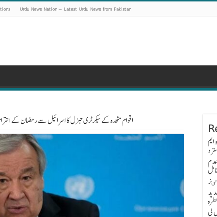
tions
Urdu News Nation – Latest Urdu News from Pakistan
اقوام متحدہ کے سیکرٹری جنرل کا اسرائیل سے رمضان کے احترام 
R
 ایم
ترد
عدم
امل
اٸز
دید
طرہ
 کی