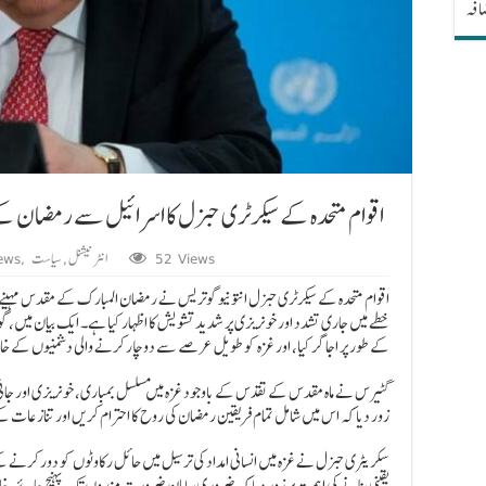
ضافہ
اقوام متحدہ کے سیکرٹری جنرل کا اسرائیل سے رمضان کے 
52 Views
انٹرنیشنل
,
سیاست
,
ews
اقوام متحدہ کے سیکرٹری جنرل انتونیو گوتریس نے رمضان المبارک کے مقدس مہین
خطے میں جاری تشدد اور خونریزی پر شدید تشویش کا اظہار کیا ہے۔ ایک بیان میں، 
کے طور پر اجاگر کیا، اور غزہ کو طویل عرصے سے دوچار کرنے والی دشمنیوں کے خاتم
گٹیرس نے ماہ مقدس کے تقدس کے باوجود غزہ میں مسلسل بمباری، خونریزی اور جانی 
زور دیا کہ اس میں شامل تمام فریقین رمضان کی روح کا احترام کریں اور تنازعات
سکریٹری جنرل نے غزہ میں انسانی امداد کی ترسیل میں حائل رکاوٹوں کو دور کرنے ک
یقینی بنانے کی اہمیت پر زور دیا کہ ضروری سامان ضرورت مندوں تک پہنچ جائے