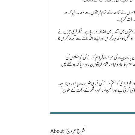
ہوں نے تنازعہ کے تمام فریقوں سے مطالبہ کیا کہ وہ
قدامات کریں۔
 ہفتوں میں تشدد میں اضافہ ہو رہا ہے۔ سیکرٹری جنرل نے
 وہ تحمل کا مظاہرہ کریں اور ایسے اقدامات سے گریز کریں جو
یان بات چیت کی سہولت فراہم کرنے کی کوششوں کی
 اعادہ کیا اور تمام فریقوں پر زور دیا کہ وہ خطے میں
ور خونریزی کو ختم کرنے کی فوری ضرورت پر زور دیتا ہے۔
کاسی کرتی ہے اور امن اور غور و فکر کے وقت کے طور پر
About نشرح عروج