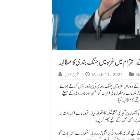
احترام میں غزہ میں جنگ بندی کا مطالبہ
N
March 11, 2024
نشرح عروج
ے کے دوران غزہ میں جنگ بندی کی پرزور اپیل کرتے ہوئے
گوتریس نے رمضان کی اہمیت کو امن اور ہمدردی کے مہینے
ے کا مطالبہ کیا۔
نقصان پر گہری تشویش کا اظہار کیا۔ انہوں نے اس بات پر
 کے پرامن حل کے لیے کام کریں۔
ے لیے فوری کارروائی پر بھی زور دیا۔ انہوں نے اس بات کو
، خاص طور پر اس نازک وقت کے دوران۔