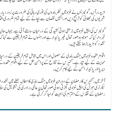
مزید برآں، گوٹیریس نے غزہ میں نظربندوں کی فوری رہائی کی ضرورت پر زور دیا۔ ان
شہریوں کی بھلائی کو ترجیح دیں اور انہیں نقصان سے بچانے کے لیے تمام ضروری ا
گوٹیرس کی اپیل غزہ میں بڑھتی ہوئی کشیدگی کے درمیان سامنے آئی ہے، جہاں حالیہ
خبردار کیا کہ موجودہ صورتحال غیر پائیدار ہے اور انہوں نے تمام فریقین سے کہا کہ
تشدد کو مزید بڑھا سکتے ہیں۔
اقوام متحدہ غزہ میں جنگ بندی کے حصول اور اس میں شامل تمام فریقین کے درم
حمایت کے لیے تیار ہے۔ گٹیرس نے تنازع کے پرامن حل کے لیے اقوام متحدہ کے عزم کا
دیرپا اور پائیدار امن کے لیے کام کریں۔
آخر میں، گٹیرس کا رمضان کے دوران غزہ میں جنگ بندی کا مطالبہ خطے میں تشدد ا
سیکرٹری جنرل کی اپیل غزہ کی بگڑتی ہوئی صورتحال پر عالمی برادری کی تشویش کی ع
رمضان کے تقدس کے احترام کی اہمیت کو اجاگر کرتی ہے۔