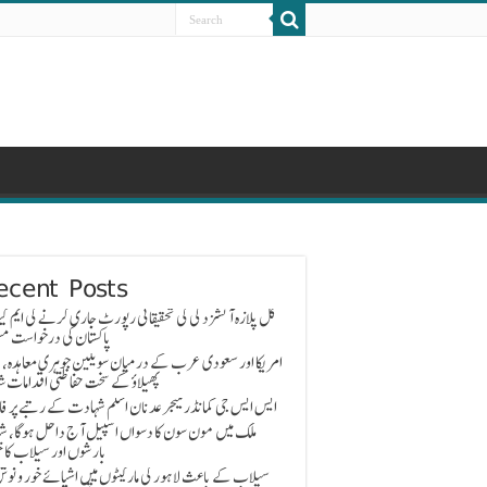
ecent Posts
گل پلازہ آتشزدگی کی تحقیقاتی رپورٹ جاری کرنے کی ایم کیو
پاکستان کی درخواست مس
امریکا اور سعودی عرب کے درمیان سویلین جوہری معاہدہ، 
پھیلاؤ کے سخت حفاظتی اقدامات ش
ایس ایس جی کمانڈر میجر عدنان اسلم شہادت کے رتبے پر ف
ملک میں مون سون کا دسواں اسپیل آج داخل ہوگا، ش
بارشوں اور سیلاب کا خ
سیلاب کے باعث لاہور کی مارکیٹوں میں اشیائے خور و نوش