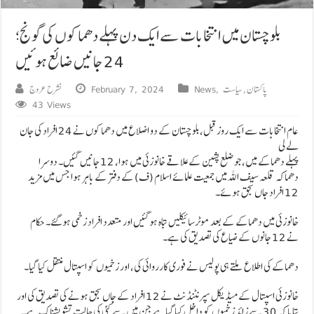
بلوچستان میں انتخابات سے ایک دن پہلے دھماکوں کی گونج؛
24 جانیں ضائع ہوئیں
پاکستان
,
سیاست
,
News
February 7, 2024
نشرح عروج
43 Views
عام انتخابات سے ایک روز قبل، بلوچستان کے دو اضلاع میں دھماکوں نے 24 افراد کی جان
لے لی
پہلے دھماکے میں، جو ضلع پشین کے علاقے خانوزئی میں ہوا، 12 جانیں گئیں۔ دوسرا
دھماکہ قلعہ سیف اللہ میں جمعیت علمائے اسلام (ف) کے دفتر کے باہر ہوا جس میں مزید
12 افراد جاں بحق ہوئے۔
خانوزئی میں دھماکے کے بعد موٹرسائیکلیں تباہ ہوگئیں اور متعدد افراد زخمی ہوگئے۔ حکام
نے 12 جانوں کے ضیاع کی تصدیق کی ہے۔
دھماکے کی اطلاع ملتے ہی پولیس نے فوری کارروائی کی، اور زخمیوں کو اسپتال منتقل کیا گیا۔
خانوزئی اسپتال کے میڈیکل سپرنٹنڈنٹ نے 12 افراد کے جاں بحق ہونے کی تصدیق کی اور
بتایا کہ 30 سے ​​زائد زخمیوں کو داخل کیا گیا ہے جن میں سے کئی کی حالت تشویشناک ہے۔