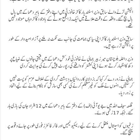
الیکشن لڑنے والے سابق وزیر اسفندیار کاکڑ خانوزئی میں اپنے دفتر کے باہر دھماکے میں بال
بال بچ گئے۔ واقعہ کے وقت علاقے میں ایک بڑا مجمع ہونے کے باوجود کاکڑ وہاں موجود نہیں
تھے۔
سابق وزیر اسفندیار کاکڑ اپنی سیاسی جماعت کی جانب سے ٹکٹ نہ ملنے پر آزاد امیدوار کے طور
پر الیکشن لڑ رہے ہیں۔
وزیر داخلہ بلوچستان میر زبیر جمالی نے خانوزئی خودکش دھماکے میں قیمتی جانوں کے ضیاع پر
دکھ کا اظہار کرتے ہوئے ڈپٹی کمشنر کو واقعے کی رپورٹ پیش کرنے کی ہدایت کردی
جمالی نے زور دے کر کہا کہ بزدلانہ کارروائیاں دہشت گردی کے خلاف عزم کو پست نہیں
کر سکتیں۔ انہوں نے ملک کو غیر مستحکم کرنے کی کسی بھی سازش کو ناکام بنانے کے لیے اتحاد
پر زور دیا۔
قلعہ سیف اللہ میں جے یو آئی (ف) کے دفتر کے باہر دھماکے میں 12 افراد جان کی بازی ہار
گئے، جبکہ 17 زخمی ہوئے۔
زخمیوں کو اسپتال منتقل کرنے کے لیے ریسکیو ٹیمیں اور فائر فائٹرز فوری طور پر جائے وقوعہ پر
پہنچ گئے۔