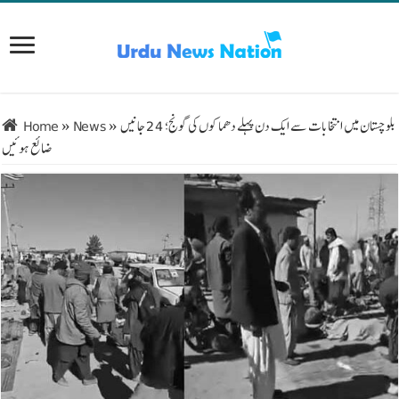
بلوچستان میں انتخابات سے ایک دن پہلے دھماکوں کی گونج؛ 24 جانیں
»
News
»
Home
ضائع ہوئیں