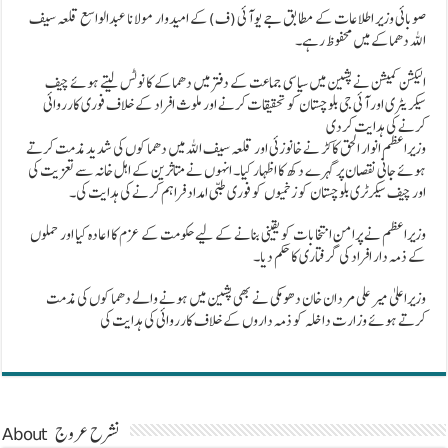
صوبائی وزیر اطلاعات کے مطابق جے یو آئی (ف) کے امیدوار مولانا عبدالواسع قلعہ سیف
اللہ دھماکے میں محفوظ رہے۔
الیکشن کمیشن نے پشین میں سیاسی جماعت کے دفتر میں دھماکے کا نوٹس لیتے ہوئے چیف
سیکریٹری اور آئی جی بلوچستان کو تحقیقات کرنے اور ملوث افراد کے خلاف فوری کارروائی
کرنے کی ہدایت کردی
وزیراعظم انوار الحق کاکڑ نے خانوزئی اور قلعہ سیف اللہ میں دھماکوں کی شدید مذمت کرتے
ہوئے جانی نقصان پر گہرے دکھ کا اظہار کیا۔ انہوں نے متاثرین کے اہل خانہ سے تعزیت کی
اور چیف سیکرٹری بلوچستان کو زخمیوں کو فوری طبی امداد فراہم کرنے کی ہدایت کی۔
وزیراعظم نے پرامن انتخابات کو یقینی بنانے کے لیے حکومت کے عزم کا اعادہ کیا اور حملوں
کے ذمہ دار افراد کی گرفتاری کا حکم دیا۔
وزیراعلیٰ میر علی مردان خان دھومکی نے بھی پشین میں ہونے والے دھماکوں کی مذمت
کرتے ہوئے وزارت داخلہ کو ذمہ داروں کے خلاف کارروائی کی ہدایت کی
About نشرح عروج