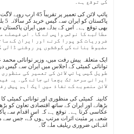
کی توقع ہے۔
پائپ لائن کی تعمیر پر تقری
پاکست
مطالبے کا نوٹس واپس لے گا۔ اس فیصلے م
ضروریات کو پورا کرنے اور ایران کے سات
مضبوط بنانے کی کوششوں پر روشنی ڈالی گ
ایک متعلقہ پیش رفت میں، وزیر توانائی محمد 
طویل گیس پائپ لائن کی تعمیر کی منظوری د
ایرانی سرحد تک بچھائی جائے گی۔ یہ فیص
لائن منصوبے کے نفاذ میں ایک اہم پیش رف
کابینہ کمیٹی کی منظوری اور توانائی کمیٹی کا
بڑھانے اور ایران کے ساتھ اقتصادی تعاون کو ب
عکاسی کرتا ہے۔ توقع ہے کہ اس اقدام سے پاک
شعبے پر مثبت اثرات مرتب ہوں گے، جس سے ملک
انتہائی ضروری ریلیف ملے گا۔