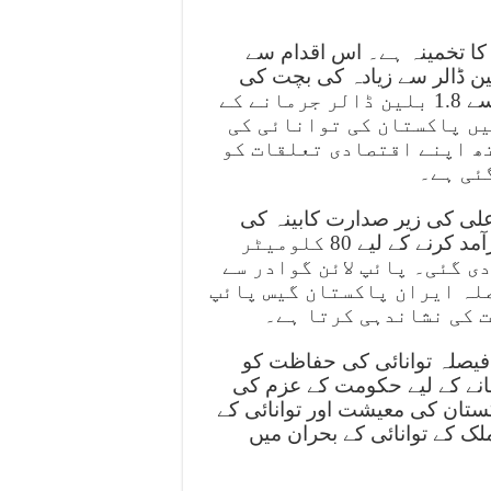
باً 45 ارب روپے لاگت کا تخمینہ ہے۔ اس اقدام سے
ان کو ایران سے گیس خرید کر سالانہ 5 بلین ڈالر سے زیادہ کی بچت کی
بھی توقع ہے۔ اس کے بدلے میں ایران پاکستان سے 1.8 بلین ڈالر جرمانے کے
یں پاکستان کی توانائی کی
ھ اپنے اقتصادی تعلقات کو
ئی ہے۔
علی کی زیر صدارت کابینہ کی
توانائی کمیٹی کے اجلاس میں ایران سے گیس درآمد کرنے کے لیے 80 کلومیٹر
ی گئی۔ پائپ لائن گوادر سے
لہ ایران پاکستان گیس پائپ
ت کی نشاندہی کرتا ہے۔
 فیصلہ توانائی کی حفاظت کو
ڑھانے کے لیے حکومت کے عزم کی
ستان کی معیشت اور توانائی کے
 کے توانائی کے بحران میں