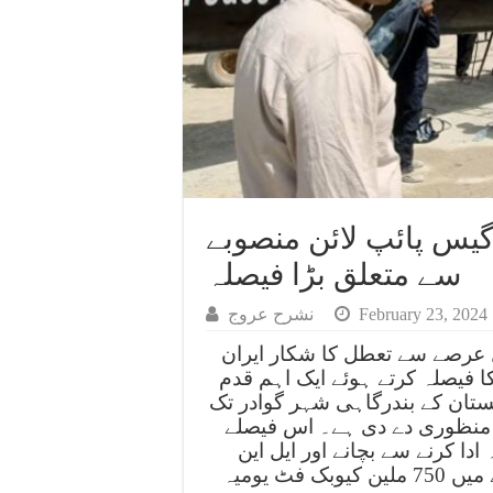
د ایران گیس پائپ لائن منصوبے
سے متعلق بڑا فیصلہ
February 23, 2024
نشرح عروج
عد طویل عرصے سے تعطل کا شکار ایران
ا فیصلہ کرتے ہوئے ایک اہم قدم
کستان کے بندرگاہی شہر گوادر تک
کی منظوری دے دی ہے۔ اس فیصلے
ین ڈالر کا جرمانہ ادا کرنے سے بچانے اور ایل این
جی کے مقابلے میں 750 ملین کیوبک فٹ یومیہ (mmcfd) سستی گیس کی فراہمی