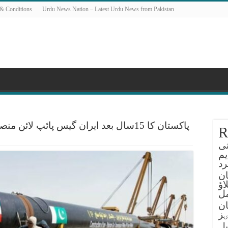
& Conditions
Urdu News Nation – Latest Urdu News from Pakistan
پاکستان کا 15سال بعد ایران گیس پائپ لائن
R
تی
یم
د
ان
اؤ
ل
ان
ٸز
یل