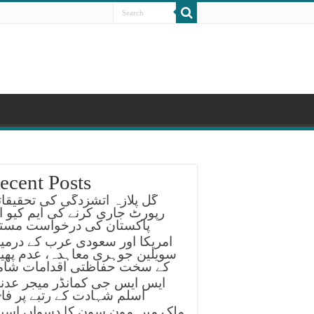
ecent Posts
گل پلازہ آتشزدگی کی تحقیقا
رپورٹ جاری کرنے کی ایم کیو ا
پاکستان کی درخواست مستر
امریکا اور سعودی عرب کے درمی
سویلین جوہری معاہدہ، عدم پھیل
کے سخت حفاظتی اقدامات شام
ایس ایس جی کمانڈر میجر عدن
اسلم شہادت کے رتبے پر فا
ملک میں مون سون کا دسواں اسپ