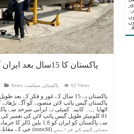
ور
ہ
وں
وں
فہ
پاکستان کا 15سال بع
62 Views
پاکستان
,
سیاست
,
News
پاکستان نے 15 سال کے غور و فکر کے ب
پاکستان گیس پائپ لائن منصوبے کو آگے بڑھانے ک
اٹھایا ہے۔ کابینہ کمیٹی نے ایرانی سرحد سے پا
81 کلومیٹر طویل گیس پائپ لائن کی تعمیر 
سے پاکستان کو ایران کو 1.8 بل