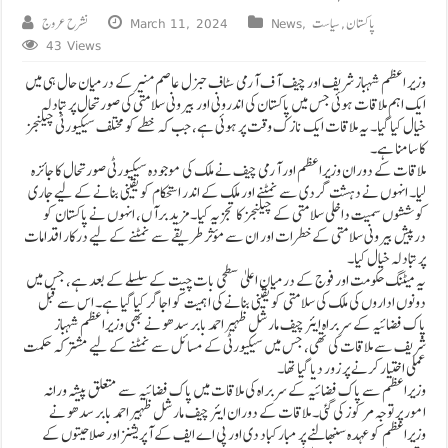
پاکستان
,
سیاست
,
News
March 11, 2024
نشرح عروج
43 Views
وزیر اعظم شہباز شریف اور چیف آف آرمی سٹاف جنرل عاصم منیر کے درمیان حال ہی میں
ایک اہم ملاقات ہوئی جس میں پاکستان کی اندرونی اور بیرونی سلامتی کی صورتحال پر تبادلہ
خیال کیا گیا۔ یہ ملاقات ایک نازک وقت پر ہوئی ہے، جب کہ خطے کو مختلف سیکیورٹی چیلنجز
کا سامنا ہے۔
ملاقات کے دوران وزیراعظم اور آرمی چیف نے ملک کی موجودہ سیکیورٹی صورتحال کا جائزہ
لیا۔ انہوں نے دہشت گردی سے نمٹنے اور ملک کے اندر استحکام کو یقینی بنانے کے لیے جاری
کوششوں سمیت داخلی سلامتی کے چیلنجز کا تجزیہ کیا۔ مزید برآں، انہوں نے پاکستان کو
درپیش بیرونی سلامتی کے خطرات اور ان سے مؤثر طریقے سے نمٹنے کے لیے درکار اقدامات
پر تبادلہ خیال کیا۔
یہ میٹنگ حکومت اور فوج کے درمیان اعلیٰ سطحی بات چیت کے سلسلے کے بعد ہے، جس میں
دونوں اداروں کی ملک کی سلامتی کو یقینی بنانے کی اہمیت کو اجاگر کیا گیا ہے۔ اس سے قبل
پاک فضائیہ کے سربراہ ایئر چیف مارشل ظہیر احمد بابر سدھو نے بھی وزیراعظم شہباز
شریف سے ملاقات کی تھی، جس میں سیکیورٹی کے مسائل سے نمٹنے کے لیے مشترکہ حکمت
عملی اختیار کرنے پر زور دیا گیا تھا۔
وزیراعظم سے پاک فضائیہ کے سربراہ کی ملاقات میں پاک فضائیہ سے متعلق پیشہ ورانہ
امور پر توجہ مرکوز کی گئی۔ ملاقات کے دوران ایئر چیف مارشل ظہیر احمد بابر سدھو نے
وزیراعظم کو عہدہ سنبھالنے پر مبارکباد دی اور پی اے ایف کے آپریشنز اور صلاحیتوں کے