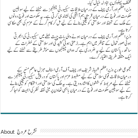
مختلف پہلوؤں پر تبادلہ خیال کیا۔
وزیراعظم اور آرمی چیف کے درمیان ملاقات سیکیورٹی چیلنجز سے نمٹنے کے لیے سویلین
حکومت اور فوج کے درمیان قریبی ہم آہنگی کی نشاندہی کرتی ہے۔ یہ حکومت اور فوج دونوں
کے ملک کے تحفظ اور سلامتی کو یقینی بنانے کے لیے مل کر کام کرنے کے عزم کی بھی عکاسی
کرتا ہے۔
وزیراعظم اور آرمی چیف کے درمیان ہونے والی بات چیت خطے میں سیکیورٹی کی ابھرتی
ہوئی صورتحال کے تناظر میں اہم ہے۔ بڑھتی ہوئی کشیدگی اور سلامتی کے خطرات کے
ساتھ، پاکستان کے لیے یہ ضروری ہے کہ وہ ان چیلنجوں سے مؤثر طریقے سے نمٹنے کے لیے
ایک متفقہ طریقہ اختیار کرے۔
مجموعی طور پر وزیراعظم شہباز شریف اور چیف آف آرمی اسٹاف جنرل عاصم منیر کے
درمیان ملاقات قومی سلامتی کے لیے مضبوط عزم اور پاکستان کو درپیش سیکیورٹی چیلنجز سے
نمٹنے کے لیے مربوط کوششوں کا اشارہ دیتی ہے۔ یہ ملک کی سلامتی اور استحکام کو یقینی بنانے
کے لیے سویلین حکومت اور فوج کے درمیان باہمی تعاون پر مبنی نقطہ نظر کی اہمیت کو اجاگر
کرتا ہے۔
About نشرح عروج