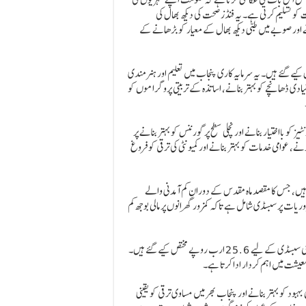
ت کو تسلیم کرتی ہے۔ یہ فنڈز صحت کی دیکھ بھال کی
 اور صوبے میں طبی دیکھ بھال کے معیار کو بڑھانے کے
وجہ دی گئی ہے جس کے لیے 596 ارب روپے مختص کیے گئے ہیں۔ یہ سرمایہ کاری پنجاب میں تعلیم اور ہنرمندی
ادی ڈھانچے کو بہتر بنانے، اساتذہ کے تربیتی پروگراموں کو
 مقامی کمیونٹیز کو بااختیار بنانے اور نچلی سطح پر گورننس کو بہتر بنانے پر
ے، عوامی خدمات کو بہتر بنانے اور کمیونٹی کی ترقی کو فروغ
پیکیج کے لیے 30 ارب روپے بھی شامل ہیں، جس کا مقصد ماہ مقدس کے دوران کم آمدنی والے
یات پر سبسڈی شامل ہے تاکہ کمزور گھرانوں پر مالی بوجھ کم
بجٹ میں زراعت سمیت دیگر مختلف شعبوں کے لیے مختص رقم بھی شامل ہے، زرعی سبسڈی کے لیے 25.6 ارب روپے مختص کیے گئے ہیں۔
یشت میں اہم کردار ادا کرتا ہے۔
و فروغ دینے، عوامی بہبود کو بہتر بنانے اور پنجاب بھر میں مساوی ترقی کو یقینی