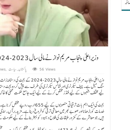
ضافہ
وزیراعلیٰ پنجاب مریم نواز نے مالی سال 2023-2024 کے بجٹ کی دستاویزات پر دستخط کیے
56 Views
پاکستان
,
سیاست
,
ews
وزیراعلیٰ پنجاب مریم نواز نے مالی سال
سنگ میل ہے۔ چیف سیکرٹری اور فنانس سیکرٹری کی طرف سے پیش کردہ بجٹ دستاویزا
لیے مختلف شعبوں کے لیے فنڈز مختص کرنے کے لیے ایک جامع حکمت عملی کا خاکہ 
بجٹ کی ایک اہم بات ترقیاتی منصوبوں کے لی
ہیں، جو معاشرے کے کمزور طبقات کی فلاح و بہبود کو بہتر بنانے کے لیے حکومت 
صحت کے شعبے کے لیے 473.6 ارب روپے کا خطیر بجٹ مختص کی