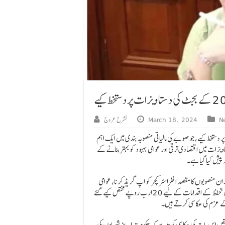
N
March 18, 2024
نشرح عروج
 2023-2024 کے بجٹ کی دستاویزات پر دستخط کیے، جو صوبے کی مالیاتی منصوبہ بندی میں ایک اہم
ت میں اقتصادی ترقی اور عوامی بہبود کو بہتر بنانے کے
پیش کیا گیا ہے۔
ے 655 ارب روپے مختص کرنا ہے۔ ان منصوبوں کا مقصد انفراسٹرکچر کو اپ گریڈ کرنا، عوامی
خدمات کو بڑھانا اور صوبے بھر میں معاشی ترقی کو فروغ دینا ہے۔ مزید برآں، سماجی تحفظ کے اقدامات کے لیے 20 ارب روپے مختص کیے گئے
کے عزم کی عکاسی کرتے ہیں۔
ا گیا ہے۔ یہ مختص اس بات کی عکاسی کرتا ہے کہ حکومت اپنے شہریوں کی