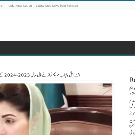
ns
Urdu News Nation – Latest Urdu News from Pakistan
وزیراعلیٰ پنجاب مریم نواز نے مالی سال 2023-2024 کے بجٹ کی دستاویزات پر دستخط کیے
R
 ایم
ترد
عدم
امل
اٸز
دید
طرہ
 کی