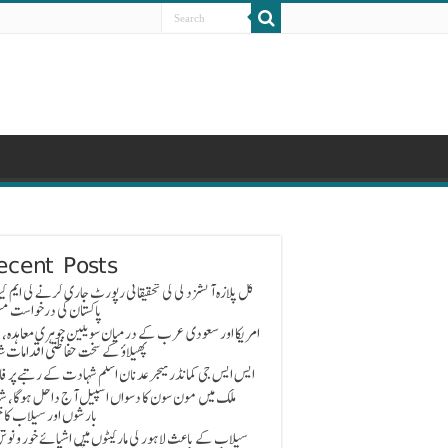
ecent Posts
گل پلازہ آتشزدگی کی تحقیقاتی رپورٹ جاری کرنے کی ایم کیو
پاکستان کی درخواست مس
امریکا اور سعودی عرب کے درمیان سویلین جوہری معاہدہ، 
پھیلاؤ کے سخت حفاظتی اقدامات ش
ایس ایس جی کمانڈر میجر عدنان اسلم شہادت کے رتبے پر ف
ملک میں مون سون کا دسواں اسپیل آج داخل ہوگا، ش
بارشوں اور سیلاب کا خ
سیلاب کے باعث لاہور کی مارکیٹوں میں اشیائے خور و نوش