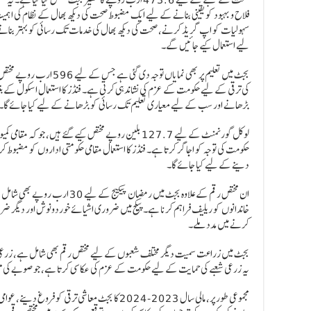
فلاح و بہبود کو یقینی بنانے کے لیے ایک مضبوط صحت کی دیکھ بھال کے نظام کی اہمی
سہولیات کو اپ گریڈ کرنے، صحت کی دیکھ بھال کی خدمات تک رسائی کو بہتر بنانے
لیے استعمال کیے جائیں گے۔
بجٹ میں تعلیم پر بھی نمایاں ت
کی ترقی کے لیے حکومت کے عزم کی نشاندہی کرتی ہے۔ فنڈز کا استعمال اسکول کے بنی
بڑھانے اور سب کے لیے معیاری تعلیم تک رسائی کو بڑھانے کے لیے کیا جائے گا۔
لوکل گورنمنٹ کے لیے 127.7 بلین روپے مختص کیے گئے ہیں، جو کہ
حکومت کی توجہ کو اجاگر کرتا ہے۔ فنڈز کا استعمال مقامی حکومتی اداروں کو مضبوط کرن
دینے کے لیے کیا جائے گا۔
ان مختص رقم کے علاوہ بجٹ میں رمضان 
خاندانوں کو ریلیف فراہم کرنا ہے۔ پیکج میں ضروری اشیائے خوردونوش اور دیگر ضرور
کرنے میں مدد ملے۔
یہ زرعی شعبے کی حمایت کے لیے حکومت کے عزم کی عکاسی کرتا ہے، جو صوبے کی مع
مجموعی طور پر، مالی سال 2023-2024 کا بجٹ معاشی ترقی ک