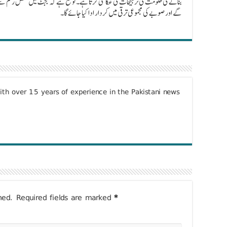
بنانے کی حکومت کی ترجیحات کی عکاسی کرتا ہے۔ توقع ہے کہ بجٹ میں مختص رقم 
گے اور صوبے کی مجموعی ترقی میں کردار ادا کیا جائے گا۔
with over 15 years of experience in the Pakistani news
hed.
Required fields are marked
*