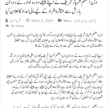
وزیراعظم شہباز شریف نے اپنے پہلے دورہ گوادر کے دوران
بارش سے متاثرہ افراد کے لیے مالی امداد کا اعلان کیا
پاکستان
,
سیاست
,
کاروبار
,
News
March 5, 2024
نشرح عروج
91 Views
وزیر اعظم شہباز شریف نے اپنا پہلا سرکاری دورہ گوادر کا کیا، جہاں انہوں نے حالیہ بارشوں
سے متاثرہ خاندانوں کے لیے مالی امداد کا اعلان کیا۔ یہ اعلان خطے میں بارش سے متعلقہ
واقعات میں ہونے والے بدقسمتی سے ہونے والے جانی7 کے 6
اپنے ایک روزہ دورے کے دوران وزیر اعظم شہباز شریف کا وزیر اعلیٰ بلوچستان سردار ثناء
اللہ زہری اور دیگر مقامی معززین نے پرتپاک استقبال کیا۔ انہیں مقامی حکام نے گوادر میں
شدید بارشوں سے ہونے والے نقصانات کے بارے میں بریفنگ دی۔
وزیر اعظم شہباز شریف نے متاثرہ خاندانوں کے لیے اپنی تشویش کا اظہار کرتے ہوئے متعلقہ
حکام کو ہدایت کی کہ بارشوں سے متاثرہ افراد کی بحالی اور امداد کے لیے ایک جامع منصوبہ تیار
کیا جائے۔ انہوں نے قدرتی آفات سے متاثرہ علاقوں کی پہلے سے پہلے شناخت کرنے اور
نقصانات کو کم کرنے کے لیے نظام قائم کرنے کے لیے جدید ٹیکنالوجی اور سیٹلائٹ کی
تصویروں کو استعمال کرنے کی ضرورت پر زور دیا۔
وزیر اعظم نے تباہ شدہ ٹرانسپورٹیشن انفراسٹرکچر کی بحالی اور نجی املاک کو ہونے والے