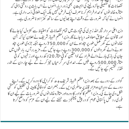
نقصانات کا تفصیلی جائزہ لینے کی اہمیت پر بھی زور دیا۔ انہوں نے اس بات پر روشنی ڈالی کہ
متاثرہ خاندانوں کو امداد فراہم کرنا صرف ایک فرض نہیں بلکہ ایک اخلاقی ذمہ داری ہے،
انہوں نے کہا کہ ضرورت کے وقت اپنے بھائیوں کے ساتھ کھڑا ہونا ضروری ہے۔
وزیر اعلیٰ سردار ثناء اللہ زہری کی قیادت میں تمام نقصانات کو احتیاط سے کنٹرول کیا جائے گا
اور قانون کے مطابق معاوضہ دیا جائے گا۔ وزیر اعظم شہباز شریف نے اعلان کیا کہ جن
خاندانوں کے گھر مکمل طور پر تباہ ہوئے ان کو 750,000 روپے جبکہ جزوی طور پر تباہ
ہونے والے گھر والوں کو 300,000 روپے دیے جائیں گے۔ مزید برآں، بارشوں میں
جان کی بازی ہارنے والے افراد کے لواحقین کو فی متاثر 20 لاکھ روپے اور زخمیوں کو فی
متاثر 500,000 روپے ملیں گے۔ امدادی سرگرمیاں تیز کرنے کے لیے چار دن کے اندر
فنڈز تقسیم کیے جائیں گے۔
گوادر کے دورے کے بعد وزیراعظم شہباز شریف بدھ کو کراچی کا دورہ کریں گے۔ اپنے
دورے کے دوران وہ مزار قائد پر حاضری دیں گے۔ جمعرات کو وفاقی کابینہ کی تشکیل کو حتمی
شکل دی جائے گی۔ وزیر اعظم کا گوادر کا دورہ اور متاثرہ خاندانوں کی ضروریات کے لیے ان کا
فوری ردعمل پاکستانی عوام کو درپیش چیلنجز سے نمٹنے کے لیے ان کے عزم کو واضح کرتا
ہے۔