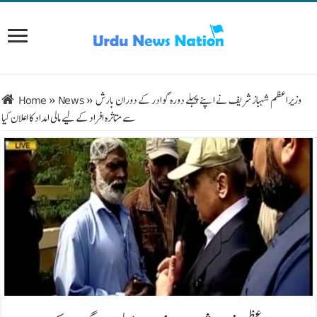
وزیراعظم شہباز شریف نے اپنے پہلے دورہ گوادر کے دوران بارش
»
News
»
Home
سے متاثرہ افراد کے لیے مالی امداد کا اعلان کیا