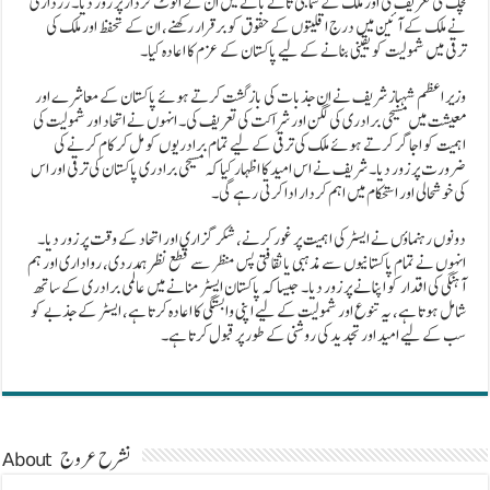
لچک کی تعریف کی اور ملک کے سماجی تانے بانے میں ان کے اٹوٹ کردار پر زور دیا۔ زرداری
نے ملک کے آئین میں درج اقلیتوں کے حقوق کو برقرار رکھنے، ان کے تحفظ اور ملک کی
ترقی میں شمولیت کو یقینی بنانے کے لیے پاکستان کے عزم کا اعادہ کیا۔
وزیر اعظم شہباز شریف نے ان جذبات کی بازگشت کرتے ہوئے پاکستان کے معاشرے اور
معیشت میں مسیحی برادری کی لگن اور شراکت کی تعریف کی۔ انہوں نے اتحاد اور شمولیت کی
اہمیت کو اجاگر کرتے ہوئے ملک کی ترقی کے لیے تمام برادریوں کو مل کر کام کرنے کی
ضرورت پر زور دیا۔ شریف نے اس امید کا اظہار کیا کہ مسیحی برادری پاکستان کی ترقی اور اس
کی خوشحالی اور استحکام میں اہم کردار ادا کرتی رہے گی۔
دونوں رہنماؤں نے ایسٹر کی اہمیت پر غور کرنے، شکر گزاری اور اتحاد کے وقت پر زور دیا۔
انہوں نے تمام پاکستانیوں سے مذہبی یا ثقافتی پس منظر سے قطع نظر ہمدردی، رواداری اور ہم
آہنگی کی اقدار کو اپنانے پر زور دیا۔ جیسا کہ پاکستان ایسٹر منانے میں عالمی برادری کے ساتھ
شامل ہوتا ہے، یہ تنوع اور شمولیت کے لیے اپنی وابستگی کا اعادہ کرتا ہے، ایسٹر کے جذبے کو
سب کے لیے امید اور تجدید کی روشنی کے طور پر قبول کرتا ہے۔
About نشرح عروج