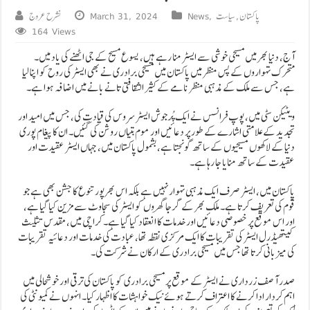
پاکستان
,
سیاست
,
News
March 31, 2024
نشرح عروج
164 Views
آج، دنیا بھر میں مسیحی خوشی سے ایسٹر منا رہے ہیں، یسوع مسیح کے جی اٹھنے کی یاد میں۔
متحرک تہواروں کے پس منظر میں پاکستان میں مسیحی برادری نے بھی ایسٹر کی روح کو اپنا لیا
ہے، جس سے ملک کے مذہبی منظر نامے کے کثیر الثقافتی تانے بانے میں اضافہ ہوا ہے۔
ویٹیکن سٹی میں، پوپ فرانسس نے ایک پُرجوش ایسٹر سروس کی قیادت کی، جس میں امید اور
تجدید کے علامتی اشارے کے طور پر دعائیں اور موم بتیاں روشن کی گئیں۔ ان کا پیغام پوری
دنیا کے لاکھوں مسیحیوں کے ساتھ گونجتا ہے، بشمول پاکستان میں، جہاں ایسٹر عقیدت اور
عقیدت کے ساتھ منایا جا رہا ہے۔
پاکستان میں، ایسٹر صرف ایک مذہبی تہوار نہیں ہے بلکہ اس بھرپور تنوع کا جشن بھی ہے جو
قوم کی تعریف کرتا ہے۔ ملک بھر کے گرجا گھروں کو ایسٹر کی سجاوٹ سے مزین کیا گیا ہے،
اور اس موقع پر خصوصی دعائیں اور خدمات کا انعقاد کیا گیا ہے۔ کراچی میں، مقدس تثلیث
کیتھیڈرل ایسٹر کی تقریبات کا ایک مرکزی نقطہ تھا، عبادت کی خدمات اور دعائیہ تقریبات
کی میزبانی کرتا تھا جس میں مسیحی برادری کے ارکان نے شرکت کی۔
صدر آصف زرداری نے ایسٹر کے موقع پر مسیحی برادری کو پاکستان کی ترقی اور خوشحالی میں
اہم کردار ادا کرنے کا اعتراف کرتے ہوئے نیک خواہشات کا اظہار کیا۔ انہوں نے کمیونٹی کی