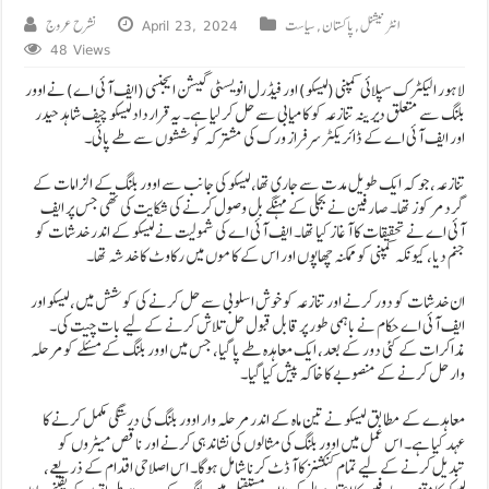
انٹرنیشنل
,
پاکستان
,
سیاست
April 23, 2024
نشرح عروج
48 Views
لاہور الیکٹرک سپلائی کمپنی (لیسکو) اور فیڈرل انویسٹی گیشن ایجنسی (ایف آئی اے) نے اوور
بلنگ سے متعلق دیرینہ تنازعہ کو کامیابی سے حل کر لیا ہے۔ یہ قرارداد لیسکو چیف شاہد حیدر
اور ایف آئی اے کے ڈائریکٹر سرفراز ورک کی مشترکہ کوششوں سے طے پائی۔
تنازعہ، جو کہ ایک طویل مدت سے جاری تھا، لیسکو کی جانب سے اوور بلنگ کے الزامات کے
گرد مرکوز تھا۔ صارفین نے بجلی کے مہنگے بل وصول کرنے کی شکایت کی تھی جس پر ایف
آئی اے نے تحقیقات کا آغاز کیا تھا۔ ایف آئی اے کی شمولیت نے لیسکو کے اندر خدشات کو
جنم دیا، کیونکہ کمپنی کو ممکنہ چھاپوں اور اس کے کاموں میں رکاوٹ کا خدشہ تھا۔
ان خدشات کو دور کرنے اور تنازعہ کو خوش اسلوبی سے حل کرنے کی کوشش میں، لیسکو اور
ایف آئی اے حکام نے باہمی طور پر قابل قبول حل تلاش کرنے کے لیے بات چیت کی۔
مذاکرات کے کئی دور کے بعد، ایک معاہدہ طے پا گیا، جس میں اوور بلنگ کے مسئلے کو مرحلہ
وار حل کرنے کے منصوبے کا خاکہ پیش کیا گیا۔
معاہدے کے مطابق لیسکو نے تین ماہ کے اندر مرحلہ وار اوور بلنگ کی درستگی مکمل کرنے کا
عہد کیا ہے۔ اس عمل میں اوور بلنگ کی مثالوں کی نشاندہی کرنے اور ناقص میٹروں کو
تبدیل کرنے کے لیے تمام کنکشنز کا آڈٹ کرنا شامل ہوگا۔ اس اصلاحی اقدام کے ذریعے،