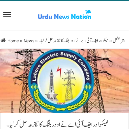
انٹرنیشنل
»
لیسکو اور ایف آئی اے نے اوور بلنگ کا تنازعہ حل کر لیا۔
»
News
»
Home
لیسکو اور ایف آئی اے نے اوور بلنگ کا تنازعہ حل کر لیا۔