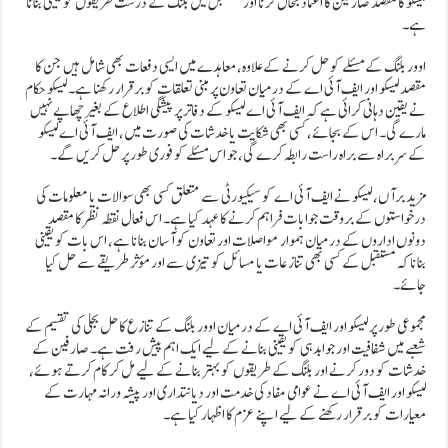
لیسکو کا مقصد صارفین کا اعتماد بحال کرنا اور مستقبل میں بلنگ کے درست طریقوں کو یقینی بنانا
ہے۔
اوور بلنگ کے مسئلے کو حل کرنے کے علاوہ، معاہدے میں ایسی دفعات بھی شامل ہیں جن کا
مقصد لیسکو اور ایف آئی اے کے درمیان تعاون پر مبنی تعلقات کو برقرار رکھنا ہے۔ لیسکو حکام
نے یقین دہانی کرائی ہے کہ ایف آئی اے لیسکو کے دفاتر پر پیشگی اطلاع کے بغیر چھاپے نہیں
مارے گی۔ اس کے بجائے، کسی بھی شکایت یا خدشات کی صورت میں، ایف آئی اے لیسکو
کے سربراہ سے براہ راست رابطہ کرے گی، جو اس مسئلے کو فوری طور پر حل کریں گے۔
مزید برآں، لیسکو نے ایف آئی اے کو سیکیورٹی سے متعلق کسی بھی سوالات یا معلومات کی
درخواستوں کے بروقت جوابات فراہم کرنے کا عہد کیا ہے۔ اس فعال نقطہ نظر کا مقصد
دونوں اداروں کے درمیان ہموار مواصلات اور تعاون کو آسان بنانا ہے، اس بات کو یقینی
بنانا کہ مستقبل کے کسی بھی تنازعات یا مسائل کو تیزی سے اور مؤثر طریقے سے حل کیا
جائے۔
مجموعی طور پر لیسکو اور ایف آئی اے کے درمیان اوور بلنگ کے تنازع کا حل بجلی کی تقسیم کے
شعبے میں شفافیت اور جوابدہی کو یقینی بنانے کے لیے ایک اہم پیش رفت ہے۔ صارفین کے
خدشات کو دور کرنے اور بلنگ کے طریقوں کو بہتر بنانے کے لیے مل کر کام کرتے ہوئے،
لیسکو اور ایف آئی اے نے عوامی مفاد کی خدمت اور دیانتداری اور پیشہ ورانہ مہارت کے
معیارات کو برقرار رکھنے کے لیے اپنے عزم کا اظہار کیا ہے۔