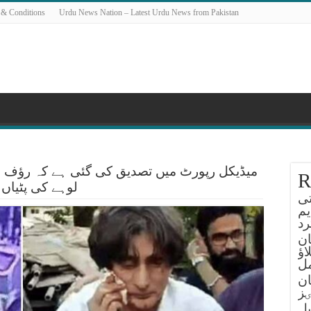
 & Conditions
Urdu News Nation – Latest Urdu News from Pakistan
میڈیکل رپورٹ میں تصدیق کی گئی ہے کہ رؤف 
R
لوہے کی پٹیاں 
تی
یم
د
ان
اؤ
ل
ان
ٸز
یل