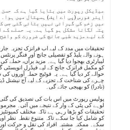
میڈیکل رپورٹ میں بتایا گیا ہے کہ حسن 
ایئر فورس (پی اے ایف) ہسپتال میں ہوا۔ 
میں زخم کی گہرائی نہیں بتائی گئی جس کی
پتہ لگانا مشکل ہو گیا ہے۔ یہ حملے کے ا
کے لیے مزید طبی جانچ کی ضرورت کو واضح 
تحقیقات میں مدد کے لیے اب فرانزک تجزیہ جار
ہونے والے بلیڈ کو تفصیلی جانچ اور فنگر پرنٹس 
لیبارٹری بھجوا دیا گیا ہے۔ مزید برآں، حملے
کو مکمل فرانزک جانچ کے لیے فیڈرل انویسٹی گ
حوالے کر دیا گیا ہے۔ یہ فوٹیج حملہ آوروں کی 
چہرے کی شناخت کے تجزیے کے لیے آج نیشنل ڈیٹ
(نادرا) کو بھیجی جائے گی۔
پولیس رپورٹ میں اس بات کی تصدیق کی گئی
لوہے کی پٹی کے وار کے نتیجے میں آئی۔ مجرمو
تحقیقات کو بڑھا رہی ہے تاکہ مختلف کمیونٹیز،
کو شامل کیا جا سکے، تاکہ متنوع نقطہ نظر او
سکے۔ ممکنہ مشتبہ افراد کی نقل و حرکت اور 