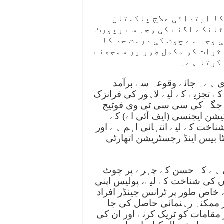
کا ابتدائی علاج پاکستان
ٹانکے لگنے کی وجہ سے رپورٹ
 وجہ سے چوٹ کی درست حد کا
ثرات کو مکمل طور پر سمجھنے
کرتا ہے۔
ی ہے۔ جائے وقوعہ سے برآمد
کے تجزیے کے لیے لاہور کی فرانزک
 کی جگہ کی سی سی ٹی وی فوٹیج
یشن ایجنسی (ایف آئی اے) کے
شناخت کے لیے انتہائی اہم ہے اور
ا بیس اینڈ رجسٹریشن اتھارٹی
 ہے کہ حسن کے چہرے پر چوٹ
ں کی شناخت کے لیے، پولیس اپنی
 خاص طور پر ٹرانس جینڈر افراد
ر ممکنہ رہنمائی حاصل کی جا
مقامات کو ٹریک کرنے اور ان کی