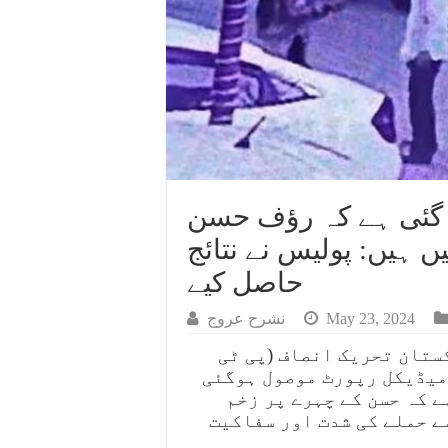
 گئی ہے کہ رؤف حسن
ں ہیں: پولیس نے نتائج
حاصل کیے
May 23, 2024
نشرح عروج
ستان تحریک انصاف (پی ٹی
 میڈیکل رپورٹ موصول ہوگئی
ے کہ حسن کے چہرے پر زخم
ے حملے کی شدت اور سفاکیت