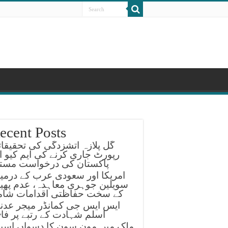
ecent Posts
گل پلازہ آتشزدگی کی تحقیقا
رپورٹ جاری کرنے کی ایم کیو ا
پاکستان کی درخواست مستر
امریکا اور سعودی عرب کے درمی
سویلین جوہری معاہدہ، عدم پھیل
کے سخت حفاظتی اقدامات شام
ایس ایس جی کمانڈر میجر عدن
اسلم شہادت کے رتبے پر فا
ملک میں مون سون کا دسواں اسپ