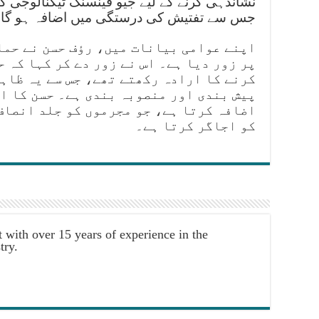
نشاندہی کرنے کے لیے جیو فینسنگ ٹیکنالوجی کو
جس سے تفتیش کی درستگی میں اضافہ ہو گا
اپنے عوامی بیانات میں، رؤف حسن نے حمل
پر زور دیا ہے۔ اس نے زور دے کر کہا کہ ح
کرنے کا ارادہ رکھتے تھے، جس سے یہ ظاہر
پیش بندی اور منصوبہ بندی ہے۔ حسن کا ا
اضافہ کرتا ہے، جو مجرموں کو جلد انصاف 
کو اجاگر کرتا ہے۔
t with over 15 years of experience in the
try.