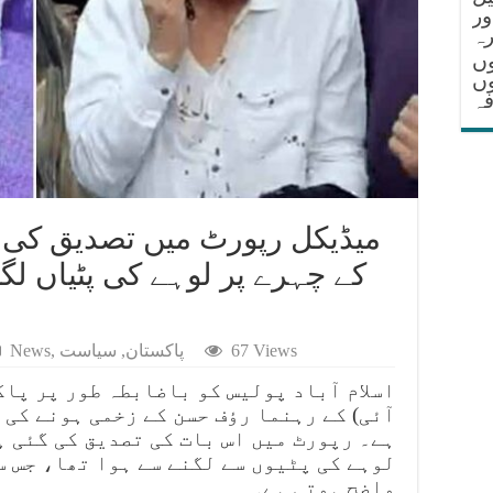
ور
ہ
وں
وں
فہ
میڈیکل رپورٹ میں تصدیق کی
کے چہرے پر لوہے کی پٹیاں لگی
67 Views
پاکستان
,
سیاست
,
News
اسلام آباد پولیس کو باضابطہ طور پر پاک
آئی) کے رہنما رؤف حسن کے زخمی ہونے کی
ہے۔ رپورٹ میں اس بات کی تصدیق کی گئی ہ
لوہے کی پٹیوں سے لگنے سے ہوا تھا، جس س
واضح ہوتی ہے۔