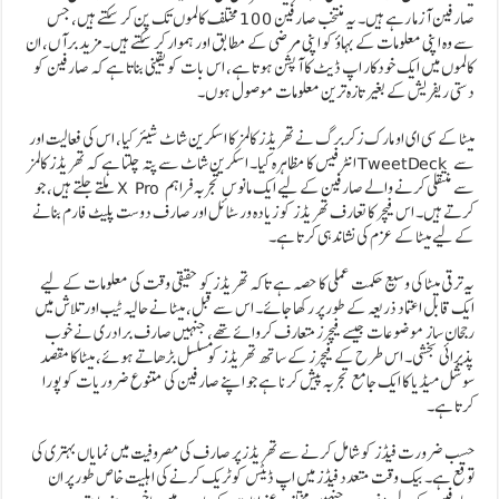
صارفین آزما رہے ہیں۔ یہ منتخب صارفین 100 مختلف کالموں تک پن کر سکتے ہیں، جس
سے وہ اپنی معلومات کے بہاؤ کو اپنی مرضی کے مطابق اور ہموار کر سکتے ہیں۔ مزید برآں، ان
کالموں میں ایک خودکار اپ ڈیٹ کا آپشن ہوتا ہے، اس بات کو یقینی بناتا ہے کہ صارفین کو
دستی ریفریش کے بغیر تازہ ترین معلومات موصول ہوں۔
میٹا کے سی ای او مارک زکربرگ نے تھریڈز کالمز کا اسکرین شاٹ شیئر کیا، اس کی فعالیت اور
انٹرفیس کا مظاہرہ کیا۔ اسکرین شاٹ سے پتہ چلتا ہے کہ تھریڈز کالمز TweetDeck سے
ملتے جلتے ہیں، جو X Pro سے منتقلی کرنے والے صارفین کے لیے ایک مانوس تجربہ فراہم
کرتے ہیں۔ اس فیچر کا تعارف تھریڈز کو زیادہ ورسٹائل اور صارف دوست پلیٹ فارم بنانے
کے لیے میٹا کے عزم کی نشاندہی کرتا ہے۔
یہ ترقی میٹا کی وسیع حکمت عملی کا حصہ ہے تاکہ تھریڈز کو حقیقی وقت کی معلومات کے لیے
ایک قابل اعتماد ذریعہ کے طور پر رکھا جائے۔ اس سے قبل، میٹا نے حالیہ ٹیب اور تلاش میں
رجحان ساز موضوعات جیسے فیچرز متعارف کروائے تھے، جنہیں صارف برادری نے خوب
پذیرائی بخشی۔ اس طرح کے فیچرز کے ساتھ تھریڈز کو مسلسل بڑھاتے ہوئے، میٹا کا مقصد
سوشل میڈیا کا ایک جامع تجربہ پیش کرنا ہے جو اپنے صارفین کی متنوع ضروریات کو پورا
کرتا ہے۔
حسب ضرورت فیڈز کو شامل کرنے سے تھریڈز پر صارف کی مصروفیت میں نمایاں بہتری کی
توقع ہے۔ بیک وقت متعدد فیڈز میں اپ ڈیٹس کو ٹریک کرنے کی اہلیت خاص طور پر ان