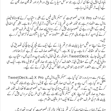
بنیادی اپیل کی عکاسی کرتی ہے، جو سوشل میڈیا کے پیشہ ور افراد اور شوقین صارفین کے
لیے ایک ترجیحی ٹول رہا ہے۔
اس خصوصیت کو سبسکرپشن فیس کے بغیر دستیاب کرنے کا میٹا کا فیصلہ X Pro کے ادا شدہ
ماڈل سے متصادم ہے، جو ممکنہ طور پر تھریڈز کو مسابقتی برتری فراہم کرتا ہے۔ بغیر کسی اضافی
قیمت کے اعلی درجے کی خصوصیات پیش کر کے، میٹا ایسے صارفین کو اپنی طرف متوجہ
کرنے کی امید کرتا ہے جو مالی عزم کے بغیر مضبوط سوشل میڈیا مینجمنٹ ٹولز تلاش کر رہے
ہیں۔
میٹا نے اپنے سوشل میڈیا پلیٹ فارم تھریڈز کے لیے ایک نئے فیچر کی جانچ کی تصدیق کی
ہے، جس کا مقصد صارف کے تجربے کو بڑھانا اور X کے ساتھ مقابلہ کرنا ہے۔ یہ نیا
اضافہ، جو فی الحال ڈیسک ٹاپ ورژن میں دستیاب ہے، TweetDeck میں پائی جانے
والی اپنی مرضی کے مطابق فیڈز متعارف کرایا گیا ہے، جو صارفین کو قابل بناتا ہے۔ ایک ہی
انٹرفیس سے متعدد عنوانات، تلاشوں اور اکاؤنٹس کی نگرانی کرنے کے لیے۔
TweetDeck، جسے X Pro کے نام سے دوبارہ برانڈ کیا گیا ہے، سبسکرپشن ماڈل میں
منتقل ہو گیا ہے، جس سے یہ صرف ان صارفین کے لیے قابل رسائی ہے جو ماہانہ فیس ادا
کرتے ہیں۔ اس کے برعکس، تھریڈز میں میٹا کی جانب سے اس خصوصیت کا تعارف ممکنہ طور
پر سبسکرپشن رکاوٹ کے بغیر اسی طرح کی سروس پیش کر کے X سے مزید صارفین کو اپنے
پلیٹ فارم کی طرف متوجہ کرنے کا ایک اسٹریٹجک اقدام ہے۔
میٹا کے ترجمان نے وضاحت کی کہ تھریڈز کالمز نامی نئی خصوصیت کو محدود تعداد میں