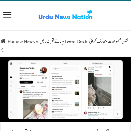
میٹا نے تھریڈز میں TweetDeck جیسی خصوصیت متعارف کرائی
»
News
»
Home
ہے