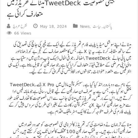
میٹا نے تھریڈز میں TweetDeck جیسی خصوصیت
متعارف کرائی ہے
پاکستان
,
سیاست
,
News
May 18, 2024
نشرح عروج
66 Views
میٹا نے اپنے سوشل میڈیا پلیٹ فارم تھریڈز کے لیے ایک نئے فیچر کی جانچ کی تصدیق کی
ہے، جس کا مقصد صارف کے تجربے کو بڑھانا اور X کے ساتھ مقابلہ کرنا ہے۔ یہ نیا
اضافہ، جو فی الحال ڈیسک ٹاپ ورژن میں دستیاب ہے، TweetDeck میں پائی جانے
والی اپنی مرضی کے مطابق فیڈز متعارف کرایا گیا ہے، جو صارفین کو قابل بناتا ہے۔ ایک ہی
انٹرفیس سے متعدد عنوانات، تلاشوں اور اکاؤنٹس کی نگرانی کرنے کے لیے۔
TweetDeck، جسے X Pro کے نام سے دوبارہ برانڈ کیا گیا ہے، سبسکرپشن ماڈل میں
منتقل ہو گیا ہے، جس سے یہ صرف ان صارفین کے لیے قابل رسائی ہے جو ماہانہ فیس ادا
کرتے ہیں۔ اس کے برعکس، تھریڈز میں میٹا کی جانب سے اس خصوصیت کا تعارف ممکنہ طور
پر سبسکرپشن رکاوٹ کے بغیر اسی طرح کی سروس پیش کر کے X سے مزید صارفین کو اپنے
پلیٹ فارم کی طرف متوجہ کرنے کا ایک اسٹریٹجک اقدام ہے۔
میٹا کے ترجمان نے وضاحت کی کہ تھریڈز کالمز نامی نئی خصوصیت کو محدود تعداد میں
صارفین آزما رہے ہیں۔ یہ منتخب صارفین 100 مختلف کالموں تک پن کر سکتے ہیں، جس