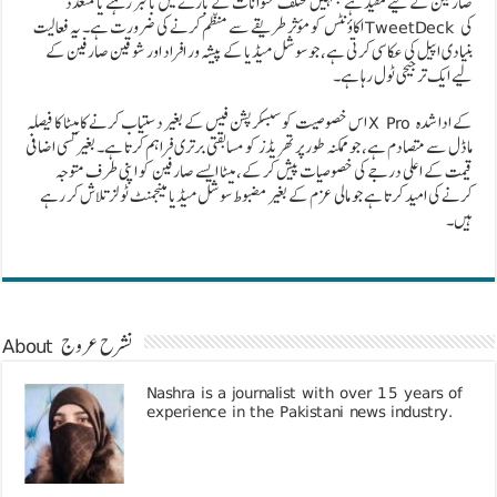
صارفین کے لیے مفید ہے جنہیں مختلف عنوانات کے بارے میں باخبر رہنے یا متعدد
اکاؤنٹس کو مؤثر طریقے سے منظم کرنے کی ضرورت ہے۔ یہ فعالیت TweetDeck کی
بنیادی اپیل کی عکاسی کرتی ہے، جو سوشل میڈیا کے پیشہ ور افراد اور شوقین صارفین کے
لیے ایک ترجیحی ٹول رہا ہے۔
اس خصوصیت کو سبسکرپشن فیس کے بغیر دستیاب کرنے کا میٹا کا فیصلہ X Pro کے ادا شدہ
ماڈل سے متصادم ہے، جو ممکنہ طور پر تھریڈز کو مسابقتی برتری فراہم کرتا ہے۔ بغیر کسی اضافی
قیمت کے اعلی درجے کی خصوصیات پیش کر کے، میٹا ایسے صارفین کو اپنی طرف متوجہ
کرنے کی امید کرتا ہے جو مالی عزم کے بغیر مضبوط سوشل میڈیا مینجمنٹ ٹولز تلاش کر رہے
ہیں۔
About نشرح عروج
Nashra is a journalist with over 15 years of
experience in the Pakistani news industry.