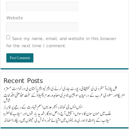
Website
Save my name, email, and website in this browser
for the next time I comment.
Recent Posts
گل پلازہ آتشزدگی کی تحقیقاتی رپورٹ جاری کرنے کی ایم کیو ایم پاکستان کی درخواست مسترد
امریکا اور سعودی عرب کے درمیان سویلین جوہری معاہدہ، عدم پھیلاؤ کے سخت حفاظتی اقدامات
شامل
ایس ایس جی کمانڈر میجر عدنان اسلم شہادت کے رتبے پر فاٸز
ملک میں مون سون کا دسواں اسپیل آج داخل ہوگا، شدید بارشوں اور سیلاب کا خطرہ
سیلاب کے باعث لاہور کی مارکیٹوں میں اشیائے خور و نوش کی قیمتوں میں ریکارڈ اضافہ