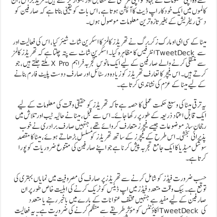
سے وہ اپنی معلومات کے بہاؤ کو اپنی مرضی کے مطابق اور ہموار کر سکتے ہیں۔ مزید برآں، ان
کالموں میں ایک خودکار اپ ڈیٹ کا آپشن ہوتا ہے، اس بات کو یقینی بناتا ہے کہ صارفین کو
دستی ریفریش کے بغیر تازہ ترین معلومات موصول ہوں۔
میٹا کے سی ای او مارک زکربرگ نے تھریڈز کالمز کا اسکرین شاٹ شیئر کیا، اس کی فعالیت اور
انٹرفیس کا مظاہرہ کیا۔ اسکرین شاٹ سے پتہ چلتا ہے کہ تھریڈز کالمز TweetDeck سے
ملتے جلتے ہیں، جو X Pro سے منتقلی کرنے والے صارفین کے لیے ایک مانوس تجربہ فراہم
کرتے ہیں۔ اس فیچر کا تعارف تھریڈز کو زیادہ ورسٹائل اور صارف دوست پلیٹ فارم بنانے
کے لیے میٹا کے عزم کی نشاندہی کرتا ہے۔
یہ ترقی میٹا کی وسیع حکمت عملی کا حصہ ہے تاکہ تھریڈز کو حقیقی وقت کی معلومات کے لیے
ایک قابل اعتماد ذریعہ کے طور پر رکھا جائے۔ اس سے قبل، میٹا نے حالیہ ٹیب اور تلاش میں
رجحان ساز موضوعات جیسے فیچرز متعارف کروائے تھے، جنہیں صارف برادری نے خوب
پذیرائی بخشی۔ اس طرح کے فیچرز کے ساتھ تھریڈز کو مسلسل بڑھاتے ہوئے، میٹا کا مقصد
سوشل میڈیا کا ایک جامع تجربہ پیش کرنا ہے جو اپنے صارفین کی متنوع ضروریات کو پورا
کرتا ہے۔
حسب ضرورت فیڈز کو شامل کرنے سے تھریڈز پر صارف کی مصروفیت میں نمایاں بہتری کی
توقع ہے۔ بیک وقت متعدد فیڈز میں اپ ڈیٹس کو ٹریک کرنے کی اہلیت خاص طور پر ان
صارفین کے لیے مفید ہے جنہیں مختلف عنوانات کے بارے میں باخبر رہنے یا متعدد
اکاؤنٹس کو مؤثر طریقے سے منظم کرنے کی ضرورت ہے۔ یہ فعالیت TweetDeck کی