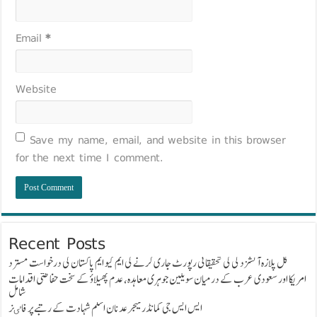
Email
*
Website
Save my name, email, and website in this browser
for the next time I comment.
Recent Posts
گل پلازہ آتشزدگی کی تحقیقاتی رپورٹ جاری کرنے کی ایم کیو ایم پاکستان کی درخواست مسترد
امریکا اور سعودی عرب کے درمیان سویلین جوہری معاہدہ، عدم پھیلاؤ کے سخت حفاظتی اقدامات
شامل
ایس ایس جی کمانڈر میجر عدنان اسلم شہادت کے رتبے پر فاٸز