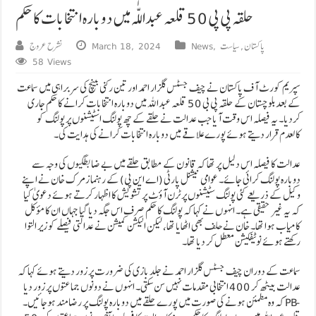
حلقہ پی پی 50 قلعہ عبداللّٰہ میں دوبارہ انتخابات کا حکم
پاکستان
,
سیاست
,
News
March 18, 2024
نشرح عروج
58 Views
سپریم کورٹ آف پاکستان نے چیف جسٹس گلزار احمد اور تین رکنی بینچ کی سربراہی میں سماعت
کے بعد بلوچستان کے حلقہ پی بی 50 قلعہ عبداللہ میں دوبارہ انتخابات کرانے کا حکم جاری
کردیا۔ یہ فیصلہ اس وقت آیا جب عدالت نے حلقے کے چھ پولنگ اسٹیشنوں پر پولنگ کو
کالعدم قرار دیتے ہوئے پورے علاقے میں دوبارہ انتخابات کرانے کی ہدایت کی۔
عدالت کا فیصلہ اس دلیل پر تھا کہ قانون کے مطابق حلقے میں بے ضابطگیوں کی وجہ سے
دوبارہ پولنگ کرائی جائے۔ عوامی نیشنل پارٹی (اے این پی) کے رہنما زمرک خان نے اپنے
وکیل کے ذریعے کئی پولنگ سٹیشنوں پر ٹرن آؤٹ پر تشویش کا اظہار کرتے ہوئے دعویٰ کیا
کہ یہ غیر حقیقی ہے۔ انہوں نے کہا کہ پولنگ کا حکم صرف اس جگہ دیا گیا جہاں ان کا مؤکل
کامیاب ہوا تھا۔ خان نے حلف بھی اٹھایا تھا، لیکن الیکشن کمیشن نے عدالتی فیصلے کو زیر التوا
رکھتے ہوئے نوٹیفکیشن معطل کر دیا تھا۔
سماعت کے دوران چیف جسٹس گلزار احمد نے جلد بازی کی ضرورت پر زور دیتے ہوئے کہا کہ
عدالت بیٹھ کر 400 انتخابی مقدمات نہیں سن سکتی۔ انہوں نے دونوں جماعتوں پر زور دیا
کہ وہ مطمئن ہونے کی صورت میں پورے حلقے میں دوبارہ پولنگ پر رضامند ہوجائیں۔ PB-