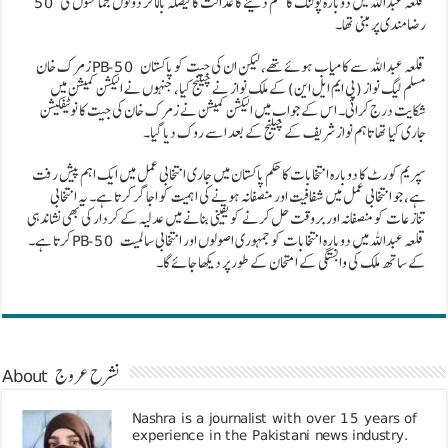
50 قلعہ عبداللہ میں دوبارہ پولنگ کا حکم دینے کا عدالت کا فیصلہ بالآخر دونوں جماعتوں کی
رضامندی پر مبنی تھا۔
زمرک خان PB-50 قلعہ عبداللہ سے کامیاب ہوئے تھے، لیکن ان کی جیت کو پاکستان
مسلم لیگ نواز (پی ایم ایل این) کے ملک نواز نے چیلنج کیا، جنہوں نے الیکشن کمیشن میں
شکایت درج کرائی۔ اس کے جواب میں الیکشن کمیشن نے زمرک خان کی جیت کا نوٹیفکیشن
جاری کیا تھا تاہم نواز شریف کے چیلنج کے بعد اسے روک دیا گیا۔
سپریم کورٹ کا دوبارہ انتخابات کا حکم پاکستان میں جاری انتخابی عمل میں ایک اہم پیش رفت
ہے، جو انتخابی عمل میں شفافیت اور منصفانہ ہونے کی اہمیت کو اجاگر کرتا ہے۔ یہ انتخابی
تنازعات کو منصفانہ اور بروقت حل کرنے کو یقینی بنانے میں عدلیہ کے کردار کی بھی نشاندہی
کرتا ہے۔ PB-50 قلعہ عبداللہ میں دوبارہ انتخابات کو جمہوری اصولوں اور انتخابی سالمیت
کے ساتھ ملک کی وابستگی کے امتحان کے طور پر دیکھا جائے گا۔
About نشرح عروج
Nashra is a journalist with over 15 years of
experience in the Pakistani news industry.