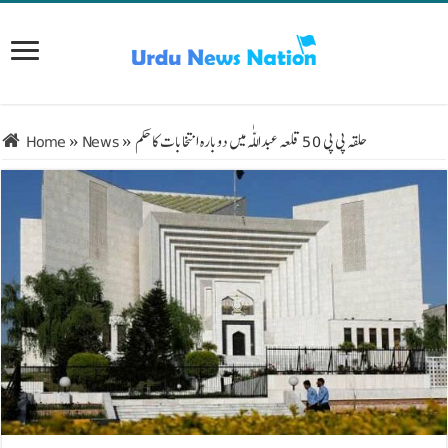
حلقہ پی پی 50 قلعہ عبداللّٰہ میں دوبارہ انتخابات کا حکم
»
News
»
Home