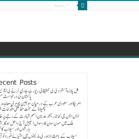
ecent Posts
گل پلازہ آتشزدگی کی تحقیقاتی رپورٹ جاری کرنے کی ایم کیو
پاکستان کی درخواست مس
امریکا اور سعودی عرب کے درمیان سویلین جوہری معاہدہ، 
پھیلاؤ کے سخت حفاظتی اقدامات ش
ایس ایس جی کمانڈر میجر عدنان اسلم شہادت کے رتبے پر ف
ملک میں مون سون کا دسواں اسپیل آج داخل ہوگا، ش
بارشوں اور سیلاب کا خ
سیلاب کے باعث لاہور کی مارکیٹوں میں اشیائے خور و نوش