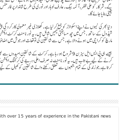
گے۔ شرکاء کو علی ظفر، آئمہ بیگ، عارف لوہار اور نوری کی طرح شاندار پرفارمنس
یقینی بنایا جائے گا۔
مارچ کو کراچی میں ہونے والا ہے، جس سے شائقین کی توقعات اور جوش میں اضافہ
جیسے ہی پی ایس ایل سیزن 9 شروع ہو رہا ہے، کرکٹ کے شائقین ا
کرنے کے لیے بے تاب ہیں۔ یہ ٹورنامنٹ نہ صرف اعلی درجے کی کرکٹنگ ایکشن کا 
کرتا ہے، جو زندگی کے تمام شعبوں سے تعلق رکھنے والے شائقین کو کھیل کے لیے ا
with over 15 years of experience in the Pakistani news