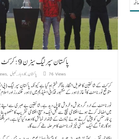
ضافہ
پاکستان سپر لیگ سیزن 9: کرکٹ کے شائقین کے لیے ایک سنسنی خیز آغاز
76 Views
پاکستان
,
کاروبار
,
کھیل
,
ews
متوقع ٹورنامنٹ کا آغاز لاہور کے مشہور قذافی اسٹیڈیم میں لاہور قلندرز اور اسلا
ٹورنامنٹ کے ارد گرد جوش و خروش قابل دید ہے، شائقین بے صبری سے اپنے پسندید
میں اضافہ کرتے ہوئے افتتاحی میچ سے قبل ایک وسیع افتتاحی تقریب کا منصوبہ بنا
پرفارمنس کو پیش کرتے ہوئے ٹیلنٹ کے شاندار نمائش کا وعدہ کیا گیا ہے۔ اسرافگن
ہوگا، جو آگے ایک سنسنی خیز ٹورنامنٹ کا مرحلہ طے کرے گا۔
افتتاحی تقریب کا آغاز شام ساڑھے چھ بجے قذافی اسٹیڈیم میں ہونا ہے جس کے گ