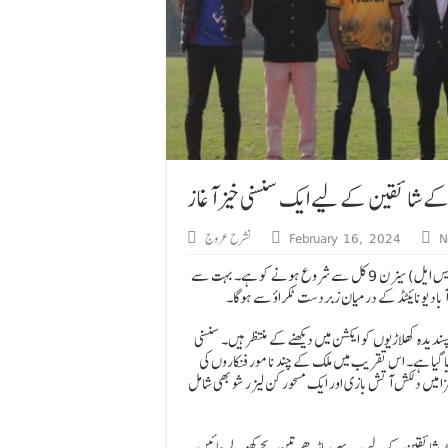
N
February 16, 2024
نشرح عروج
کرکٹ کے شائقین کا طویل انتظار بالآخر ختم ہوگیا ہے کیونکہ پاکستان سپر لیگ (پی ایس ایل) سیزن 9 کل سے شروع ہونے کو ہے۔ بہت سے
م آباد یونائیٹڈ کے درمیان زبردست ٹکراؤ سے ہوگا۔
ہ کھلاڑیوں کو ایکشن میں دیکھنے کے منتظر ہیں۔ سنسنی
یا گیا ہے۔ اس تقریب میں ملک کے چند نامور فنکاروں کی
زا میں دلکش آتش بازی اور ایک مسحور کن لیزر شو بھی شامل
یٹ شائقین کے لیے سہ پہر ساڑھے تین بجے کھولے جائیں