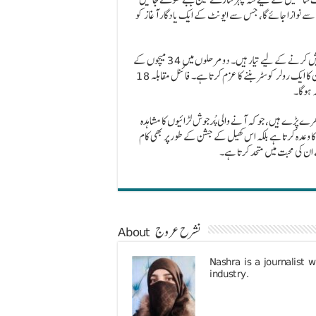
 سے نوازا جائے گا، جس سے ایونٹ کے ایک یادگار آغاز کو
دنیا بھر کی ٹیموں نے اپنے اسکواڈز کو جمع کر لیا ہے، کھلاڑی غیر معمولی کارکردگی پیش کرنے کے لیے تیار ہیں۔ دو مرحلوں میں 34 میچوں کے
شیڈول کے ساتھ، جس میں چھ مسابقتی ٹیمیں شامل ہیں، یہ ٹورنامنٹ کرکٹ ایکشن کا ایک رولر کوسٹر بننے کا عزم کرتا ہے۔ فائنل مقابلہ 18
 ہوگا۔
میدوں سے بھرے پڑے ہیں، جو کہ آنے والی پُرجوش لڑائیوں کا مشاہدہ
وعدہ کرتا ہے بلکہ اس کھیل کے جشن کے طور پر بھی کام
ن کی محبت میں متحد کرتا ہے۔
About نشرح عروج
Nashra is a journalist 
industry.