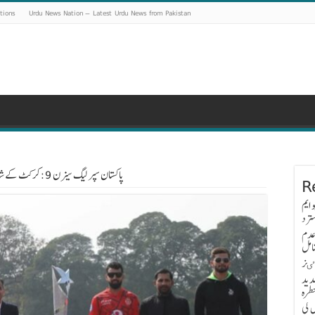
tions
Urdu News Nation – Latest Urdu News from Pakistan
پاکستان سپر لیگ سیزن 9: کرکٹ کے شائقین کے لیے ایک سنسنی خیز آغاز
R
 ایم
ترد
عدم
امل
اٸز
دید
طرہ
 کی