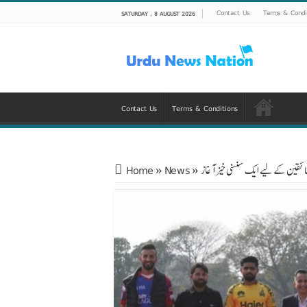
Contact Us
Terms & Condi
SATURDAY , 8 AUGUST 2026
Contact Us
Terms & Conditions
Home
»
News
»