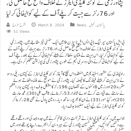
پشاور زلمی نے کوئٹہ گلیڈی ایٹرز کے خلاف واضح فتح حاصل کی،
اور 76 رنز سے جیت کر پلے آف کے لیے کوالیفائی کر لیا
پاکستان
,
کھیل
,
News
March 8, 2024
نشرح عروج
51 Views
بی ایل پاکستان سپر لیگ (پی ایس ایل) سیزن 9 میں ایک سنسنی خیز مقابلے میں، پشاور زلمی
نے کوئٹہ گلیڈی ایٹرز کے خلاف واضح فتح حاصل کی، اور 76 رنز سے جیت کر پلے آف کے
لیے کوالیفائی کر لیا۔ اس جیت نے ملتان سلطانز کے پہلے کوالیفائی کرنے کے بعد، پلے آف
کے لیے کوالیفائی کرنے والی دوسری ٹیم کے طور پر پشاور زلمی کی پوزیشن مستحکم کر دی ہے۔
راولپنڈی کے مشہور اسٹیڈیم میں منعقدہ اس میچ کا آغاز کوئٹہ گلیڈی ایٹرز کے کپتان ریلی روسو
نے ٹاس جیت کر پہلے فیلڈنگ کا فیصلہ کیا۔ پشاور زلمی نے موقع سے فائدہ اٹھاتے ہوئے
مقررہ 20 اوورز میں 8 وکٹوں کے نقصان پر 196 رنز کا مشکل ہدف دیا۔ کپتان بابر اعظم
نے سامنے سے قیادت کرتے ہوئے شاندار 53 رنز بنائے، ثاقب علی (30)، محمد حارث
(20) اور کیڈمور (33) نے ان کا بھرپور ساتھ دیا۔ رومین پاول نے بھی 28 رنز بنا کر
کوئٹہ گلیڈی ایٹرز کے لیے ایک مضبوط ہدف دیا۔
جواب میں، کوئٹہ گلیڈی ایٹرز نے شراکت داری قائم کرنے میں جدوجہد کی اور وقفے وقفے
سے وکٹیں گنوائیں۔ عقیل حسین پشاور زلمی کے ہیرو بن کر ابھرے، اپنے چوتھے اوور میں