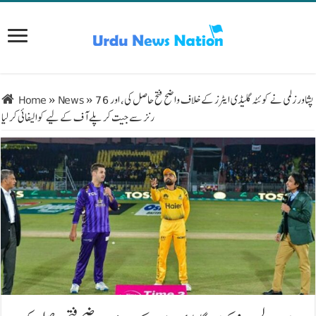
پشاور زلمی نے کوئٹہ گلیڈی ایٹرز کے خلاف واضح فتح حاصل کی، اور 76
»
News
»
Home
رنز سے جیت کر پلے آف کے لیے کوالیفائی کر لیا