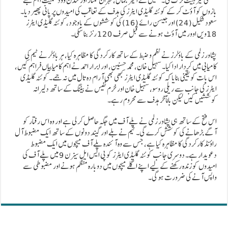
سنسنی خیز ہیٹ ٹرک کی۔ عقیل نے امیر جمال، مہران ممتاز اور لنڈن ووڈ سمیت اہم بلے
بازوں کو آؤٹ کر کے کوئٹہ گلیڈی ایٹرز کی ہدف کے تعاقب کی امیدوں پر پانی پھیر دیا۔
سعود شکیل (24) اور جیسن رائے (16) کی کوششوں کے باوجود، کوئٹہ گلیڈی ایٹرز
18ویں اوور میں آؤٹ ہونے سے قبل صرف 120 رنز بنا سکی۔
پشاور زلمی کے باؤلرز نے نظم و ضبط کے ساتھ کارکردگی کا مظاہرہ کیا، ہر باؤلر نے ٹیم کی
کامیابی میں کردار ادا کیا۔ سہیل خان، محمد حسنین، اور ابرار احمد نے اہم کامیابیاں فراہم کیں،
اس بات کو یقینی بنایا کہ کوئٹہ گلیڈی ایٹرز کبھی بھی آرام دہ تال میں نہ جمے۔ کوئٹہ گلیڈی
ایٹرز کی جانب سے ریلی روسو، سہیل خان اور خرم نفیس نے بیٹنگ کے ساتھ دلیرانہ
کوششیں کیں لیکن بالآخر ہدف سے محروم رہے۔
اس فتح کے ساتھ ہی پشاور زلمی نے پلے آف میں جگہ حاصل کر لی ہے اور وہ اس رفتار کو
آگے بڑھانے کی کوشش کرے گی۔ ٹیم نے بلے اور گیند دونوں کے ساتھ ایک مضبوط آل
راؤنڈ کارکردگی کا مظاہرہ کیا ہے، جس سے وہ آئندہ پلے آف میچوں میں ایک مضبوط
دعویدار ہے۔ دوسری جانب کوئٹہ گلیڈی ایٹرز کو پی ایس ایل سیزن 9 میں پلے آف کی
امیدوں کو زندہ رکھنے کے لیے اپنے اگلے میچوں میں دوبارہ منظم ہونے اور مضبوطی سے
واپس آنے کی ضرورت ہوگی۔