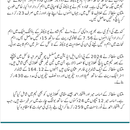
شاداب کے ساتھ ساتھ اسلام آباد یونائیٹڈ کے دو دیگر کھلاڑی عماد وسیم اور نسیم شاہ نے بھی
ٹیم میں جگہ حاصل کی ہے۔ عماد وسیم نے یونائیٹڈ کی کامیابی میں اہم کردار ادا کیا، خاص طور پر
ملتان سلطانز کے خلاف فائنل میں، جہاں انہوں نے اپنے چار اوورز میں صرف 23 رنز دے
کر پانچ وکٹیں حاصل کیں۔
کندھے کی انجری سے بھرپور واپسی کرنے والے نسیم شاہ نے یونائیٹڈ کے باؤلنگ اٹیک میں اہم
کردار ادا کیا، انہوں نے 7.56 کے اکانومی ریٹ کے ساتھ 15 وکٹیں حاصل کیں۔ اہم
لمحات میں اہم وکٹیں لینے کی ان کی صلاحیت یونائیٹڈ کے ٹائٹل کے سفر میں اہم ثابت ہوئی۔
ملتان سلطانز نے 2024 کے پی ایس ایل ایڈیشن میں مسلسل چوتھی مرتبہ فائنل میں پہنچنے
کے بعد ٹیم میں پانچ کھلاڑیوں کا حصہ ڈالا ہے جن میں تین غیر ملکی کھلاڑی بھی شامل ہیں۔
ملتان سلطانز کے ایک شاندار پرفارمر عثمان خان ہیں جنہوں نے 164.12 کے شاندار
اسٹرائیک ریٹ کے ساتھ کھیلا اور دو سنچریوں اور دو نصف سنچریوں کی مدد سے 430 رنز
بنائے۔
ملتان سلطانز کے اسامہ میر اور افتخار احمد جیسے مقامی کھلاڑیوں کو بھی ٹیم میں شامل کیا گیا
ہے۔ اسامہ میر 12 میچوں میں 24 وکٹوں کے ساتھ بولنگ چارٹ میں سرفہرست ہیں، جب
کہ افتخار احمد نے ٹورنامنٹ میں 259 رنز بنا کر اپنی بلے بازی کی مہارت کا مظاہرہ کیا