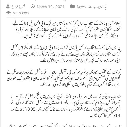
پاکستان
,
سیاست
,
News
March 19, 2024
نشرح عروج
50 Views
اسلام آباد یونائیٹڈ کے شاداب خان کو آئندہ پاکستان سپر لیگ (پی ایس ایل) 9 کے لیے
منتخب ٹیم کا کپتان مقرر کیا گیا ہے۔ ٹیم کی ساخت میں ملتان سلطانز کے پانچ، اسلام آباد
یونائیٹڈ کے تین، پشاور زلمی کے دو اور کراچی کنگز کے ایک کھلاڑی شامل ہیں۔ .
پی ایس ایل ٹیم کے انتخاب کا عمل پاکستان کرکٹ بورڈ (پی سی بی) کے ڈائریکٹر انٹرنیشنل
کرکٹ عثمان واہلہ کی سربراہی میں ایک پینل نے کیا۔ پینل میں آزاد ارکان جیسے تبصرہ نگار
ڈینی موریسن، مارک بچر، عروج ممتاز، اور طارق سعید شامل تھے۔
انتخابی عمل کے دوران، پینل نے T20 کرکٹ کے مختلف پہلوؤں پر توجہ مرکوز کی، بشمول
کھلاڑیوں کی مستقل مزاجی، ٹیم ورک، اور بہترین ممکنہ ٹیم کا مجموعہ۔ ان کا مقصد ایک متوازن
ٹیم بنانا تھا جو کھیل کے تمام پہلوؤں میں اچھی کارکردگی دکھا سکے۔
شاداب خان کی قیادت میں اسلام آباد یونائیٹڈ نے پی ایس ایل میں فتح حاصل کرتے ہوئے
تیسرا ٹائٹل اپنے نام کیا۔ شاداب کی پورے ٹورنامنٹ میں شاندار آل راؤنڈ کارکردگی نے
انہیں بہترین کھلاڑی ہونے کا اعزاز دلایا، انہوں نے 12 میچوں میں 305 رنز بنائے اور
14 وکٹیں حاصل کیں۔