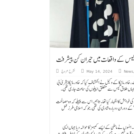
لاق کیس کے واقعات میں حیران کن پیشرفت
News
May 14, 2024
نشرح عروج
اور مانیکا کے وکیل نے انکشاف کیا کہ خاور مانیکا بشریٰ بی
ی جہاں طلاق کیس سے متعلق اپیلوں کی سماعت جاری تھی۔
 کی خواہش کا اظہار کیا تھا۔ تاہم، اس سے پہلے کہ وہ مصالحت
 کے دوران دوبارہ شادی کی تھی، جو کہ اسلامی طرز عمل
انہوں نے ماضی کے ایسے کیسز کا حوالہ دیا جہاں ایسی
صوص وقت نہیں ہے جس کے اندر ایسی شادی کے خلاف شکایت