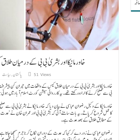
ضافہ
خاور مانیکا اور بشریٰ بی بی کے درمیان ط
51 Views
پاکستان
,
سیاست
,
خاور مانیکا اور بشریٰ بی بی کے درمیان طلاق کیس کے واقعات میں حیران کن پیشرفت، خ
بی سے صلح کرنے کا ارادہ رکھتے تھے۔ یہ کارروائی سیشن کورٹ اسلام آباد میں ہوئ
خاور مانیکا کے وکیل رضوان عباسی نے بیان دیا کہ خاور مانیکا نے بشریٰ بی بی سے صلح
کا عمل شروع کر پاتے، یہ بات سامنے آئی کہ بشریٰ بی بی اور عمران خان نے ‘عدت’
کے مطابق طلاق کے بعد عدت ہے۔
رضوان عباسی نے زور دے کر کہا کہ عدت کے دوران نکاح کرنا جرم سمجھا جاتا ہے۔ 
شادیوں کو مقدمے میں لایا گیا تھا، اس بات پر روشنی ڈالتے ہوئے کہ کوئی مخ