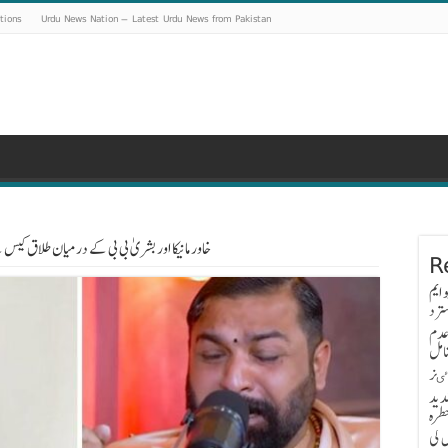
tions
Urdu News Nation – Latest Urdu News from Pakistan
خاور مانیکا اور بشریٰ بی بی کے درمیان طلاق ک
R
 ایم
ترد
عدم
امل
اٸز
دید
طرہ
 کی