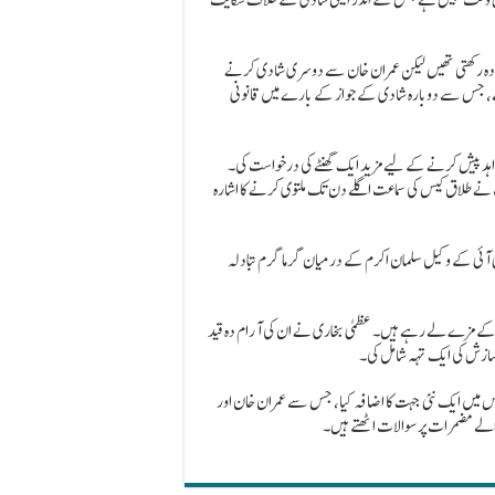
 ارادہ رکھتی تھیں لیکن عمران خان سے دوسری شادی کرنے
ہے، جس سے دوبارہ شادی کے جواز کے بارے میں قانونی
واہد پیش کرنے کے لیے مزید ایک گھنٹے کی درخواست کی۔
اب نہیں ہوں گے، عدالت نے طلاق کیس کی سماعت اگلے دن تک ملتوی کرنے کا اشارہ
ی آئی کے وکیل سلمان اکرم کے درمیان گرما گرم تبادلہ
ام کے مزے لے رہے ہیں۔ عظمیٰ بخاری نے ان کی آرام دہ قید
سازش کی ایک تہہ شامل کی۔
میں ایک نئی جہت کا اضافہ کیا، جس سے عمران خان اور
 والے مضمرات پر سوالات اٹھتے ہیں۔