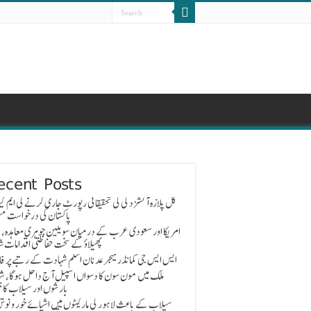
ecent Posts
گل پلازہ آتشزدگی کی تحقیقاتی رپورٹ جاری کرنے کی ایم کیو
پاکستان کی درخواست مس
امریکا اور سعودی عرب کے درمیان سویلین جوہری معاہدہ، 
پھیلاؤ کے سخت حفاظتی اقدامات ش
ایس ایس جی کمانڈر میجر عدنان اسلم شہادت کے رتبے پر ف
ملک میں مون سون کا دسواں اسپیل آج داخل ہوگا، ش
بارشوں اور سیلاب کا خ
سیلاب کے باعث لاہور کی مارکیٹوں میں اشیائے خور و نوش