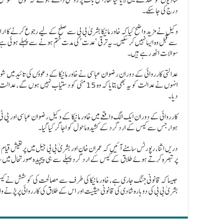
درج کی جا سکے۔
وکیل نے مزید واضح کیا کہ خاور مانیکا بشریٰ بی بی سے صلح کے لیے رجوع کرنے کا
سے قبل وہ ایسا نہیں کر سکیں۔ یہ ترقی ‘عدت’ کی مدت ختم ہونے سے پہلے ہوئی 
سوالات اٹھ رہے ہیں۔
عدالتی کارروائی کے دوران رضوان عباسی نے خاور مانیکا کے دعوؤں کی تائید میں ش
انہوں نے عدالت کو یہ بھی بتایا کہ وہ 15 مئی کو دستی
دیا۔
کارروائی کے دوران ایک الگ واقعے میں خاور مانیکا کے وکیل رضوان عباسی اور پی ٹ
ہوا، جس سے کیس کے اردگرد کے کشیدہ ماحول کو اجاگر کیا گیا۔
دریں اثنا، رپورٹس سامنے آئیں کہ عمران خان اور بشریٰ بی بی جیل میں پرتعیش قی
پر تبصرہ کرتے ہوئے طلاق کے کیس کے ارد گرد پہلے سے ہی پیچیدہ صورتحال میں 
جیسا کہ قانونی جنگ جاری ہے، خاور مانیکا کی طرف سے مصالحت کی کوشش نے کیس 
بشریٰ بی بی کی دوبارہ شادی کی قانونی حیثیت اور اس کے طلاق کی کارروائی پر پڑنے