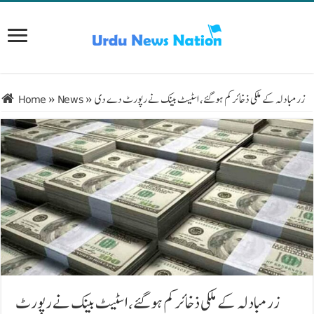
زرمبادلہ کے ملکی ذخائر کم ہوگئے، اسٹیٹ بینک نے رپورٹ دے دی
»
News
»
Home
زرمبادلہ کے ملکی ذخائر کم ہوگئے، اسٹیٹ بینک نے رپورٹ