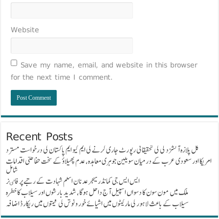
Website
Save my name, email, and website in this browser
for the next time I comment.
Recent Posts
گل پلازہ آتشزدگی کی تحقیقاتی رپورٹ جاری کرنے کی ایم کیو ایم پاکستان کی درخواست مسترد
امریکا اور سعودی عرب کے درمیان سویلین جوہری معاہدہ، عدم پھیلاؤ کے سخت حفاظتی اقدامات
شامل
ایس ایس جی کمانڈر میجر عدنان اسلم شہادت کے رتبے پر فاٸز
ملک میں مون سون کا دسواں اسپیل آج داخل ہوگا، شدید بارشوں اور سیلاب کا خطرہ
سیلاب کے باعث لاہور کی مارکیٹوں میں اشیائے خور و نوش کی قیمتوں میں ریکارڈ اضافہ