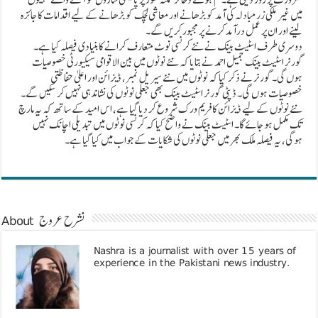
میں غیر ملکی زرمبادلہ کی آمد کو بڑھانے اور معاشی لچک کو بڑھانے کے لیے اقدامات کا جائزہ
لینے اور ان پر عمل درآمد کرنے پر مجبور کریں گے۔
دوسری طرف اسٹیٹ بینک نے نئے کرنسی نوٹ متعارف کرانے کا بنیادی فیصلہ کیا ہے۔
گورنر اسٹیٹ بینک جمیل احمد نے بتایا کہ نئے نوٹوں میں بین الاقوامی سیکیورٹی خصوصیات
ہوں گی۔ گورنر نے ذکر کیا کہ نوٹوں میں نئے سیریل نمبر، ڈیزائن اور اعلیٰ حفاظتی
خصوصیات ہوں گی۔ ڈپٹی گورنر اسٹیٹ بینک بھی جعلی نوٹوں کی نشاندہی نہیں کر سکیں گے۔
نئے نوٹوں کے لیے ڈیزائن کا فریم ورک شروع کر دیا گیا ہے، اس امید کے ساتھ کہ یہ مارچ
تک مکمل ہو جائے گا۔ اسٹیٹ بینک نے واضح کیا کہ کرنسی نوٹوں میں تبدیلی اچانک نہیں
ہوگی، یہ فیصلہ ملک بھر میں جعلی نوٹوں کی شکایات کے جواب میں کیا گیا ہے۔
About نشرح عروج
Nashra is a journalist with over 15 years of
experience in the Pakistani news industry.