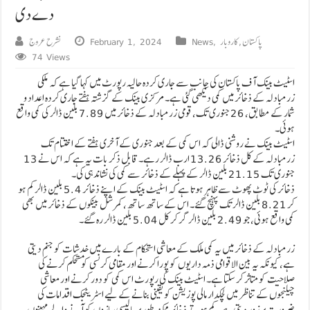
دے دی
پاکستان
,
کاروبار
,
News
February 1, 2024
نشرح عروج
74 Views
اسٹیٹ بینک آف پاکستان کی جانب سے جاری کردہ حالیہ رپورٹ میں کہا گیا ہے کہ ملکی
زرمبادلہ کے ذخائر میں کمی دیکھی گئی ہے۔ مرکزی بینک کے گزشتہ ہفتے جاری کردہ اعداد و
شمار کے مطابق، 26 جنوری تک، قومی زرمبادلہ کے ذخائر میں 7.89 بلین ڈالر کی کمی واقع
ہوئی۔
اسٹیٹ بینک نے روشنی ڈالی کہ اس کمی کے بعد جنوری کے آخری ہفتے کے اختتام تک
زرمبادلہ کے کل ذخائر 13.26 ارب ڈالر رہے۔ قابل ذکر بات یہ ہے کہ اس نے 13
جنوری تک 21.15 بلین ڈالر کے پہلے کے ذخائر سے کمی کی نشاندہی کی۔
ذخائر کی ٹوٹ پھوٹ سے ظاہر ہوتا ہے کہ اسٹیٹ بینک کے اپنے ذخائر 5.4 بلین ڈالر کم ہو
کر 8.21 بلین ڈالر تک پہنچ گئے۔ اس کے ساتھ ساتھ، کمرشل بینکوں کے ذخائر میں بھی
کمی واقع ہوئی، جو 2.49 بلین ڈالر گر کر کل 5.04 بلین ڈالر رہ گئے۔
زرمبادلہ کے ذخائر میں یہ کمی ملک کے معاشی استحکام کے بارے میں خدشات کو جنم دیتی
ہے، کیونکہ یہ بین الاقوامی ذمہ داریوں کو پورا کرنے اور مقامی کرنسی کو مستحکم کرنے کی
صلاحیت کو متاثر کر سکتا ہے۔ اسٹیٹ بینک کی رپورٹ اس کمی کو دور کرنے اور معاشی
چیلنجوں کے تناظر میں لچکدار مالی پوزیشن کو یقینی بنانے کے لیے اسٹریٹجک اقدامات کی
ضرورت پر زور دیتی ہے۔ کم ہوتے ذخائر ممکنہ طور پر پالیسی سازوں کو آنے والے مہینوں