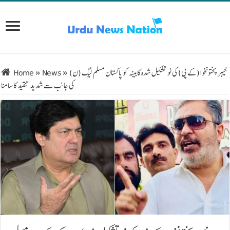
خیبرپختونخوا (کے پی) کی نو تشکیل شدہ کابینہ کو پاکستان مسلم لیگ (ن)
»
News
»
Home
کی جانب سے شدید تنقید کا سامنا