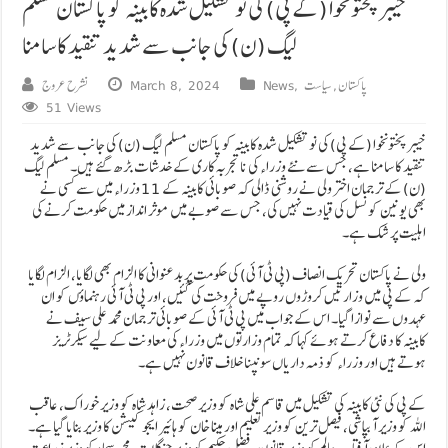
خیبرپختونخوا (کے پی) کی نو تشکیل شدہ کابینہ کو پاکستان مسلم
لیگ (ن) کی جانب سے شدید تنقید کا سامنا
پاکستان
,
سیاست
,
News
March 8, 2024
نشرح عروج
51 Views
خیبرپختونخوا (کے پی) کی نو تشکیل شدہ کابینہ کو پاکستان مسلم لیگ (ن) کی جانب سے شدید
تنقید کا سامنا ہے، جس سے نئے وزراء کی ناتجربہ کاری کے خدشات بڑھ گئے ہیں۔ مسلم لیگ
(ن) کے ترجمان اختر ولی نے روشنی ڈالی کہ صوبائی کابینہ کے 11 وزراء میں سے کسی نے
بھی یونین کونسل کی قیادت نہیں کی، جس سے صوبے میں موثر انداز میں حکومت کرنے کی
اہلیت پر شک ہے۔
ولی نے پاکستان تحریک انصاف (پی ٹی آئی) کی حکومت پر بدعنوانی کا الزام بھی لگایا، الزام لگایا
کہ کے پی میں وزارتیں کروڑوں روپے میں فروخت کی گئیں، اور پی ٹی آئی رہنماؤں کو ان
عہدوں سے نوازا گیا۔ اس کے جواب میں پی ٹی آئی کے صوبائی ترجمان محمد علی سیف نے
کابینہ کا دفاع کرتے ہوئے کہا کہ تمام وزارتوں میں وزراء کی معاونت کے لیے سیکرٹریز
ہوتے ہیں اور وزراء کو ذمہ داریاں سونپنا خلاف قانون نہیں ہے۔
کے پی کی نئی کابینہ کی تشکیل میں قاسم علی شاہ کو وزیر صحت، زاہد شاہ کو وزیر خوراک، عاقب
اللہ کو وزیر آبپاشی، فیصل ترین کو وزیر تعلیم اور مینا خان کو ہائیر ایجوکیشن کا وزیر بنایا گیا ہے۔