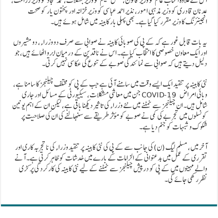
اس کے علاوہ آفتاب عالم کو وزیر قانون، فضل حکیم کو وزیر جنگلات، محمد سجاد کو وزیر زراعت،
عدنان قادری کو وزیر مذہبی امور، نذیر احمد عباسی کو وزیر خزانہ اور پختون یار کو صحت
انجینئرنگ کا وزیر مقرر کیا گیا ہے۔ بھی پہلی بار کابینہ میں شامل ہوئے ہیں۔
یہ بات قابل غور ہے کہ کے پی کی صوبائی کابینہ نے صوابی سے صرف دو وزراء، دو مشیروں
اور ایک معاون خصوصی کا انتخاب کیا ہے۔ اس نے ناقدین کے درمیان ابرو اٹھائے ہیں، جو
دلیل دیتے ہیں کہ صوابی سے نمائندگی صوبے کے تنوع کی عکاسی نہیں کرتی۔
نئی کابینہ پر تنقید ایک ایسے وقت میں سامنے آئی ہے جب کے پی کو مختلف چیلنجز کا سامنا ہے،
جن میں معاشی مشکلات، سیکیورٹی کے مسائل اور جاری COVID-19 وبائی امراض
شامل ہیں۔ ان چیلنجز سے نمٹنے میں نئے وزراء کی تاثیر دیکھنا باقی ہے، لیکن ان کے اہم یونین
کونسلوں میں تجربے کی کمی نے صوبے کو مؤثر طریقے سے سنبھالنے کی ان کی صلاحیت پر
شکوک و شبہات کو جنم دیا ہے۔
آخر میں، مسلم لیگ (ن) کی جانب سے کے پی کی نئی کابینہ پر تنقید وزراء کی ناتجربہ کاری اور
تقرری کے عمل میں بدعنوانی کے الزامات کے بارے میں خدشات کو ظاہر کرتی ہے۔ آنے
والے مہینوں میں کے پی کو درپیش چیلنجز سے نمٹنے کے لیے نئی کابینہ کی کارکردگی پر کڑی
نظر رکھی جائے گی۔