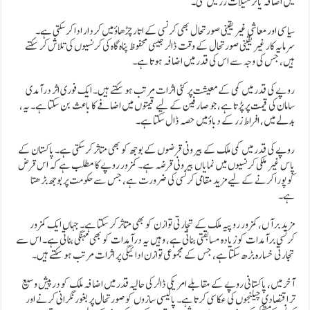
میں اضافہ یا ترسیلات زر میں کمی۔
سیاسی اور معاشی غیر یقینی صورتحال بھی کرنسی کے اتار چڑھاؤ میں کردار ادا کر سکتی ہے۔
سرمایہ کار غیر یقینی صورتحال کے وقت ڈالر جیسی محفوظ پناہ گاہ کی کرنسیوں کی تلاش کر سکتے
ہیں، جس کی وجہ سے اس کی قدر میں اضافہ ہوتا ہے۔
روپے کی قدر میں کمی کے معیشت پر کئی اثرات مرتب ہو سکتے ہیں۔ ایک فوری اثر درآمدی
سامان کی قیمت پر پڑتا ہے، جو صارفین کے لیے قیمتوں میں اضافے کا باعث بن سکتا ہے۔ یہ،
بدلے میں، افراط زر کے دباؤ میں حصہ ڈال سکتا ہے۔
روپے کی قدر میں کمی ملک کے بیرونی قرضوں کے بوجھ کو بھی متاثر کر سکتی ہے۔ پاکستان کے
پاس غیر ملکی کرنسیوں میں نمایاں بیرونی قرضہ ہے۔ کمزور روپے کا مطلب ہے کہ اس قرض
کو پورا کرنے کے لیے مزید مقامی کرنسی کی ضرورت ہے، جس سے حکومت پر بوجھ بڑھتا
ہے۔
مزید برآں، کمزور روپیہ ملک کے تجارتی توازن کو بھی متاثر کر سکتا ہے۔ جہاں ایک کمزور
کرنسی برآمدات کو زیادہ مسابقتی بناتی ہے، وہیں یہ درآمدات کو بھی مہنگی بناتی ہے۔ اس سے
تجارتی خسارہ بڑھ سکتا ہے، جس کے مجموعی توازن ادائیگی پر اثرات مرتب ہو سکتے ہیں۔
آخر میں، پاکستانی روپے کے مقابلے امریکی ڈالر کی حالیہ قدر میں اضافہ ملک کو درپیش وسیع
تر اقتصادی چیلنجوں کی عکاسی کرتا ہے۔ پالیسی سازوں کو صورتحال پر بغور نگرانی کرنے اور