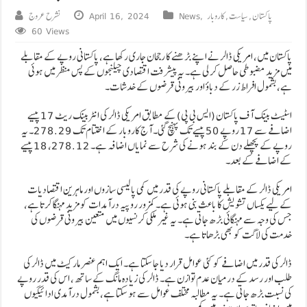
پاکستان
,
سیاست
,
کاروبار
,
News
April 16, 2024
نشرح عروج
60 Views
پاکستان میں، امریکی ڈالر نے اپنے بڑھنے کا رجحان جاری رکھا ہے، پاکستانی روپے کے مقابلے
میں مزید مضبوطی حاصل کر لی ہے۔ یہ پیشرفت اقتصادی چیلنجوں کے پس منظر میں ہوئی
ہے، بشمول افراط زر کے دباؤ اور بیرونی قرضوں کے خدشات۔
اسٹیٹ بینک آف پاکستان (ایس بی پی) کے مطابق امریکی ڈالر کی انٹربینک ریٹ 17 پیسے
اضافے سے 17 روپے 50 پیسے تک پہنچ گئی۔ آج کاروبار کے اختتام تک 278.29۔ یہ
روپے کے پچھلے دن کے بند ہونے کی شرح سے نمایاں اضافہ ہے۔ 278.12، 18 پیسے
کے اضافے کے بعد۔
امریکی ڈالر کے مقابلے پاکستانی روپے کی قدر میں کمی پالیسی سازوں اور ماہرین اقتصادیات
کے لیے یکساں تشویش کا باعث بنی ہوئی ہے۔ کمزور روپیہ درآمدات کو مزید مہنگا کرتا ہے،
جس کی وجہ سے مہنگائی بڑھ جاتی ہے۔ یہ غیر ملکی کرنسیوں میں متعین بیرونی قرضوں کی
خدمت کی لاگت کو بھی بڑھاتا ہے۔
ڈالر کی قدر میں اضافے کو کئی عوامل قرار دیا جا سکتا ہے۔ ایک اہم عنصر مارکیٹ میں ڈالر کی
طلب اور رسد کے درمیان عدم توازن ہے۔ ڈالر کی زیادہ مانگ کے ساتھ، اس کی قدر روپے
کی نسبت بڑھ جاتی ہے۔ یہ مطالبہ مختلف عوامل سے ہو سکتا ہے، بشمول درآمدی ادائیگیوں