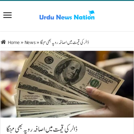
ڈالر کی قیمت میں اصافہ روپہ بھی مہنگا
»
News
»
Home
ڈالر کی قیمت میں اصافہ روپہ بھی مہنگا