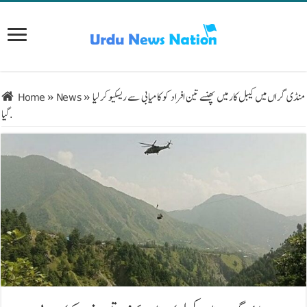
منڈی گراں میں کیبل کار میں پھنسے تین افراد کو کامیابی سے ریسکیو کر لیا
»
News
»
Home
گیا.