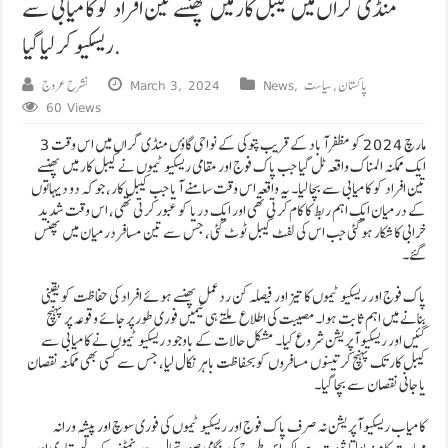
منڈی گراں میں کیبل کار میں پھنسے تین افراد کو کامیابی سے
ریسکیو کر لیا گیا.
پاکستان
,
سیاست
,
News
March 3, 2024
نشرح عروج
60 Views
3 مارچ 2024 کو مظفرآباد کے قریب پتوکی کے نواحی گاؤں منڈی گراں میں اس وقت
ایک ممکنہ المناک واقعہ ٹل گیا جب پاک فوج اور مقامی ریسکیو ٹیموں نے کیبل کار میں پھنسے
تین افراد کو کامیابی سے بچا لیا۔ یہ واقعہ اس وقت سامنے آیا جب کیبل کار، جو کہ دو دیہاتوں
کے درمیان ایک اہم ربط کا کام کرتی تھی اور ایک دریا کو عبور کرتی تھی، اس وقت شدید
خرابی کا شکار ہو گئی جب اس کی لفٹ کیبل ٹوٹ گئی، جس سے تین مسافر درمیان میں پھنس
گئے۔
پاک فوج اور ریسکیو ٹیموں کا تیز اور فیصلہ کن ردعمل پھنسے ہوئے افراد کی حفاظت کو یقینی
بنانے میں اہم ثابت ہوا۔ مصیبت کی اطلاع ملتے ہی ٹیمیں فوری طور پر جائے وقوعہ پر پہنچ
گئیں اور ریسکیو آپریشن شروع کیا۔ مشکل حالات کے باوجود ریسکیو ٹیموں نے کامیابی سے
کیبل کار تک پہنچ کر تینوں مسافروں کو بحفاظت باہر نکال لیا، جس سے کسی بھی ممکنہ نقصان
یا جانی نقصان سے بچا گیا۔
کامیاب ریسکیو آپریشن نہ صرف پاک فوج اور ریسکیو ٹیموں کی فوری سوچ اور پیشہ ورانہ