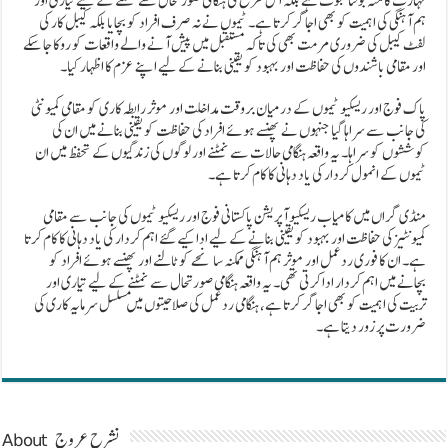
مہارت کا منہ بولتا ثبوت ہے بلکہ اس طرح کی ہنگامی صورتحال سے نمٹنے کے لیے تیاری اور
ہم آہنگی کی اہمیت کو بھی اجاگر کرتا ہے۔ ٹیموں نے نہ صرف افراد کو بچایا بلکہ کیبل کار کی
لفٹ کیبل کی ضروری مرمت بھی کی تاکہ مستقبل میں پیش آنے والے واقعات کو روکا جا سکے
اور مقامی باشندوں کی حفاظت اور بہبود کو یقینی بنانے کے لیے اپنے عزم کا اظہار کیا۔
پاک فوج اور ریسکیو ٹیموں کے درمیان بروقت مداخلت اور موثر رابطہ کاری کو مقامی کمیونٹی
کی جانب سے سراہا گیا جنہوں نے پھنسے ہوئے افراد کی حفاظت کو یقینی بنانے میں ان کی
کوششوں کو سراہا۔ یہ واقعہ ہنگامی حالات سے نمٹنے اور لوگوں کی زندگیوں کے تحفظ میں ان
ٹیموں کے انمول کردار کی یاد دہانی کا کام کرتا ہے۔
منڈی گراں میں کامیاب ریسکیو آپریشن پاکستانی فوج اور ریسکیو ٹیموں کی جانب سے مقامی
کمیونٹیز کی حفاظت اور بہبود کو یقینی بنانے کے لیے ادا کیے گئے اہم کردار کی یاد دہانی کا کام کرتا
ہے۔ ان کا فوری ردعمل اور موثر ہم آہنگی ممکنہ سانحے کو ٹالنے اور پھنسے ہوئے افراد کو
بچانے میں اہم کردار ادا کرتی تھی۔ یہ واقعہ ہنگامی صورتحال سے نمٹنے کے لیے تیاری اور
تربیت کی اہمیت کو بھی اجاگر کرتا ہے، ہنگامی ردعمل کی صلاحیتوں میں مسلسل سرمایہ کاری کی
ضرورت پر زور دیتا ہے۔
About نشرح عروج