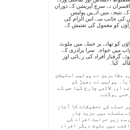
 افسران نے سرچ آپریشن کے دوران
 نتیجے میں انہیں پولیس
س کی جانب سے اس الزام کی
راؤں کو معمول کی تفتیش کے
 کو تھانے پر حملے میں ملوث
جواب میں خواجہ سرا برادری کے
ئے گرفتار افراد کی رہائی اور
لبہ کیا۔
، مظاہرین نے پولیس اسٹیشن
یا۔ پولیس نے بھیڑ کو
ے اور لاٹھی چارج کیا جس کے
زخمی ہوگئے۔
ر حملے کی تحقیقات کا آغاز
ے سلسلے میں مزید چار
 سے زیر حراست افراد کی
اقعے میں ملوث دیگر افراد