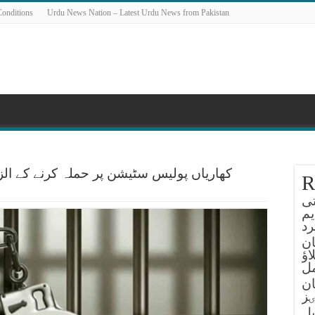
onditions
Urdu News Nation – Latest Urdu News from Pakistan
کھاریاں پولیس سٹیشن پر حملہ کرنے کے الز
R
تی
یم
د
ان
اؤ
ل
ان
ٸز
یل