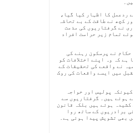
یں۔
ے ردعمل کا اظہار کیا گیا،
ر کچھ نے طاقت کے بے تحاشہ
ری نے گرفتاریوں کی مذمت
وئے تمام زیر حراست افراد
حکام نے پرسکون رہنے کی
 ہے کہ وہ اپنے اختلافات کو
یہ نے واقعے کی تحقیقات کے
قبل میں ایسے واقعات کی روک
کیونکہ پولیس اور خواجہ
ے ہوئے ہیں۔ گرفتاریوں سے
کشیدہ ہوئے ہیں بلکہ قانون
ی برادریوں کے ساتھ روا