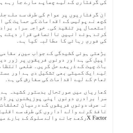
کی گرفتاری کے لیے چھاپے مارے جا رہے ہ
ان گرفتاریوں پر عوام کی طرف سے ملے جل
کچھ نے پولیس کے اقدامات کی حمایت کی او
استعمال پر تنقید کی۔ خواجہ سراء براد
کرتے ہوئے انہیں ناانصافی قرار دیتے ہ
کی فوری رہائی کا مطالبہ کیا ہے۔
بڑھتی ہوئی کشیدگی کے جواب میں، مقامی 
اپیل کی ہے اور دونوں فریقوں پر زور دیا
بات چیت کے ذریعے حل کریں۔ ضلعی انتظام
لیے ایک کمیٹی بھی تشکیل دی ہے اور مست
تھام کے لیے اقدامات کی سفارش کی ہے۔
کھاریاں میں صورتحال بدستور کشیدہ ہے 
سرا برادری دونوں اپنی پوزیشنوں پر ڈٹ
نہ صرف دونوں فریقوں کے درمیان تعلقات 
نافذ کرنے والے اداروں کی طرف سے اقلیت
رکھے جانے والے سلوک کے بارے میں بھی تشویش پیدا ہوئی ہے۔X Factor