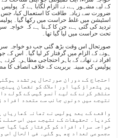
کے لیے مشہور ہے، نے الزام لگایا ہے کہ پولیس
ضرورت سے زیادہ طاقت کا استعمال کیا، جس کے
اسٹیشن میں غلط حراست میں رکھا گیا۔ پولی
تردید کی گئی ہے، جن کا کہنا ہے کہ خواجہ س
تحت حراست میں لیا گیا تھا۔
صورتحال اس وقت بڑھ گئی جب دو خواجہ سراؤں
ہونے کے الزام میں گرفتار کر لیا گیا۔ اس کے 
افراد نے تھانے کے باہر احتجاجی مظاہرہ کرتے ہو
پولیس کی مبینہ بربریت کے خلاف انصاف کا مطا
احتجاج کے دوران صورتحال پرتشدد ہوگئی
پر پتھراؤ کیا اور املاک کو نقصان پہنچا
منتشر کرنے کے لیے آنسو گیس کے گولے داغ
نتیجے میں دونوں جانب سے متعدد افراد 
واقعے کے بعد پولیس نے تھانہ کھاریاں پ
کردیا۔ تحقیقات کے نتیجے میں اس حملے ک
خواجہ سراء افراد کو گرفتار کیا گیا جس
مجموعی تعداد چھ ہو گئی۔ فی الحال اس و