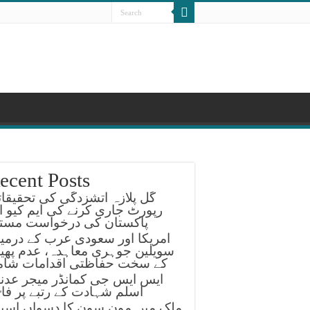
ecent Posts
گل پلازہ آتشزدگی کی تحقیقا
رپورٹ جاری کرنے کی ایم کیو ا
پاکستان کی درخواست مستر
امریکا اور سعودی عرب کے درمی
سویلین جوہری معاہدہ، عدم پھیل
کے سخت حفاظتی اقدامات شام
ایس ایس جی کمانڈر میجر عدن
اسلم شہادت کے رتبے پر فا
ملک میں مون سون کا دسواں اسپ