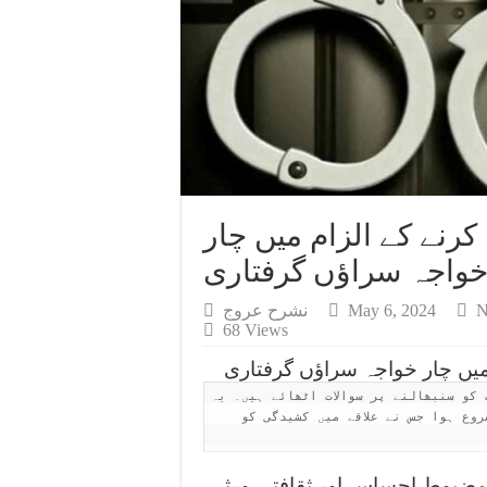
رنے کے الزام میں چار
واجہ سراؤں گرفتاری
N
May 6, 2024
نشرح عروج
68 Views
میں چار خواجہ سراؤں گرفتاری
 کو سنبھالنے پر سوالات اٹھائے ہیں۔ یہ
وع ہوا جس نے علاقے میں کشیدگی کو
 مضبوط احساس اور ثقافتی ورثے