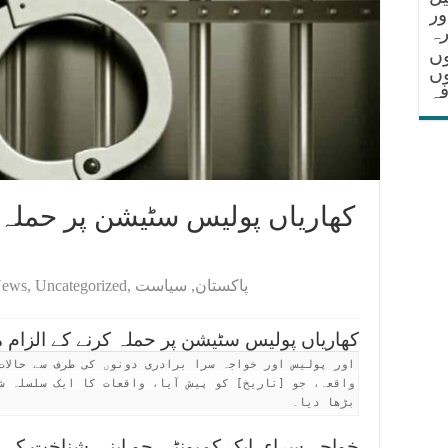
ور
ہ
وں
وں
فہ
کھاریاں پولیس سٹیشن پر حملہ ک
خ
پاکستان
,
سیاست
,
Uncategorized
,
ews
کھاریاں پولیس سٹیشن پر حملہ کرنے کے الزام 
اور پولیس اور خواجہ سرا برادری دونوں کی طرف سے حالات
واقعہ، جو [تاریخ] کو پیش آیا، واقعات کا ایک سلسلہ شر
بڑھا دیا۔
خواجہ سراء، ایک کمیونٹی جو اپنی شناخت کے