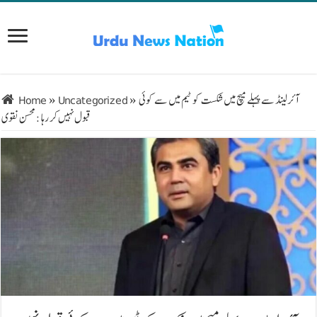
آئرلینڈ سے پہلے میچ میں شکست کو ٹیم میں سے کوئی
»
Uncategorized
»
Home
قبول نہیں کر رہا : محسن نقوی