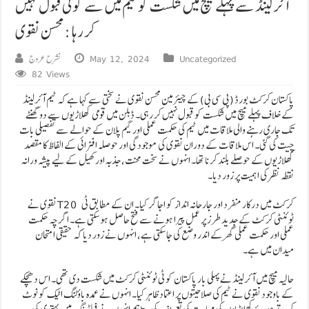
آئرلینڈ سے پہلے میچ میں شکست کو ٹیم میں سے کوئی قبول نہیں
کر رہا : محسن نقوی
Uncategorized
May 12, 2024
نشرح عروج
82 Views
پاکستان کرکٹ بورڈ (پی سی بی) کے چیئرمین محسن نقوی نے سختی سے کہا ہے کہ ٹیم آئرلینڈ
کے خلاف پہلے میچ میں شکست کو قبول نہیں کر رہی۔ ڈبلن میں قومی کھلاڑیوں سے دو گھنٹے
تک جاری رہنے والی ملاقات میں ٹیم کی حکمت عملی اور گیم پلان کے حوالے سے تفصیلی بات
چیت کی گئی۔ اس ملاقات کے دوران نقوی کی موجودگی اور حوصلہ افزائی کے الفاظ کا مقصد
کھلاڑیوں کے حوصلے بلند کرنا تھا۔ انہوں نے سخت محنت، جذبہ اور کھیل کے لیے پیشہ ورانہ
نقطہ نظر کی اہمیت پر زور دیا۔
نقوی نے T20 کرکٹ میں درکار منفرد اور جارحانہ انداز کو اجاگر کیا۔ ان کے مطابق ٹی
ٹوئنٹی کرکٹ کے جدید طرز پر عمل پیرا ہونے سے فتح حاصل ہو سکتی ہے۔ اگرچہ حکمت
عملی اور حکمت عملی گھر کے اندر وضع کی جا سکتی ہے، انہوں نے زور دیا کہ حقیقی امتحان
میدان میں ہے۔
حالیہ میچ میں آئرلینڈ نے پہلی بار پاکستان کو ٹی ٹوئنٹی کرکٹ میں شکست دی تھی۔ اس دھچکے
کے باوجود نقوی نے ٹیم کی صلاحیتوں پر اعتماد ظاہر کیا۔ انہوں نے عمدہ باؤلنگ اٹیک کو نوٹ