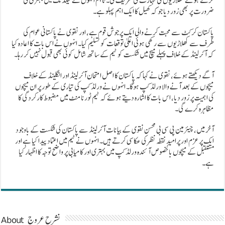
کرتے ہوئے کھلاڑیوں کی مہارت کی تعریف کی۔ تاہم انہوں نے فیلڈنگ میں بہتری کی
ضرورت پر بھی زور دیا جو کہ کھیل کا ایک اہم پہلو ہے۔
پاکستان کرکٹ سے محبت کرنے والی ایک پرجوش قوم ہے، اور نقوی نے پاکستانی عوام کی
طرف سے کھلاڑیوں سے رکھی ہوئی اعلیٰ توقعات کو تسلیم کیا۔ انہوں نے اس بات کا اعادہ کیا
کہ آئرلینڈ کے خلاف پہلے میچ میں شکست کو ٹیم کے ساتھ شامل کوئی بھی قبول نہیں کر رہا۔
آگے دیکھتے ہوئے، نقوی نے کہا کہ پاکستان کا اصل امتحان آئرلینڈ اور انگلینڈ کے خلاف
میچوں کے بعد آنے والا ورلڈ کپ ہوگا۔ انہوں نے ورلڈ کپ کی تیاری کے طور پر ان میچوں
کی اہمیت پر زور دیا، اس بات کا اشارہ دیتے ہوئے کہ ٹیم ٹورنامنٹ میں مضبوط کارکردگی کا
مظاہرہ کرے گی۔
آخر میں، چیئرمین پی سی بی محسن نقوی کے بیانات آئرلینڈ سے پاکستان کی شکست کے باوجود
ایک پرعزم اور پرامید نقطہ نظر کی عکاسی کرتے ہیں۔ انہوں نے ٹیم میں اعتماد پیدا کیا ہے اور
مستقبل کے میچوں بالخصوص آئندہ ورلڈ کپ میں بہتری اور کامیابی پر واضح توجہ کا اظہار کیا
ہے۔
About نشرح عروج